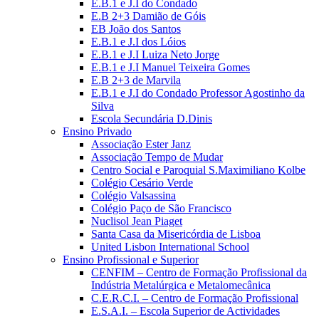
E.B.1 e J.I do Condado
E.B 2+3 Damião de Góis
EB João dos Santos
E.B.1 e J.I dos Lóios
E.B.1 e J.I Luiza Neto Jorge
E.B.1 e J.I Manuel Teixeira Gomes
E.B 2+3 de Marvila
E.B.1 e J.I do Condado Professor Agostinho da
Silva
Escola Secundária D.Dinis
Ensino Privado
Associação Ester Janz
Associação Tempo de Mudar
Centro Social e Paroquial S.Maximiliano Kolbe
Colégio Cesário Verde
Colégio Valsassina
Colégio Paço de São Francisco
Nuclisol Jean Piaget
Santa Casa da Misericórdia de Lisboa
United Lisbon International School
Ensino Profissional e Superior
CENFIM – Centro de Formação Profissional da
Indústria Metalúrgica e Metalomecânica
C.E.R.C.I. – Centro de Formação Profissional
E.S.A.I. – Escola Superior de Actividades