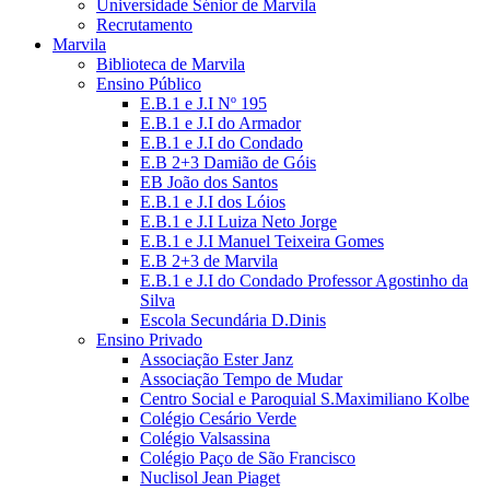
Universidade Sénior de Marvila
Recrutamento
Marvila
Biblioteca de Marvila
Ensino Público
E.B.1 e J.I Nº 195
E.B.1 e J.I do Armador
E.B.1 e J.I do Condado
E.B 2+3 Damião de Góis
EB João dos Santos
E.B.1 e J.I dos Lóios
E.B.1 e J.I Luiza Neto Jorge
E.B.1 e J.I Manuel Teixeira Gomes
E.B 2+3 de Marvila
E.B.1 e J.I do Condado Professor Agostinho da
Silva
Escola Secundária D.Dinis
Ensino Privado
Associação Ester Janz
Associação Tempo de Mudar
Centro Social e Paroquial S.Maximiliano Kolbe
Colégio Cesário Verde
Colégio Valsassina
Colégio Paço de São Francisco
Nuclisol Jean Piaget