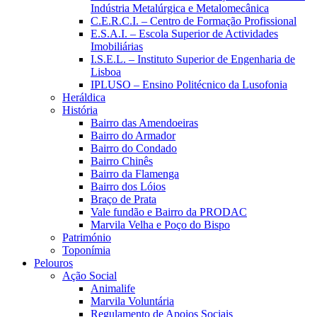
Indústria Metalúrgica e Metalomecânica
C.E.R.C.I. – Centro de Formação Profissional
E.S.A.I. – Escola Superior de Actividades
Imobiliárias
I.S.E.L. – Instituto Superior de Engenharia de
Lisboa
IPLUSO – Ensino Politécnico da Lusofonia
Heráldica
História
Bairro das Amendoeiras
Bairro do Armador
Bairro do Condado
Bairro Chinês
Bairro da Flamenga
Bairro dos Lóios
Braço de Prata
Vale fundão e Bairro da PRODAC
Marvila Velha e Poço do Bispo
Património
Toponímia
Pelouros
Ação Social
Animalife
Marvila Voluntária
Regulamento de Apoios Sociais