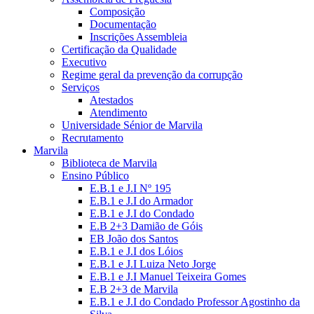
Composição
Documentação
Inscrições Assembleia
Certificação da Qualidade
Executivo
Regime geral da prevenção da corrupção
Serviços
Atestados
Atendimento
Universidade Sénior de Marvila
Recrutamento
Marvila
Biblioteca de Marvila
Ensino Público
E.B.1 e J.I Nº 195
E.B.1 e J.I do Armador
E.B.1 e J.I do Condado
E.B 2+3 Damião de Góis
EB João dos Santos
E.B.1 e J.I dos Lóios
E.B.1 e J.I Luiza Neto Jorge
E.B.1 e J.I Manuel Teixeira Gomes
E.B 2+3 de Marvila
E.B.1 e J.I do Condado Professor Agostinho da