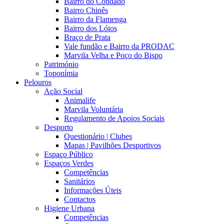
Bairro do Condado
Bairro Chinês
Bairro da Flamenga
Bairro dos Lóios
Braço de Prata
Vale fundão e Bairro da PRODAC
Marvila Velha e Poço do Bispo
Património
Toponímia
Pelouros
Ação Social
Animalife
Marvila Voluntária
Regulamento de Apoios Sociais
Desporto
Questionário | Clubes
Mapas | Pavilhões Desportivos
Espaço Público
Espaços Verdes
Competências
Sanitários
Informações Úteis
Contactos
Higiene Urbana
Competências