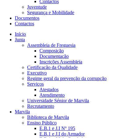
Contactos
Juventude
Segurança e Mobilidade
Documentos
Contactos
Início
Junta
Assembleia de Freguesia
Composição
Documentação
Inscrições Assembleia
Certificação da Qualidade
Executivo
Regime geral da prevenção da corrupção
Serviços
Atestados
Atendimento
Universidade Sénior de Marvila
Recrutamento
Marvila
Biblioteca de Marvila
Ensino Público
E.B.1 e J.I Nº 195
E.B.1 e J.I do Armador