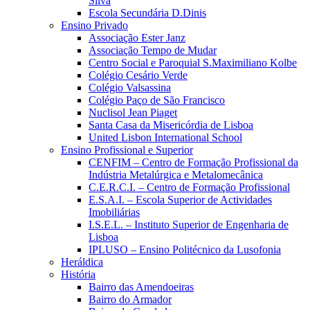
Silva
Escola Secundária D.Dinis
Ensino Privado
Associação Ester Janz
Associação Tempo de Mudar
Centro Social e Paroquial S.Maximiliano Kolbe
Colégio Cesário Verde
Colégio Valsassina
Colégio Paço de São Francisco
Nuclisol Jean Piaget
Santa Casa da Misericórdia de Lisboa
United Lisbon International School
Ensino Profissional e Superior
CENFIM – Centro de Formação Profissional da
Indústria Metalúrgica e Metalomecânica
C.E.R.C.I. – Centro de Formação Profissional
E.S.A.I. – Escola Superior de Actividades
Imobiliárias
I.S.E.L. – Instituto Superior de Engenharia de
Lisboa
IPLUSO – Ensino Politécnico da Lusofonia
Heráldica
História
Bairro das Amendoeiras
Bairro do Armador