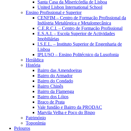
Santa Casa da Misericórdia de Lisboa
United Lisbon International School
Ensino Profissional e Superior
CENFIM – Centro de Formação Profissional da
Indústria Metalúrgica e Metalomecânica
C.E.R.C.I. – Centro de Formação Profissional
E.S.A.I. – Escola Superior de Actividades
Imobiliárias
I.S.E.L. – Instituto Superior de Engenharia de
Lisboa
IPLUSO – Ensino Politécnico da Lusofonia
Heráldica
História
Bairro das Amendoeiras
Bairro do Armador
Bairro do Condado
Bairro Chinês
Bairro da Flamenga
Bairro dos Lóios
Braço de Prata
Vale fundão e Bairro da PRODAC
Marvila Velha e Poço do Bispo
Património
Toponímia
Pelouros