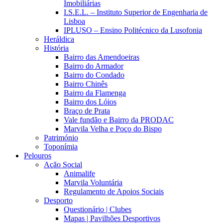
Imobiliárias
I.S.E.L. – Instituto Superior de Engenharia de
Lisboa
IPLUSO – Ensino Politécnico da Lusofonia
Heráldica
História
Bairro das Amendoeiras
Bairro do Armador
Bairro do Condado
Bairro Chinês
Bairro da Flamenga
Bairro dos Lóios
Braço de Prata
Vale fundão e Bairro da PRODAC
Marvila Velha e Poço do Bispo
Património
Toponímia
Pelouros
Ação Social
Animalife
Marvila Voluntária
Regulamento de Apoios Sociais
Desporto
Questionário | Clubes
Mapas | Pavilhões Desportivos