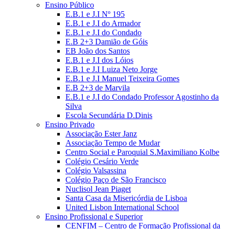
Ensino Público
E.B.1 e J.I Nº 195
E.B.1 e J.I do Armador
E.B.1 e J.I do Condado
E.B 2+3 Damião de Góis
EB João dos Santos
E.B.1 e J.I dos Lóios
E.B.1 e J.I Luiza Neto Jorge
E.B.1 e J.I Manuel Teixeira Gomes
E.B 2+3 de Marvila
E.B.1 e J.I do Condado Professor Agostinho da
Silva
Escola Secundária D.Dinis
Ensino Privado
Associação Ester Janz
Associação Tempo de Mudar
Centro Social e Paroquial S.Maximiliano Kolbe
Colégio Cesário Verde
Colégio Valsassina
Colégio Paço de São Francisco
Nuclisol Jean Piaget
Santa Casa da Misericórdia de Lisboa
United Lisbon International School
Ensino Profissional e Superior
CENFIM – Centro de Formação Profissional da