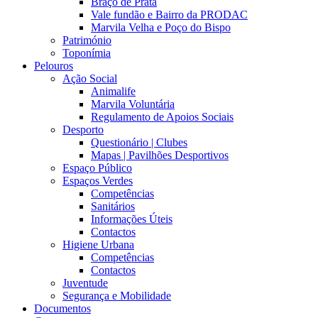
Braço de Prata
Vale fundão e Bairro da PRODAC
Marvila Velha e Poço do Bispo
Património
Toponímia
Pelouros
Ação Social
Animalife
Marvila Voluntária
Regulamento de Apoios Sociais
Desporto
Questionário | Clubes
Mapas | Pavilhões Desportivos
Espaço Público
Espaços Verdes
Competências
Sanitários
Informações Úteis
Contactos
Higiene Urbana
Competências
Contactos
Juventude
Segurança e Mobilidade
Documentos