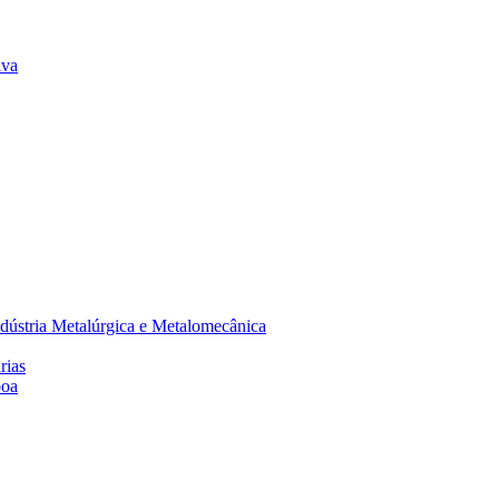
lva
dústria Metalúrgica e Metalomecânica
rias
boa