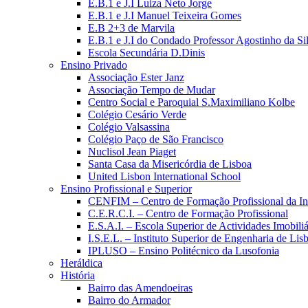
E.B.1 e J.I Luiza Neto Jorge
E.B.1 e J.I Manuel Teixeira Gomes
E.B 2+3 de Marvila
E.B.1 e J.I do Condado Professor Agostinho da Si
Escola Secundária D.Dinis
Ensino Privado
Associação Ester Janz
Associação Tempo de Mudar
Centro Social e Paroquial S.Maximiliano Kolbe
Colégio Cesário Verde
Colégio Valsassina
Colégio Paço de São Francisco
Nuclisol Jean Piaget
Santa Casa da Misericórdia de Lisboa
United Lisbon International School
Ensino Profissional e Superior
CENFIM – Centro de Formação Profissional da In
C.E.R.C.I. – Centro de Formação Profissional
E.S.A.I. – Escola Superior de Actividades Imobiliá
I.S.E.L. – Instituto Superior de Engenharia de Lis
IPLUSO – Ensino Politécnico da Lusofonia
Heráldica
História
Bairro das Amendoeiras
Bairro do Armador