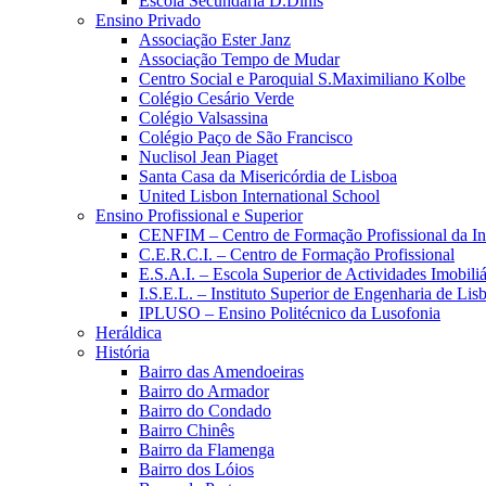
Escola Secundária D.Dinis
Ensino Privado
Associação Ester Janz
Associação Tempo de Mudar
Centro Social e Paroquial S.Maximiliano Kolbe
Colégio Cesário Verde
Colégio Valsassina
Colégio Paço de São Francisco
Nuclisol Jean Piaget
Santa Casa da Misericórdia de Lisboa
United Lisbon International School
Ensino Profissional e Superior
CENFIM – Centro de Formação Profissional da In
C.E.R.C.I. – Centro de Formação Profissional
E.S.A.I. – Escola Superior de Actividades Imobiliá
I.S.E.L. – Instituto Superior de Engenharia de Lis
IPLUSO – Ensino Politécnico da Lusofonia
Heráldica
História
Bairro das Amendoeiras
Bairro do Armador
Bairro do Condado
Bairro Chinês
Bairro da Flamenga
Bairro dos Lóios