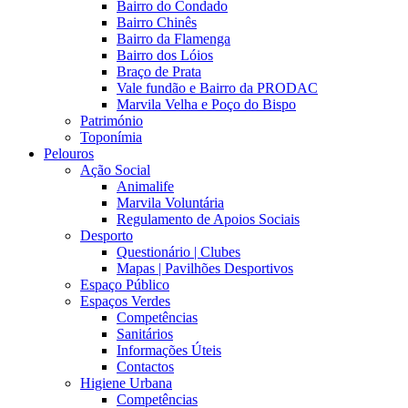
Bairro do Condado
Bairro Chinês
Bairro da Flamenga
Bairro dos Lóios
Braço de Prata
Vale fundão e Bairro da PRODAC
Marvila Velha e Poço do Bispo
Património
Toponímia
Pelouros
Ação Social
Animalife
Marvila Voluntária
Regulamento de Apoios Sociais
Desporto
Questionário | Clubes
Mapas | Pavilhões Desportivos
Espaço Público
Espaços Verdes
Competências
Sanitários
Informações Úteis
Contactos
Higiene Urbana
Competências