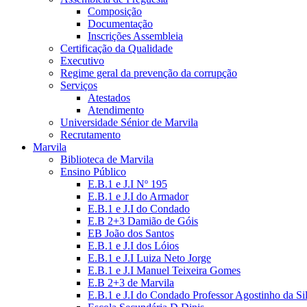
Composição
Documentação
Inscrições Assembleia
Certificação da Qualidade
Executivo
Regime geral da prevenção da corrupção
Serviços
Atestados
Atendimento
Universidade Sénior de Marvila
Recrutamento
Marvila
Biblioteca de Marvila
Ensino Público
E.B.1 e J.I Nº 195
E.B.1 e J.I do Armador
E.B.1 e J.I do Condado
E.B 2+3 Damião de Góis
EB João dos Santos
E.B.1 e J.I dos Lóios
E.B.1 e J.I Luiza Neto Jorge
E.B.1 e J.I Manuel Teixeira Gomes
E.B 2+3 de Marvila
E.B.1 e J.I do Condado Professor Agostinho da Si