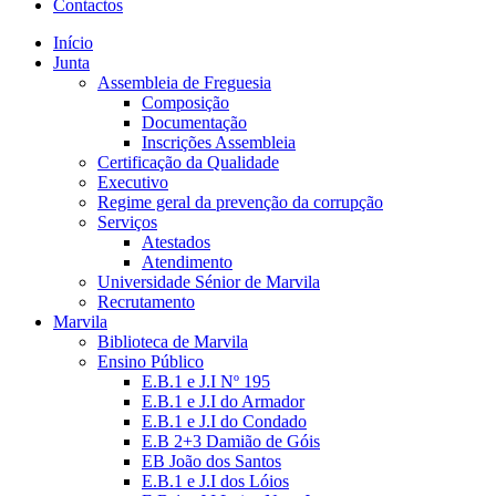
Contactos
Início
Junta
Assembleia de Freguesia
Composição
Documentação
Inscrições Assembleia
Certificação da Qualidade
Executivo
Regime geral da prevenção da corrupção
Serviços
Atestados
Atendimento
Universidade Sénior de Marvila
Recrutamento
Marvila
Biblioteca de Marvila
Ensino Público
E.B.1 e J.I Nº 195
E.B.1 e J.I do Armador
E.B.1 e J.I do Condado
E.B 2+3 Damião de Góis
EB João dos Santos
E.B.1 e J.I dos Lóios