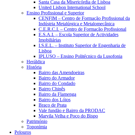
Santa Casa da Misericórdia de Lisboa
United Lisbon International School
Ensino Profissional e Superior
CENFIM – Centro de Formação Profissional da
Indústria Metalúrgica e Metalomecânica
C.E.R.C.I. – Centro de Formação Profissional
E.S.A.I. – Escola Superior de Actividades
Imobiliárias
I.S.E.L. – Instituto Superior de Engenharia de
Lisboa
IPLUSO – Ensino Politécnico da Lusofonia
Heráldica
História
Bairro das Amendoeiras
Bairro do Armador
Bairro do Condado
Bairro Chinês
Bairro da Flamenga
Bairro dos Lóios
Braço de Prata
Vale fundão e Bairro da PRODAC
Marvila Velha e Poço do Bispo
Património
Toponímia
Pelouros