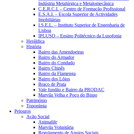
Indústria Metalúrgica e Metalomecânica
C.E.R.C.I. – Centro de Formação Profissional
E.S.A.I. – Escola Superior de Actividades
Imobiliárias
I.S.E.L. – Instituto Superior de Engenharia de
Lisboa
IPLUSO – Ensino Politécnico da Lusofonia
Heráldica
História
Bairro das Amendoeiras
Bairro do Armador
Bairro do Condado
Bairro Chinês
Bairro da Flamenga
Bairro dos Lóios
Braço de Prata
Vale fundão e Bairro da PRODAC
Marvila Velha e Poço do Bispo
Património
Toponímia
Pelouros
Ação Social
Animalife
Marvila Voluntária
Regulamento de Apoios Sociais