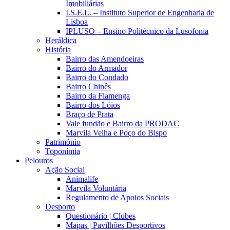
Imobiliárias
I.S.E.L. – Instituto Superior de Engenharia de
Lisboa
IPLUSO – Ensino Politécnico da Lusofonia
Heráldica
História
Bairro das Amendoeiras
Bairro do Armador
Bairro do Condado
Bairro Chinês
Bairro da Flamenga
Bairro dos Lóios
Braço de Prata
Vale fundão e Bairro da PRODAC
Marvila Velha e Poço do Bispo
Património
Toponímia
Pelouros
Ação Social
Animalife
Marvila Voluntária
Regulamento de Apoios Sociais
Desporto
Questionário | Clubes
Mapas | Pavilhões Desportivos