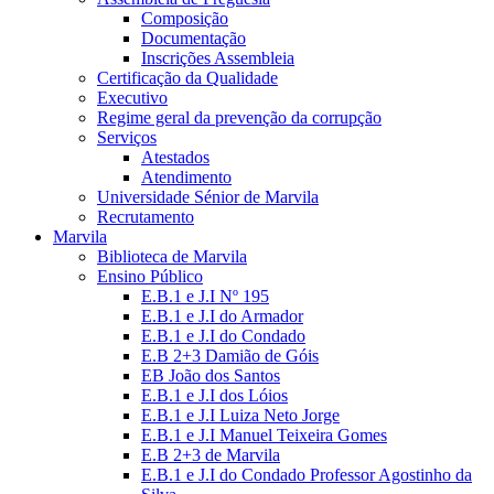
Composição
Documentação
Inscrições Assembleia
Certificação da Qualidade
Executivo
Regime geral da prevenção da corrupção
Serviços
Atestados
Atendimento
Universidade Sénior de Marvila
Recrutamento
Marvila
Biblioteca de Marvila
Ensino Público
E.B.1 e J.I Nº 195
E.B.1 e J.I do Armador
E.B.1 e J.I do Condado
E.B 2+3 Damião de Góis
EB João dos Santos
E.B.1 e J.I dos Lóios
E.B.1 e J.I Luiza Neto Jorge
E.B.1 e J.I Manuel Teixeira Gomes
E.B 2+3 de Marvila
E.B.1 e J.I do Condado Professor Agostinho da