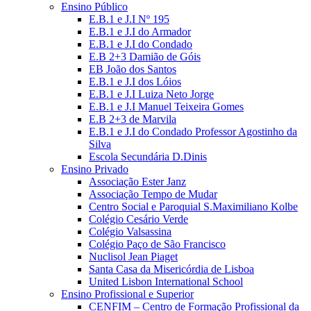
Ensino Público
E.B.1 e J.I Nº 195
E.B.1 e J.I do Armador
E.B.1 e J.I do Condado
E.B 2+3 Damião de Góis
EB João dos Santos
E.B.1 e J.I dos Lóios
E.B.1 e J.I Luiza Neto Jorge
E.B.1 e J.I Manuel Teixeira Gomes
E.B 2+3 de Marvila
E.B.1 e J.I do Condado Professor Agostinho da
Silva
Escola Secundária D.Dinis
Ensino Privado
Associação Ester Janz
Associação Tempo de Mudar
Centro Social e Paroquial S.Maximiliano Kolbe
Colégio Cesário Verde
Colégio Valsassina
Colégio Paço de São Francisco
Nuclisol Jean Piaget
Santa Casa da Misericórdia de Lisboa
United Lisbon International School
Ensino Profissional e Superior
CENFIM – Centro de Formação Profissional da