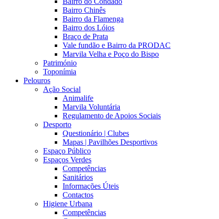
Bairro do Condado
Bairro Chinês
Bairro da Flamenga
Bairro dos Lóios
Braço de Prata
Vale fundão e Bairro da PRODAC
Marvila Velha e Poço do Bispo
Património
Toponímia
Pelouros
Ação Social
Animalife
Marvila Voluntária
Regulamento de Apoios Sociais
Desporto
Questionário | Clubes
Mapas | Pavilhões Desportivos
Espaço Público
Espaços Verdes
Competências
Sanitários
Informações Úteis
Contactos
Higiene Urbana
Competências