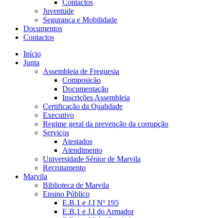
Contactos
Juventude
Segurança e Mobilidade
Documentos
Contactos
Início
Junta
Assembleia de Freguesia
Composição
Documentação
Inscrições Assembleia
Certificação da Qualidade
Executivo
Regime geral da prevenção da corrupção
Serviços
Atestados
Atendimento
Universidade Sénior de Marvila
Recrutamento
Marvila
Biblioteca de Marvila
Ensino Público
E.B.1 e J.I Nº 195
E.B.1 e J.I do Armador