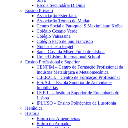
Silva
Escola Secundária D.Dinis
Ensino Privado
Associação Ester Janz
Associação Tempo de Mudar
Centro Social e Paroquial S.Maximiliano Kolbe
Colégio Cesário Verde
Colégio Valsassina
Colégio Paço de São Francisco
Nuclisol Jean Piaget
Santa Casa da Misericórdia de Lisboa
United Lisbon International School
Ensino Profissional e Superior
CENFIM – Centro de Formação Profissional da
Indústria Metalúrgica e Metalomecânica
C.E.R.C.I. – Centro de Formação Profissional
E.S.A.I. – Escola Superior de Actividades
Imobiliárias
I.S.E.L. – Instituto Superior de Engenharia de
Lisboa
IPLUSO – Ensino Politécnico da Lusofonia
Heráldica
História
Bairro das Amendoeiras
Bairro do Armador