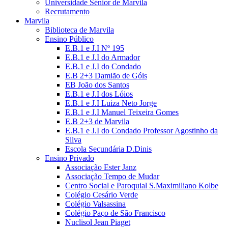
Universidade Sénior de Marvila
Recrutamento
Marvila
Biblioteca de Marvila
Ensino Público
E.B.1 e J.I Nº 195
E.B.1 e J.I do Armador
E.B.1 e J.I do Condado
E.B 2+3 Damião de Góis
EB João dos Santos
E.B.1 e J.I dos Lóios
E.B.1 e J.I Luiza Neto Jorge
E.B.1 e J.I Manuel Teixeira Gomes
E.B 2+3 de Marvila
E.B.1 e J.I do Condado Professor Agostinho da
Silva
Escola Secundária D.Dinis
Ensino Privado
Associação Ester Janz
Associação Tempo de Mudar
Centro Social e Paroquial S.Maximiliano Kolbe
Colégio Cesário Verde
Colégio Valsassina
Colégio Paço de São Francisco
Nuclisol Jean Piaget