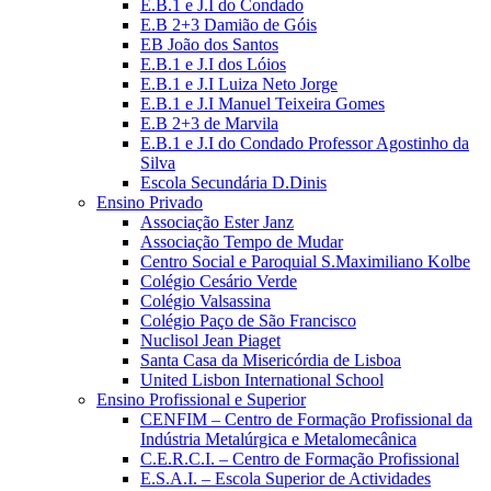
E.B.1 e J.I do Condado
E.B 2+3 Damião de Góis
EB João dos Santos
E.B.1 e J.I dos Lóios
E.B.1 e J.I Luiza Neto Jorge
E.B.1 e J.I Manuel Teixeira Gomes
E.B 2+3 de Marvila
E.B.1 e J.I do Condado Professor Agostinho da
Silva
Escola Secundária D.Dinis
Ensino Privado
Associação Ester Janz
Associação Tempo de Mudar
Centro Social e Paroquial S.Maximiliano Kolbe
Colégio Cesário Verde
Colégio Valsassina
Colégio Paço de São Francisco
Nuclisol Jean Piaget
Santa Casa da Misericórdia de Lisboa
United Lisbon International School
Ensino Profissional e Superior
CENFIM – Centro de Formação Profissional da
Indústria Metalúrgica e Metalomecânica
C.E.R.C.I. – Centro de Formação Profissional
E.S.A.I. – Escola Superior de Actividades