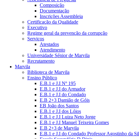
Composição
Documentação
Inscrições Assembleia
Certificação da Qualidade
Executivo
Regime geral da prevenção da corrupção
Serviços
Atestados
Atendimento
Universidade Sénior de Marvila
Recrutamento
Marvila
Biblioteca de Marvila
Ensino Público
E.B.1 e J.I Nº 195
E.B.1 e J.I do Armador
E.B.1 e J.I do Condado
E.B 2+3 Damião de Góis
EB João dos Santos
E.B.1 e J.I dos Lóios
E.B.1 e J.I Luiza Neto Jorge
E.B.1 e J.I Manuel Teixeira Gomes
E.B 2+3 de Marvila
E.B.1 e J.I do Condado Professor Agostinho da Si