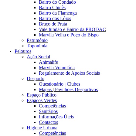
Bairro do Condado
Bairro Chinês
Bairro da Flamenga
Bairro dos Lóios
Braço de Prata
Vale fundão e Bairro da PRODAC
Marvila Velha e Poço do Bispo
Património
Toponímia
Pelouros
Ação Social
Animalife
Marvila Voluntária
Regulamento de Apoios Sociais
Desporto
Questionário | Clubes
Mapas | Pavilhões Desportivos
Espaço Público
Espaços Verdes
Competências
Sanitários
Informações Úteis
Contactos
Higiene Urbana
Competências