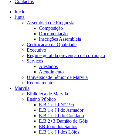
Contactos
Início
Junta
Assembleia de Freguesia
Composição
Documentação
Inscrições Assembleia
Certificação da Qualidade
Executivo
Regime geral da prevenção da corrupção
Serviços
Atestados
Atendimento
Universidade Sénior de Marvila
Recrutamento
Marvila
Biblioteca de Marvila
Ensino Público
E.B.1 e J.I Nº 195
E.B.1 e J.I do Armador
E.B.1 e J.I do Condado
E.B 2+3 Damião de Góis
EB João dos Santos
E.B.1 e J.I dos Lóios