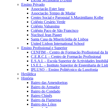
Escola Secundária D.Dinis
Ensino Privado
Associação Ester Janz
Associação Tempo de Mudar
Centro Social e Paroquial S.Maximiliano Kolbe
Colégio Cesário Verde
Colégio Valsassina
Colégio Paço de São Francisco
Nuclisol Jean Piaget
Santa Casa da Misericórdia de Lisboa
United Lisbon International School
Ensino Profissional e Superior
CENFIM – Centro de Formação Profissional da In
C.E.R.C.I. – Centro de Formação Profissional
E.S.A.I. – Escola Superior de Actividades Imobiliá
I.S.E.L. – Instituto Superior de Engenharia de Lis
IPLUSO – Ensino Politécnico da Lusofonia
Heráldica
História
Bairro das Amendoeiras
Bairro do Armador
Bairro do Condado
Bairro Chinês
Bairro da Flamenga
Bairro dos Lóios