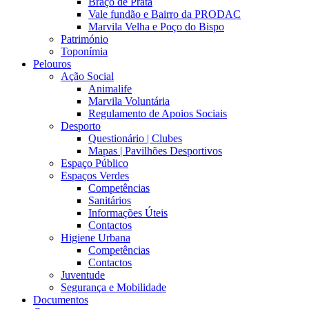
Braço de Prata
Vale fundão e Bairro da PRODAC
Marvila Velha e Poço do Bispo
Património
Toponímia
Pelouros
Ação Social
Animalife
Marvila Voluntária
Regulamento de Apoios Sociais
Desporto
Questionário | Clubes
Mapas | Pavilhões Desportivos
Espaço Público
Espaços Verdes
Competências
Sanitários
Informações Úteis
Contactos
Higiene Urbana
Competências
Contactos
Juventude
Segurança e Mobilidade
Documentos