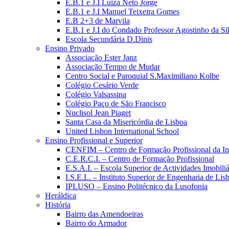
E.B.1 e J.I Luiza Neto Jorge
E.B.1 e J.I Manuel Teixeira Gomes
E.B 2+3 de Marvila
E.B.1 e J.I do Condado Professor Agostinho da Si
Escola Secundária D.Dinis
Ensino Privado
Associação Ester Janz
Associação Tempo de Mudar
Centro Social e Paroquial S.Maximiliano Kolbe
Colégio Cesário Verde
Colégio Valsassina
Colégio Paço de São Francisco
Nuclisol Jean Piaget
Santa Casa da Misericórdia de Lisboa
United Lisbon International School
Ensino Profissional e Superior
CENFIM – Centro de Formação Profissional da In
C.E.R.C.I. – Centro de Formação Profissional
E.S.A.I. – Escola Superior de Actividades Imobiliá
I.S.E.L. – Instituto Superior de Engenharia de Lis
IPLUSO – Ensino Politécnico da Lusofonia
Heráldica
História
Bairro das Amendoeiras
Bairro do Armador