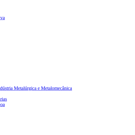
lva
dústria Metalúrgica e Metalomecânica
rias
boa