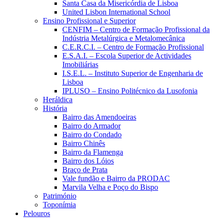
Santa Casa da Misericórdia de Lisboa
United Lisbon International School
Ensino Profissional e Superior
CENFIM – Centro de Formação Profissional da
Indústria Metalúrgica e Metalomecânica
C.E.R.C.I. – Centro de Formação Profissional
E.S.A.I. – Escola Superior de Actividades
Imobiliárias
I.S.E.L. – Instituto Superior de Engenharia de
Lisboa
IPLUSO – Ensino Politécnico da Lusofonia
Heráldica
História
Bairro das Amendoeiras
Bairro do Armador
Bairro do Condado
Bairro Chinês
Bairro da Flamenga
Bairro dos Lóios
Braço de Prata
Vale fundão e Bairro da PRODAC
Marvila Velha e Poço do Bispo
Património
Toponímia
Pelouros