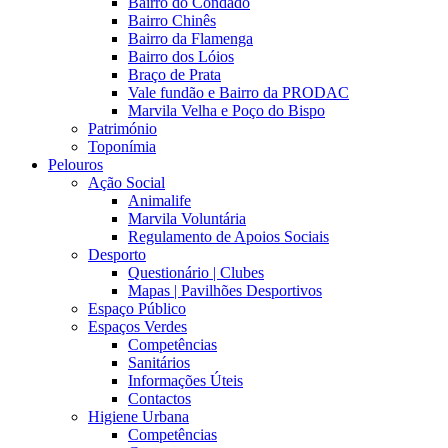
Bairro do Condado
Bairro Chinês
Bairro da Flamenga
Bairro dos Lóios
Braço de Prata
Vale fundão e Bairro da PRODAC
Marvila Velha e Poço do Bispo
Património
Toponímia
Pelouros
Ação Social
Animalife
Marvila Voluntária
Regulamento de Apoios Sociais
Desporto
Questionário | Clubes
Mapas | Pavilhões Desportivos
Espaço Público
Espaços Verdes
Competências
Sanitários
Informações Úteis
Contactos
Higiene Urbana
Competências