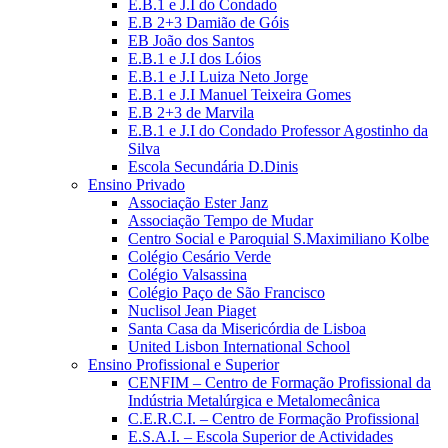
E.B.1 e J.I do Condado
E.B 2+3 Damião de Góis
EB João dos Santos
E.B.1 e J.I dos Lóios
E.B.1 e J.I Luiza Neto Jorge
E.B.1 e J.I Manuel Teixeira Gomes
E.B 2+3 de Marvila
E.B.1 e J.I do Condado Professor Agostinho da
Silva
Escola Secundária D.Dinis
Ensino Privado
Associação Ester Janz
Associação Tempo de Mudar
Centro Social e Paroquial S.Maximiliano Kolbe
Colégio Cesário Verde
Colégio Valsassina
Colégio Paço de São Francisco
Nuclisol Jean Piaget
Santa Casa da Misericórdia de Lisboa
United Lisbon International School
Ensino Profissional e Superior
CENFIM – Centro de Formação Profissional da
Indústria Metalúrgica e Metalomecânica
C.E.R.C.I. – Centro de Formação Profissional
E.S.A.I. – Escola Superior de Actividades