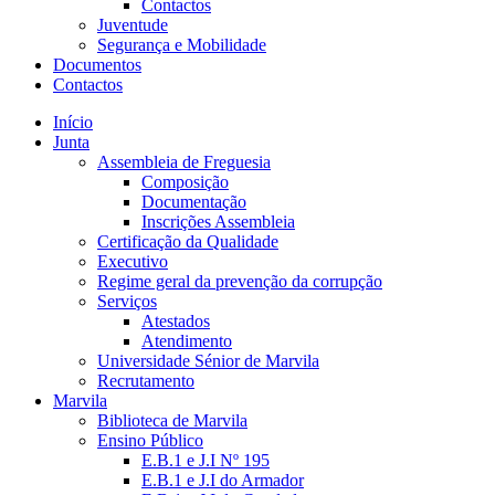
Contactos
Juventude
Segurança e Mobilidade
Documentos
Contactos
Início
Junta
Assembleia de Freguesia
Composição
Documentação
Inscrições Assembleia
Certificação da Qualidade
Executivo
Regime geral da prevenção da corrupção
Serviços
Atestados
Atendimento
Universidade Sénior de Marvila
Recrutamento
Marvila
Biblioteca de Marvila
Ensino Público
E.B.1 e J.I Nº 195
E.B.1 e J.I do Armador