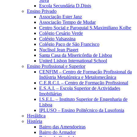
Silva
Escola Secundária D.Dinis
Ensino Privado
Associação Ester Janz
Associação Tempo de Mudar
Centro Social e Paroquial S.Maximiliano Kolbe
Colégio Cesário Verde
Colégio Valsassina
Colégio Paço de São Francisco
Nuclisol Jean Piaget
Santa Casa da Misericórdia de Lisboa
United Lisbon International School
Ensino Profissional e Superior
CENFIM – Centro de Formação Profissional da
Indústria Metalúrgica e Metalomecânica
C.E.R.C.I. – Centro de Formação Profissional
E.S.A.I. – Escola Superior de Actividades
Imobiliárias
I.S.E.L. – Instituto Superior de Engenharia de
Lisboa
IPLUSO – Ensino Politécnico da Lusofonia
Heráldica
História
Bairro das Amendoeiras
Bairro do Armador