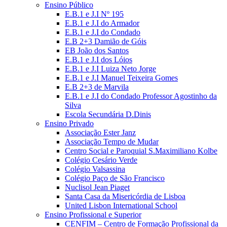
Ensino Público
E.B.1 e J.I Nº 195
E.B.1 e J.I do Armador
E.B.1 e J.I do Condado
E.B 2+3 Damião de Góis
EB João dos Santos
E.B.1 e J.I dos Lóios
E.B.1 e J.I Luiza Neto Jorge
E.B.1 e J.I Manuel Teixeira Gomes
E.B 2+3 de Marvila
E.B.1 e J.I do Condado Professor Agostinho da
Silva
Escola Secundária D.Dinis
Ensino Privado
Associação Ester Janz
Associação Tempo de Mudar
Centro Social e Paroquial S.Maximiliano Kolbe
Colégio Cesário Verde
Colégio Valsassina
Colégio Paço de São Francisco
Nuclisol Jean Piaget
Santa Casa da Misericórdia de Lisboa
United Lisbon International School
Ensino Profissional e Superior
CENFIM – Centro de Formação Profissional da