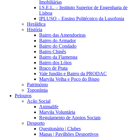
Imobiliárias
I.S.E.L. – Instituto Superior de Engenharia de
Lisboa
IPLUSO – Ensino Politécnico da Lusofonia
Heráldica
História
Bairro das Amendoeiras
Bairro do Armador
Bairro do Condado
Bairro Chinês
Bairro da Flamenga
Bairro dos Lóios
Braço de Prata
Vale fundão e Bairro da PRODAC
Marvila Velha e Poço do Bispo
Património
Toponímia
Pelouros
Ação Social
Animalife
Marvila Voluntária
Regulamento de Apoios Sociais
Desporto
Questionário | Clubes
Mapas | Pavilhões Desportivos