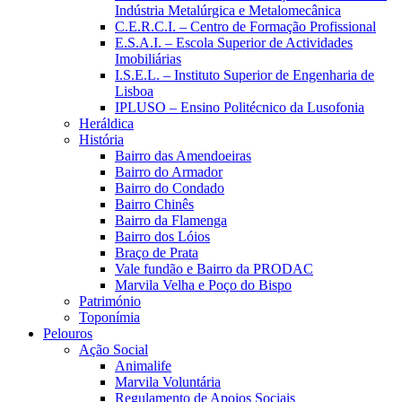
Indústria Metalúrgica e Metalomecânica
C.E.R.C.I. – Centro de Formação Profissional
E.S.A.I. – Escola Superior de Actividades
Imobiliárias
I.S.E.L. – Instituto Superior de Engenharia de
Lisboa
IPLUSO – Ensino Politécnico da Lusofonia
Heráldica
História
Bairro das Amendoeiras
Bairro do Armador
Bairro do Condado
Bairro Chinês
Bairro da Flamenga
Bairro dos Lóios
Braço de Prata
Vale fundão e Bairro da PRODAC
Marvila Velha e Poço do Bispo
Património
Toponímia
Pelouros
Ação Social
Animalife
Marvila Voluntária
Regulamento de Apoios Sociais