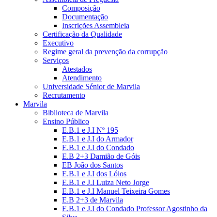
Composição
Documentação
Inscrições Assembleia
Certificação da Qualidade
Executivo
Regime geral da prevenção da corrupção
Serviços
Atestados
Atendimento
Universidade Sénior de Marvila
Recrutamento
Marvila
Biblioteca de Marvila
Ensino Público
E.B.1 e J.I Nº 195
E.B.1 e J.I do Armador
E.B.1 e J.I do Condado
E.B 2+3 Damião de Góis
EB João dos Santos
E.B.1 e J.I dos Lóios
E.B.1 e J.I Luiza Neto Jorge
E.B.1 e J.I Manuel Teixeira Gomes
E.B 2+3 de Marvila
E.B.1 e J.I do Condado Professor Agostinho da