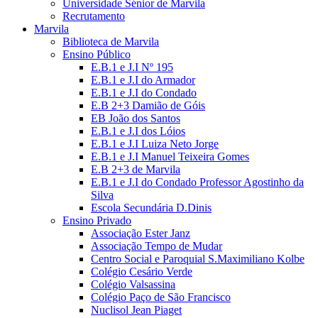
Universidade Sénior de Marvila
Recrutamento
Marvila
Biblioteca de Marvila
Ensino Público
E.B.1 e J.I Nº 195
E.B.1 e J.I do Armador
E.B.1 e J.I do Condado
E.B 2+3 Damião de Góis
EB João dos Santos
E.B.1 e J.I dos Lóios
E.B.1 e J.I Luiza Neto Jorge
E.B.1 e J.I Manuel Teixeira Gomes
E.B 2+3 de Marvila
E.B.1 e J.I do Condado Professor Agostinho da
Silva
Escola Secundária D.Dinis
Ensino Privado
Associação Ester Janz
Associação Tempo de Mudar
Centro Social e Paroquial S.Maximiliano Kolbe
Colégio Cesário Verde
Colégio Valsassina
Colégio Paço de São Francisco
Nuclisol Jean Piaget