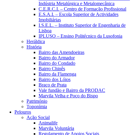
Indústria Metalúrgica e Metalomecânica
C.E.R.C.I. – Centro de Formação Profissional
E.S.A.I. – Escola Superior de Actividades
Imobiliárias
I.S.E.L. – Instituto Superior de Engenharia de
Lisboa
IPLUSO – Ensino Politécnico da Lusofonia
Heráldica
História
Bairro das Amendoeiras
Bairro do Armador
Bairro do Condado
Bairro Chinês
Bairro da Flamenga
Bairro dos Lóios
Braço de Prata
Vale fundão e Bairro da PRODAC
Marvila Velha e Poço do Bispo
Património
Toponímia
Pelouros
Ação Social
Animalife
Marvila Voluntária
Regulamento de Apoios Sociais