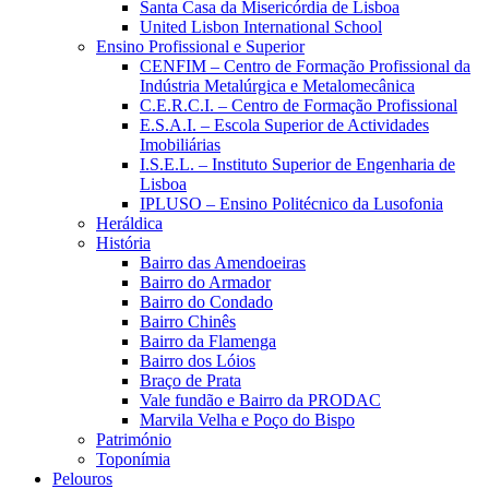
Santa Casa da Misericórdia de Lisboa
United Lisbon International School
Ensino Profissional e Superior
CENFIM – Centro de Formação Profissional da
Indústria Metalúrgica e Metalomecânica
C.E.R.C.I. – Centro de Formação Profissional
E.S.A.I. – Escola Superior de Actividades
Imobiliárias
I.S.E.L. – Instituto Superior de Engenharia de
Lisboa
IPLUSO – Ensino Politécnico da Lusofonia
Heráldica
História
Bairro das Amendoeiras
Bairro do Armador
Bairro do Condado
Bairro Chinês
Bairro da Flamenga
Bairro dos Lóios
Braço de Prata
Vale fundão e Bairro da PRODAC
Marvila Velha e Poço do Bispo
Património
Toponímia
Pelouros