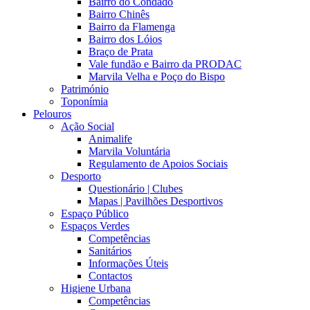
Bairro do Condado
Bairro Chinês
Bairro da Flamenga
Bairro dos Lóios
Braço de Prata
Vale fundão e Bairro da PRODAC
Marvila Velha e Poço do Bispo
Património
Toponímia
Pelouros
Ação Social
Animalife
Marvila Voluntária
Regulamento de Apoios Sociais
Desporto
Questionário | Clubes
Mapas | Pavilhões Desportivos
Espaço Público
Espaços Verdes
Competências
Sanitários
Informações Úteis
Contactos
Higiene Urbana
Competências