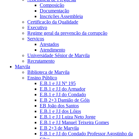
Composição
Documentação
Inscrições Assembleia
Certificação da Qualidade
Executivo
Regime geral da prevenção da corrupção
Serviços
Atestados
Atendimento
Universidade Sénior de Marvila
Recrutamento
Marvila
Biblioteca de Marvila
Ensino Público
E.B.1 e J.I Nº 195
E.B.1 e J.I do Armador
E.B.1 e J.I do Condado
E.B 2+3 Damião de Góis
EB João dos Santos
E.B.1 e J.I dos Lóios
E.B.1 e J.I Luiza Neto Jorge
E.B.1 e J.I Manuel Teixeira Gomes
E.B 2+3 de Marvila
E.B.1 e J.I do Condado Professor Agostinho da