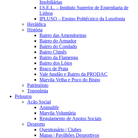
Imobiliárias
I.S.E.L. – Instituto Superior de Engenharia de
Lisboa
IPLUSO – Ensino Politécnico da Lusofonia
Heráldica
História
Bairro das Amendoeiras
Bairro do Armador
Bairro do Condado
Bairro Chinês
Bairro da Flamenga
Bairro dos Lóios
Braço de Prata
Vale fundão e Bairro da PRODAC
Marvila Velha e Poço do Bispo
Património
Toponímia
Pelouros
Ação Social
Animalife
Marvila Voluntária
Regulamento de Apoios Sociais
Desporto
Questionário | Clubes
Mapas | Pavilhões Desportivos