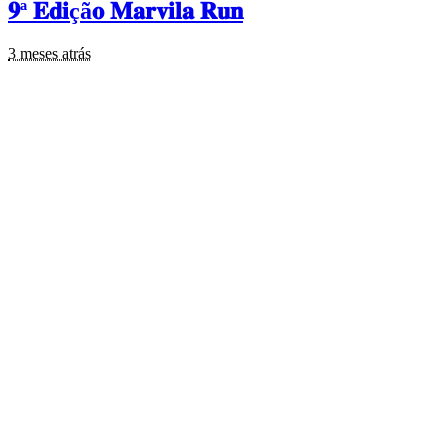
𝟗ª 𝐄𝐝𝐢çã𝐨 𝐌𝐚𝐫𝐯𝐢𝐥𝐚 𝐑𝐮𝐧
3 meses atrás