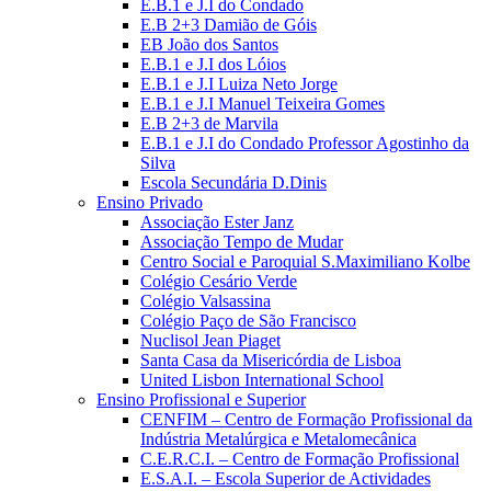
E.B.1 e J.I do Condado
E.B 2+3 Damião de Góis
EB João dos Santos
E.B.1 e J.I dos Lóios
E.B.1 e J.I Luiza Neto Jorge
E.B.1 e J.I Manuel Teixeira Gomes
E.B 2+3 de Marvila
E.B.1 e J.I do Condado Professor Agostinho da
Silva
Escola Secundária D.Dinis
Ensino Privado
Associação Ester Janz
Associação Tempo de Mudar
Centro Social e Paroquial S.Maximiliano Kolbe
Colégio Cesário Verde
Colégio Valsassina
Colégio Paço de São Francisco
Nuclisol Jean Piaget
Santa Casa da Misericórdia de Lisboa
United Lisbon International School
Ensino Profissional e Superior
CENFIM – Centro de Formação Profissional da
Indústria Metalúrgica e Metalomecânica
C.E.R.C.I. – Centro de Formação Profissional
E.S.A.I. – Escola Superior de Actividades