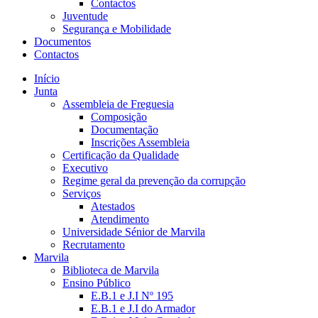
Contactos
Juventude
Segurança e Mobilidade
Documentos
Contactos
Início
Junta
Assembleia de Freguesia
Composição
Documentação
Inscrições Assembleia
Certificação da Qualidade
Executivo
Regime geral da prevenção da corrupção
Serviços
Atestados
Atendimento
Universidade Sénior de Marvila
Recrutamento
Marvila
Biblioteca de Marvila
Ensino Público
E.B.1 e J.I Nº 195
E.B.1 e J.I do Armador