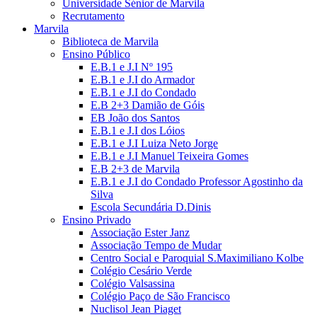
Universidade Sénior de Marvila
Recrutamento
Marvila
Biblioteca de Marvila
Ensino Público
E.B.1 e J.I Nº 195
E.B.1 e J.I do Armador
E.B.1 e J.I do Condado
E.B 2+3 Damião de Góis
EB João dos Santos
E.B.1 e J.I dos Lóios
E.B.1 e J.I Luiza Neto Jorge
E.B.1 e J.I Manuel Teixeira Gomes
E.B 2+3 de Marvila
E.B.1 e J.I do Condado Professor Agostinho da
Silva
Escola Secundária D.Dinis
Ensino Privado
Associação Ester Janz
Associação Tempo de Mudar
Centro Social e Paroquial S.Maximiliano Kolbe
Colégio Cesário Verde
Colégio Valsassina
Colégio Paço de São Francisco
Nuclisol Jean Piaget