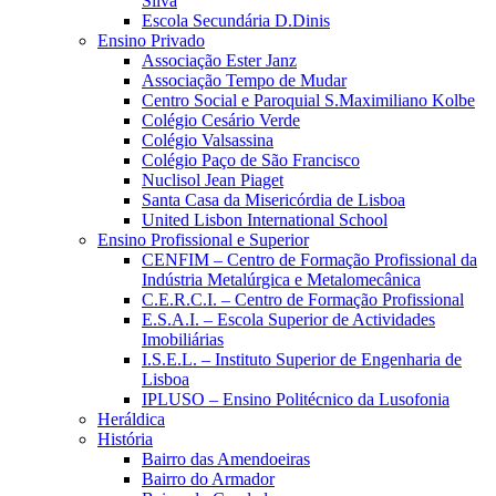
Silva
Escola Secundária D.Dinis
Ensino Privado
Associação Ester Janz
Associação Tempo de Mudar
Centro Social e Paroquial S.Maximiliano Kolbe
Colégio Cesário Verde
Colégio Valsassina
Colégio Paço de São Francisco
Nuclisol Jean Piaget
Santa Casa da Misericórdia de Lisboa
United Lisbon International School
Ensino Profissional e Superior
CENFIM – Centro de Formação Profissional da
Indústria Metalúrgica e Metalomecânica
C.E.R.C.I. – Centro de Formação Profissional
E.S.A.I. – Escola Superior de Actividades
Imobiliárias
I.S.E.L. – Instituto Superior de Engenharia de
Lisboa
IPLUSO – Ensino Politécnico da Lusofonia
Heráldica
História
Bairro das Amendoeiras
Bairro do Armador