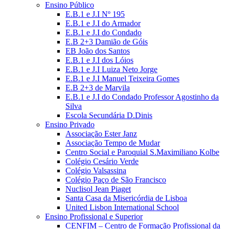
Ensino Público
E.B.1 e J.I Nº 195
E.B.1 e J.I do Armador
E.B.1 e J.I do Condado
E.B 2+3 Damião de Góis
EB João dos Santos
E.B.1 e J.I dos Lóios
E.B.1 e J.I Luiza Neto Jorge
E.B.1 e J.I Manuel Teixeira Gomes
E.B 2+3 de Marvila
E.B.1 e J.I do Condado Professor Agostinho da
Silva
Escola Secundária D.Dinis
Ensino Privado
Associação Ester Janz
Associação Tempo de Mudar
Centro Social e Paroquial S.Maximiliano Kolbe
Colégio Cesário Verde
Colégio Valsassina
Colégio Paço de São Francisco
Nuclisol Jean Piaget
Santa Casa da Misericórdia de Lisboa
United Lisbon International School
Ensino Profissional e Superior
CENFIM – Centro de Formação Profissional da