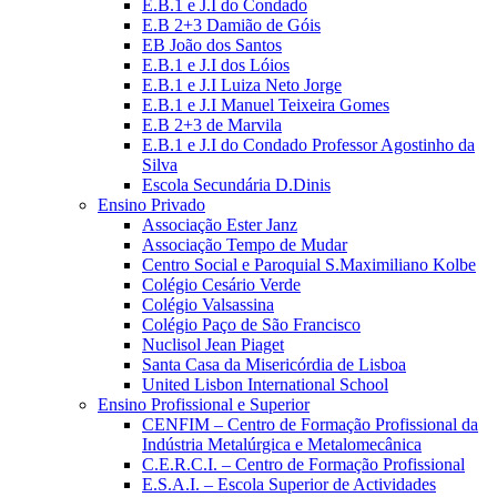
E.B.1 e J.I do Condado
E.B 2+3 Damião de Góis
EB João dos Santos
E.B.1 e J.I dos Lóios
E.B.1 e J.I Luiza Neto Jorge
E.B.1 e J.I Manuel Teixeira Gomes
E.B 2+3 de Marvila
E.B.1 e J.I do Condado Professor Agostinho da
Silva
Escola Secundária D.Dinis
Ensino Privado
Associação Ester Janz
Associação Tempo de Mudar
Centro Social e Paroquial S.Maximiliano Kolbe
Colégio Cesário Verde
Colégio Valsassina
Colégio Paço de São Francisco
Nuclisol Jean Piaget
Santa Casa da Misericórdia de Lisboa
United Lisbon International School
Ensino Profissional e Superior
CENFIM – Centro de Formação Profissional da
Indústria Metalúrgica e Metalomecânica
C.E.R.C.I. – Centro de Formação Profissional
E.S.A.I. – Escola Superior de Actividades