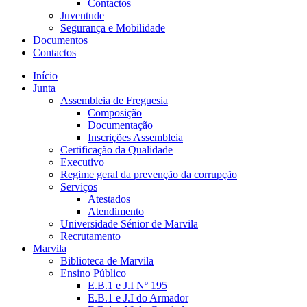
Contactos
Juventude
Segurança e Mobilidade
Documentos
Contactos
Início
Junta
Assembleia de Freguesia
Composição
Documentação
Inscrições Assembleia
Certificação da Qualidade
Executivo
Regime geral da prevenção da corrupção
Serviços
Atestados
Atendimento
Universidade Sénior de Marvila
Recrutamento
Marvila
Biblioteca de Marvila
Ensino Público
E.B.1 e J.I Nº 195
E.B.1 e J.I do Armador