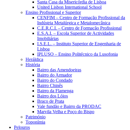
Santa Casa da Misericórdia de Lisboa
United Lisbon International School
Ensino Profissional e Superior
CENFIM – Centro de Formação Profissional da
Indústria Metalúrgica e Metalomecânica
C.E.R.C.I. – Centro de Formação Profissional
E.S.A.I. – Escola Superior de Actividades
Imobiliárias
I.S.E.L. – Instituto Superior de Engenharia de
Lisboa
IPLUSO – Ensino Politécnico da Lusofonia
Heráldica
História
Bairro das Amendoeiras
Bairro do Armador
Bairro do Condado
Bairro Chinês
Bairro da Flamenga
Bairro dos Lóios
Braço de Prata
Vale fundão e Bairro da PRODAC
Marvila Velha e Poço do Bispo
Património
Toponímia
Pelouros