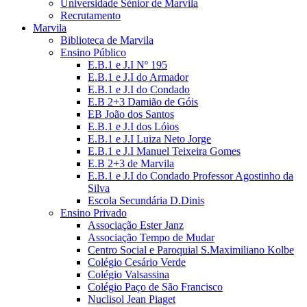
Universidade Sénior de Marvila
Recrutamento
Marvila
Biblioteca de Marvila
Ensino Público
E.B.1 e J.I Nº 195
E.B.1 e J.I do Armador
E.B.1 e J.I do Condado
E.B 2+3 Damião de Góis
EB João dos Santos
E.B.1 e J.I dos Lóios
E.B.1 e J.I Luiza Neto Jorge
E.B.1 e J.I Manuel Teixeira Gomes
E.B 2+3 de Marvila
E.B.1 e J.I do Condado Professor Agostinho da
Silva
Escola Secundária D.Dinis
Ensino Privado
Associação Ester Janz
Associação Tempo de Mudar
Centro Social e Paroquial S.Maximiliano Kolbe
Colégio Cesário Verde
Colégio Valsassina
Colégio Paço de São Francisco
Nuclisol Jean Piaget