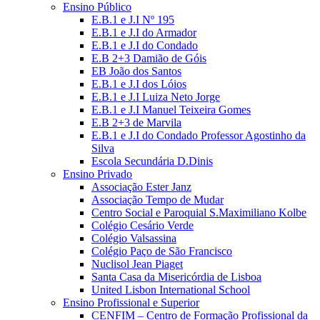
Ensino Público
E.B.1 e J.I Nº 195
E.B.1 e J.I do Armador
E.B.1 e J.I do Condado
E.B 2+3 Damião de Góis
EB João dos Santos
E.B.1 e J.I dos Lóios
E.B.1 e J.I Luiza Neto Jorge
E.B.1 e J.I Manuel Teixeira Gomes
E.B 2+3 de Marvila
E.B.1 e J.I do Condado Professor Agostinho da
Silva
Escola Secundária D.Dinis
Ensino Privado
Associação Ester Janz
Associação Tempo de Mudar
Centro Social e Paroquial S.Maximiliano Kolbe
Colégio Cesário Verde
Colégio Valsassina
Colégio Paço de São Francisco
Nuclisol Jean Piaget
Santa Casa da Misericórdia de Lisboa
United Lisbon International School
Ensino Profissional e Superior
CENFIM – Centro de Formação Profissional da