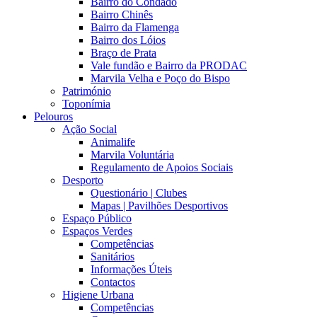
Bairro do Condado
Bairro Chinês
Bairro da Flamenga
Bairro dos Lóios
Braço de Prata
Vale fundão e Bairro da PRODAC
Marvila Velha e Poço do Bispo
Património
Toponímia
Pelouros
Ação Social
Animalife
Marvila Voluntária
Regulamento de Apoios Sociais
Desporto
Questionário | Clubes
Mapas | Pavilhões Desportivos
Espaço Público
Espaços Verdes
Competências
Sanitários
Informações Úteis
Contactos
Higiene Urbana
Competências