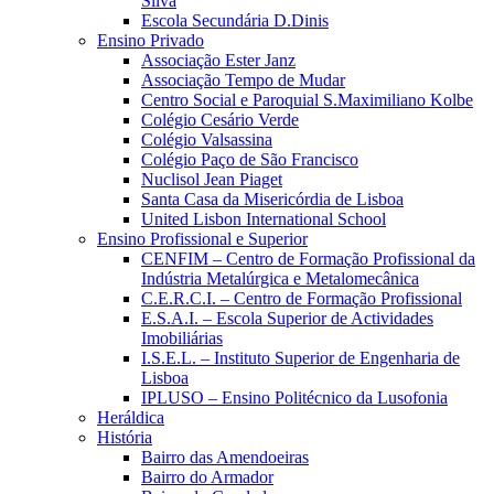
Silva
Escola Secundária D.Dinis
Ensino Privado
Associação Ester Janz
Associação Tempo de Mudar
Centro Social e Paroquial S.Maximiliano Kolbe
Colégio Cesário Verde
Colégio Valsassina
Colégio Paço de São Francisco
Nuclisol Jean Piaget
Santa Casa da Misericórdia de Lisboa
United Lisbon International School
Ensino Profissional e Superior
CENFIM – Centro de Formação Profissional da
Indústria Metalúrgica e Metalomecânica
C.E.R.C.I. – Centro de Formação Profissional
E.S.A.I. – Escola Superior de Actividades
Imobiliárias
I.S.E.L. – Instituto Superior de Engenharia de
Lisboa
IPLUSO – Ensino Politécnico da Lusofonia
Heráldica
História
Bairro das Amendoeiras
Bairro do Armador