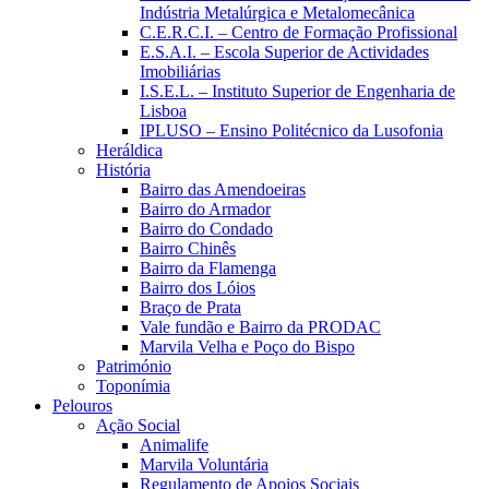
Indústria Metalúrgica e Metalomecânica
C.E.R.C.I. – Centro de Formação Profissional
E.S.A.I. – Escola Superior de Actividades
Imobiliárias
I.S.E.L. – Instituto Superior de Engenharia de
Lisboa
IPLUSO – Ensino Politécnico da Lusofonia
Heráldica
História
Bairro das Amendoeiras
Bairro do Armador
Bairro do Condado
Bairro Chinês
Bairro da Flamenga
Bairro dos Lóios
Braço de Prata
Vale fundão e Bairro da PRODAC
Marvila Velha e Poço do Bispo
Património
Toponímia
Pelouros
Ação Social
Animalife
Marvila Voluntária
Regulamento de Apoios Sociais