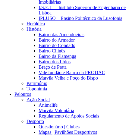
Imobiliárias
I.S.E.L. – Instituto Superior de Engenharia de
Lisboa
IPLUSO – Ensino Politécnico da Lusofonia
Heráldica
História
Bairro das Amendoeiras
Bairro do Armador
Bairro do Condado
Bairro Chinês
Bairro da Flamenga
Bairro dos Lóios
Braço de Prata
Vale fundão e Bairro da PRODAC
Marvila Velha e Poço do Bispo
Património
Toponímia
Pelouros
Ação Social
Animalife
Marvila Voluntária
Regulamento de Apoios Sociais
Desporto
Questionário | Clubes
Mapas | Pavilhões Desportivos