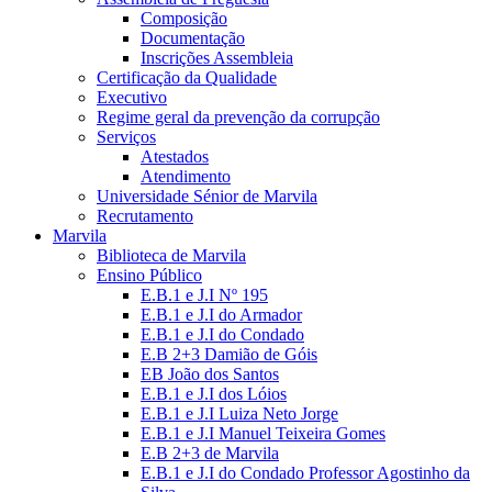
Composição
Documentação
Inscrições Assembleia
Certificação da Qualidade
Executivo
Regime geral da prevenção da corrupção
Serviços
Atestados
Atendimento
Universidade Sénior de Marvila
Recrutamento
Marvila
Biblioteca de Marvila
Ensino Público
E.B.1 e J.I Nº 195
E.B.1 e J.I do Armador
E.B.1 e J.I do Condado
E.B 2+3 Damião de Góis
EB João dos Santos
E.B.1 e J.I dos Lóios
E.B.1 e J.I Luiza Neto Jorge
E.B.1 e J.I Manuel Teixeira Gomes
E.B 2+3 de Marvila
E.B.1 e J.I do Condado Professor Agostinho da