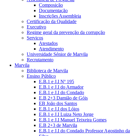
Composição
Documentação
Inscrições Assembleia
Certificação da Qualidade
Executivo
Regime geral da prevenção da corrupção
Serviços
Atestados
Atendimento
Universidade Sénior de Marvila
Recrutamento
Marvila
Biblioteca de Marvila
Ensino Público
E.B.1 e J.I Nº 195
E.B.1 e J.I do Armador
E.B.1 e J.I do Condado
E.B 2+3 Damião de Góis
EB João dos Santos
E.B.1 e J.I dos Lóios
E.B.1 e J.I Luiza Neto Jorge
E.B.1 e J.I Manuel Teixeira Gomes
E.B 2+3 de Marvila
E.B.1 e J.I do Condado Professor Agostinho da