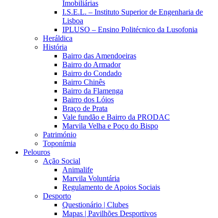
Imobiliárias
I.S.E.L. – Instituto Superior de Engenharia de
Lisboa
IPLUSO – Ensino Politécnico da Lusofonia
Heráldica
História
Bairro das Amendoeiras
Bairro do Armador
Bairro do Condado
Bairro Chinês
Bairro da Flamenga
Bairro dos Lóios
Braço de Prata
Vale fundão e Bairro da PRODAC
Marvila Velha e Poço do Bispo
Património
Toponímia
Pelouros
Ação Social
Animalife
Marvila Voluntária
Regulamento de Apoios Sociais
Desporto
Questionário | Clubes
Mapas | Pavilhões Desportivos