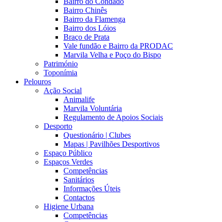
Bairro do Condado
Bairro Chinês
Bairro da Flamenga
Bairro dos Lóios
Braço de Prata
Vale fundão e Bairro da PRODAC
Marvila Velha e Poço do Bispo
Património
Toponímia
Pelouros
Ação Social
Animalife
Marvila Voluntária
Regulamento de Apoios Sociais
Desporto
Questionário | Clubes
Mapas | Pavilhões Desportivos
Espaço Público
Espaços Verdes
Competências
Sanitários
Informações Úteis
Contactos
Higiene Urbana
Competências