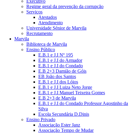
Executivo
Regime geral da prevenção da corrupção
Serviços
Atestados
Atendimento
Universidade Sénior de Marvila
Recrutamento
Marvila
Biblioteca de Marvila
Ensino Público
E.B.1 e J.I Nº 195
E.B.1 e J.I do Armador
E.B.1 e J.I do Condado
E.B 2+3 Damião de Góis
EB João dos Santos
E.B.1 e J.I dos Lóios
E.B.1 e J.I Luiza Neto Jorge
E.B.1 e J.I Manuel Teixeira Gomes
E.B 2+3 de Marvila
E.B.1 e J.I do Condado Professor Agostinho da
Silva
Escola Secundária D.Dinis
Ensino Privado
Associação Ester Janz
Associação Tempo de Mudar