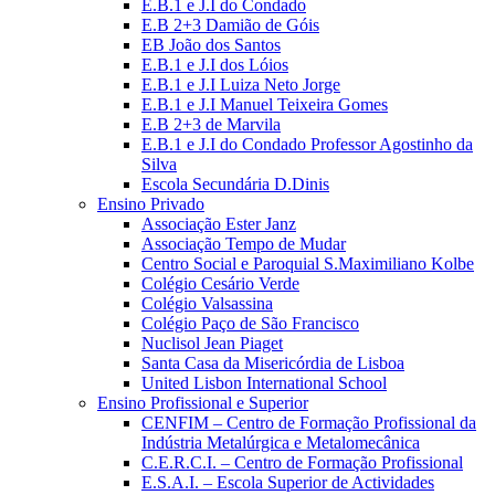
E.B.1 e J.I do Condado
E.B 2+3 Damião de Góis
EB João dos Santos
E.B.1 e J.I dos Lóios
E.B.1 e J.I Luiza Neto Jorge
E.B.1 e J.I Manuel Teixeira Gomes
E.B 2+3 de Marvila
E.B.1 e J.I do Condado Professor Agostinho da
Silva
Escola Secundária D.Dinis
Ensino Privado
Associação Ester Janz
Associação Tempo de Mudar
Centro Social e Paroquial S.Maximiliano Kolbe
Colégio Cesário Verde
Colégio Valsassina
Colégio Paço de São Francisco
Nuclisol Jean Piaget
Santa Casa da Misericórdia de Lisboa
United Lisbon International School
Ensino Profissional e Superior
CENFIM – Centro de Formação Profissional da
Indústria Metalúrgica e Metalomecânica
C.E.R.C.I. – Centro de Formação Profissional
E.S.A.I. – Escola Superior de Actividades