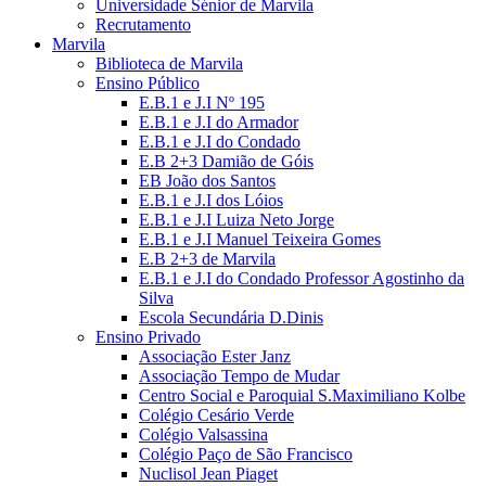
Universidade Sénior de Marvila
Recrutamento
Marvila
Biblioteca de Marvila
Ensino Público
E.B.1 e J.I Nº 195
E.B.1 e J.I do Armador
E.B.1 e J.I do Condado
E.B 2+3 Damião de Góis
EB João dos Santos
E.B.1 e J.I dos Lóios
E.B.1 e J.I Luiza Neto Jorge
E.B.1 e J.I Manuel Teixeira Gomes
E.B 2+3 de Marvila
E.B.1 e J.I do Condado Professor Agostinho da
Silva
Escola Secundária D.Dinis
Ensino Privado
Associação Ester Janz
Associação Tempo de Mudar
Centro Social e Paroquial S.Maximiliano Kolbe
Colégio Cesário Verde
Colégio Valsassina
Colégio Paço de São Francisco
Nuclisol Jean Piaget