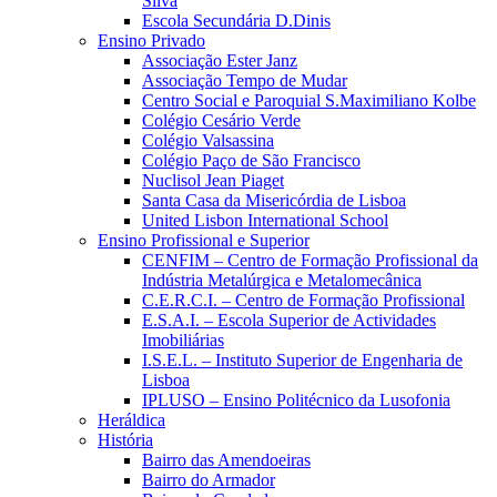
Silva
Escola Secundária D.Dinis
Ensino Privado
Associação Ester Janz
Associação Tempo de Mudar
Centro Social e Paroquial S.Maximiliano Kolbe
Colégio Cesário Verde
Colégio Valsassina
Colégio Paço de São Francisco
Nuclisol Jean Piaget
Santa Casa da Misericórdia de Lisboa
United Lisbon International School
Ensino Profissional e Superior
CENFIM – Centro de Formação Profissional da
Indústria Metalúrgica e Metalomecânica
C.E.R.C.I. – Centro de Formação Profissional
E.S.A.I. – Escola Superior de Actividades
Imobiliárias
I.S.E.L. – Instituto Superior de Engenharia de
Lisboa
IPLUSO – Ensino Politécnico da Lusofonia
Heráldica
História
Bairro das Amendoeiras
Bairro do Armador