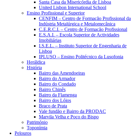
Santa Casa da Misericórdia de Lisboa
United Lisbon International School
Ensino Profissional e Superior
CENFIM – Centro de Formação Profissional da
Indústria Metalúrgica e Metalomecânica
C.E.R.C.I. – Centro de Formação Profissional
E.S.A.I. – Escola Superior de Actividades
Imobiliárias
I.S.E.L. – Instituto Superior de Engenharia de
Lisboa
IPLUSO – Ensino Politécnico da Lusofonia
Heráldica
História
Bairro das Amendoeiras
Bairro do Armador
Bairro do Condado
Bairro Chinês
Bairro da Flamenga
Bairro dos Lóios
Braço de Prata
Vale fundão e Bairro da PRODAC
Marvila Velha e Poço do Bispo
Património
Toponímia
Pelouros