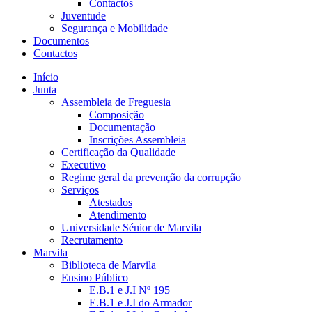
Contactos
Juventude
Segurança e Mobilidade
Documentos
Contactos
Início
Junta
Assembleia de Freguesia
Composição
Documentação
Inscrições Assembleia
Certificação da Qualidade
Executivo
Regime geral da prevenção da corrupção
Serviços
Atestados
Atendimento
Universidade Sénior de Marvila
Recrutamento
Marvila
Biblioteca de Marvila
Ensino Público
E.B.1 e J.I Nº 195
E.B.1 e J.I do Armador