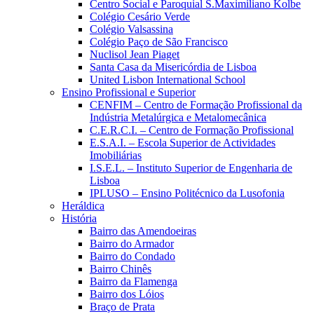
Centro Social e Paroquial S.Maximiliano Kolbe
Colégio Cesário Verde
Colégio Valsassina
Colégio Paço de São Francisco
Nuclisol Jean Piaget
Santa Casa da Misericórdia de Lisboa
United Lisbon International School
Ensino Profissional e Superior
CENFIM – Centro de Formação Profissional da
Indústria Metalúrgica e Metalomecânica
C.E.R.C.I. – Centro de Formação Profissional
E.S.A.I. – Escola Superior de Actividades
Imobiliárias
I.S.E.L. – Instituto Superior de Engenharia de
Lisboa
IPLUSO – Ensino Politécnico da Lusofonia
Heráldica
História
Bairro das Amendoeiras
Bairro do Armador
Bairro do Condado
Bairro Chinês
Bairro da Flamenga
Bairro dos Lóios
Braço de Prata