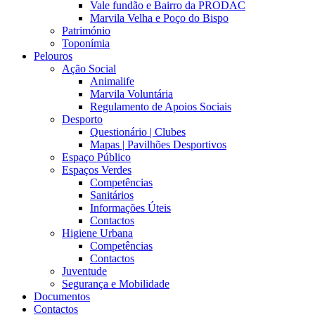
Vale fundão e Bairro da PRODAC
Marvila Velha e Poço do Bispo
Património
Toponímia
Pelouros
Ação Social
Animalife
Marvila Voluntária
Regulamento de Apoios Sociais
Desporto
Questionário | Clubes
Mapas | Pavilhões Desportivos
Espaço Público
Espaços Verdes
Competências
Sanitários
Informações Úteis
Contactos
Higiene Urbana
Competências
Contactos
Juventude
Segurança e Mobilidade
Documentos
Contactos