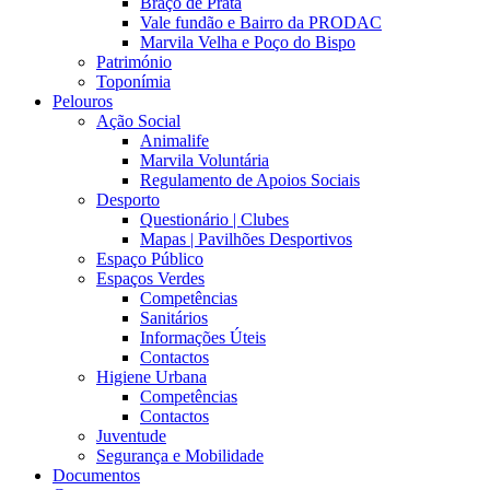
Braço de Prata
Vale fundão e Bairro da PRODAC
Marvila Velha e Poço do Bispo
Património
Toponímia
Pelouros
Ação Social
Animalife
Marvila Voluntária
Regulamento de Apoios Sociais
Desporto
Questionário | Clubes
Mapas | Pavilhões Desportivos
Espaço Público
Espaços Verdes
Competências
Sanitários
Informações Úteis
Contactos
Higiene Urbana
Competências
Contactos
Juventude
Segurança e Mobilidade
Documentos