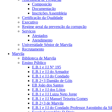
Composição
Documentação
Inscrições Assembleia
Certificação da Qualidade
Executivo
Regime geral da prevenção da corrupção
Serviços
Atestados
Atendimento
Universidade Sénior de Marvila
Recrutamento
Marvila
Biblioteca de Marvila
Ensino Público
E.B.1 e J.I Nº 195
E.B.1 e J.I do Armador
E.B.1 e J.I do Condado
E.B 2+3 Damião de Góis
EB João dos Santos
E.B.1 e J.I dos Lóios
E.B.1 e J.I Luiza Neto Jorge
E.B.1 e J.I Manuel Teixeira Gomes
E.B 2+3 de Marvila
E.B.1 e J.I do Condado Professor Agostinho da Si