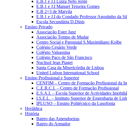
E.B.1 e J.I Luiza Neto Jorge
E.B.1 e J.I Manuel Teixeira Gomes
E.B 2+3 de Marvila
E.B.1 e J.I do Condado Professor Agostinho da Si
Escola Secundária D.Dinis
Ensino Privado
Associação Ester Janz
Associação Tempo de Mudar
Centro Social e Paroquial S.Maximiliano Kolbe
Colégio Cesário Verde
Colégio Valsassina
Colégio Paço de São Francisco
Nuclisol Jean Piaget
Santa Casa da Misericórdia de Lisboa
United Lisbon International School
Ensino Profissional e Superior
CENFIM – Centro de Formação Profissional da In
C.E.R.C.I. – Centro de Formação Profissional
E.S.A.I. – Escola Superior de Actividades Imobiliá
I.S.E.L. – Instituto Superior de Engenharia de Lis
IPLUSO – Ensino Politécnico da Lusofonia
Heráldica
História
Bairro das Amendoeiras
Bairro do Armador