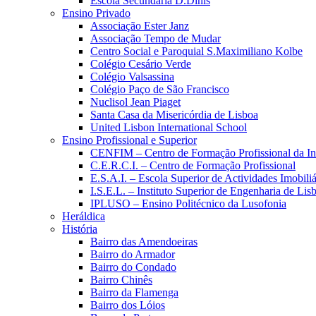
Escola Secundária D.Dinis
Ensino Privado
Associação Ester Janz
Associação Tempo de Mudar
Centro Social e Paroquial S.Maximiliano Kolbe
Colégio Cesário Verde
Colégio Valsassina
Colégio Paço de São Francisco
Nuclisol Jean Piaget
Santa Casa da Misericórdia de Lisboa
United Lisbon International School
Ensino Profissional e Superior
CENFIM – Centro de Formação Profissional da In
C.E.R.C.I. – Centro de Formação Profissional
E.S.A.I. – Escola Superior de Actividades Imobiliá
I.S.E.L. – Instituto Superior de Engenharia de Lis
IPLUSO – Ensino Politécnico da Lusofonia
Heráldica
História
Bairro das Amendoeiras
Bairro do Armador
Bairro do Condado
Bairro Chinês
Bairro da Flamenga
Bairro dos Lóios