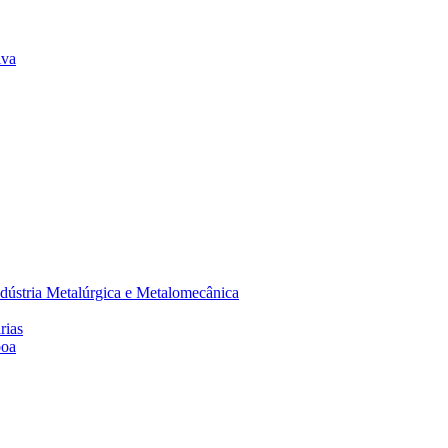
lva
dústria Metalúrgica e Metalomecânica
rias
boa