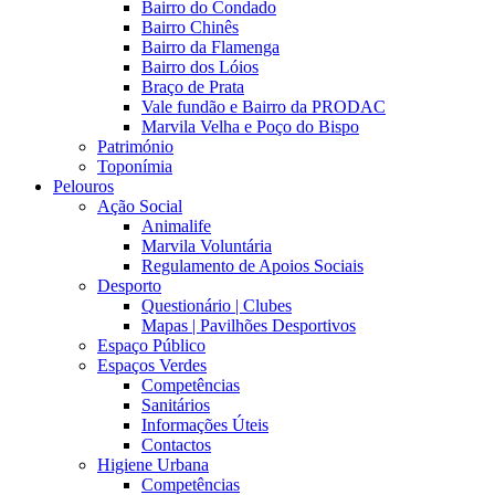
Bairro do Condado
Bairro Chinês
Bairro da Flamenga
Bairro dos Lóios
Braço de Prata
Vale fundão e Bairro da PRODAC
Marvila Velha e Poço do Bispo
Património
Toponímia
Pelouros
Ação Social
Animalife
Marvila Voluntária
Regulamento de Apoios Sociais
Desporto
Questionário | Clubes
Mapas | Pavilhões Desportivos
Espaço Público
Espaços Verdes
Competências
Sanitários
Informações Úteis
Contactos
Higiene Urbana
Competências