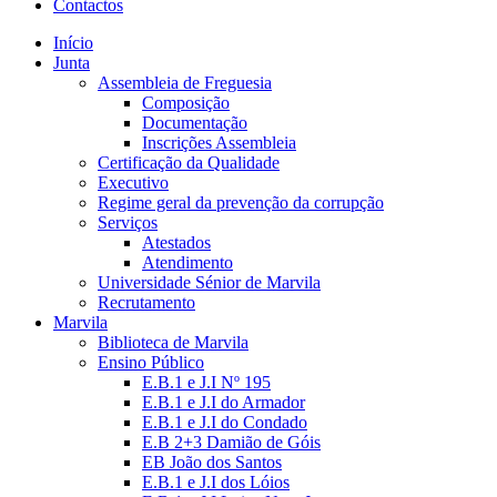
Contactos
Início
Junta
Assembleia de Freguesia
Composição
Documentação
Inscrições Assembleia
Certificação da Qualidade
Executivo
Regime geral da prevenção da corrupção
Serviços
Atestados
Atendimento
Universidade Sénior de Marvila
Recrutamento
Marvila
Biblioteca de Marvila
Ensino Público
E.B.1 e J.I Nº 195
E.B.1 e J.I do Armador
E.B.1 e J.I do Condado
E.B 2+3 Damião de Góis
EB João dos Santos
E.B.1 e J.I dos Lóios