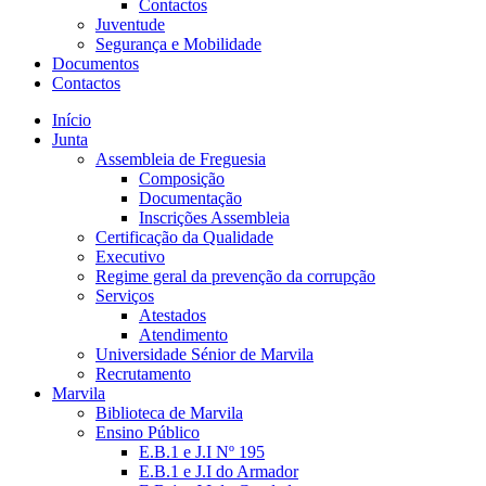
Contactos
Juventude
Segurança e Mobilidade
Documentos
Contactos
Início
Junta
Assembleia de Freguesia
Composição
Documentação
Inscrições Assembleia
Certificação da Qualidade
Executivo
Regime geral da prevenção da corrupção
Serviços
Atestados
Atendimento
Universidade Sénior de Marvila
Recrutamento
Marvila
Biblioteca de Marvila
Ensino Público
E.B.1 e J.I Nº 195
E.B.1 e J.I do Armador