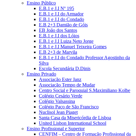
Ensino Público
E.B.1 e J.I Nº 195
E.B.1 e J.I do Armador
E.B.1 e J.I do Condado
E.B 2+3 Damião de Góis
EB João dos Santos
E.B.1 e J.I dos Lóios
E.B.1 e J.I Luiza Neto Jorge
E.B.1 e J.I Manuel Teixeira Gomes
E.B 2+3 de Marvila
E.B.1 e J.I do Condado Professor Agostinho da
Silva
Escola Secundária D.Dinis
Ensino Privado
Associação Ester Janz
Associação Tempo de Mudar
Centro Social e Paroquial S.Maximiliano Kolbe
Colégio Cesário Verde
Colégio Valsassina
Colégio Paço de São Francisco
Nuclisol Jean Piaget
Santa Casa da Misericórdia de Lisboa
United Lisbon International School
Ensino Profissional e Superior
CENFIM – Centro de Formação Profissional da