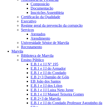
Composição
Documentação
Inscrições Assembleia
Certificação da Qualidade
Executivo
Regime geral da prevenção da corrupção
Serviços
Atestados
Atendimento
Universidade Sénior de Marvila
Recrutamento
Marvila
Biblioteca de Marvila
Ensino Público
E.B.1 e J.I Nº 195
E.B.1 e J.I do Armador
E.B.1 e J.I do Condado
E.B 2+3 Damião de Góis
EB João dos Santos
E.B.1 e J.I dos Lóios
E.B.1 e J.I Luiza Neto Jorge
E.B.1 e J.I Manuel Teixeira Gomes
E.B 2+3 de Marvila
E.B.1 e J.I do Condado Professor Agostinho da