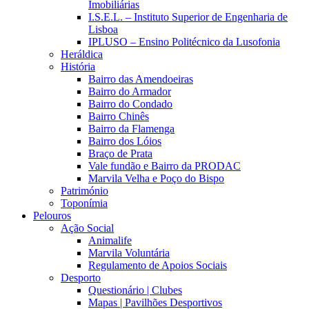
Imobiliárias
I.S.E.L. – Instituto Superior de Engenharia de
Lisboa
IPLUSO – Ensino Politécnico da Lusofonia
Heráldica
História
Bairro das Amendoeiras
Bairro do Armador
Bairro do Condado
Bairro Chinês
Bairro da Flamenga
Bairro dos Lóios
Braço de Prata
Vale fundão e Bairro da PRODAC
Marvila Velha e Poço do Bispo
Património
Toponímia
Pelouros
Ação Social
Animalife
Marvila Voluntária
Regulamento de Apoios Sociais
Desporto
Questionário | Clubes
Mapas | Pavilhões Desportivos