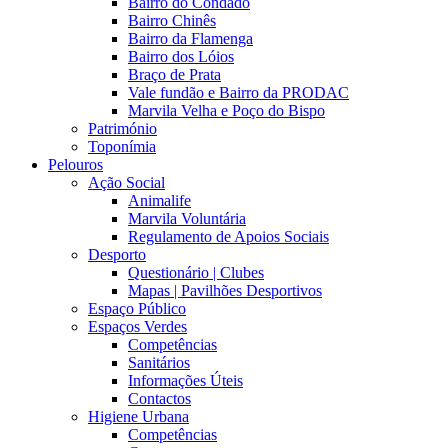
Bairro do Condado
Bairro Chinês
Bairro da Flamenga
Bairro dos Lóios
Braço de Prata
Vale fundão e Bairro da PRODAC
Marvila Velha e Poço do Bispo
Património
Toponímia
Pelouros
Ação Social
Animalife
Marvila Voluntária
Regulamento de Apoios Sociais
Desporto
Questionário | Clubes
Mapas | Pavilhões Desportivos
Espaço Público
Espaços Verdes
Competências
Sanitários
Informações Úteis
Contactos
Higiene Urbana
Competências