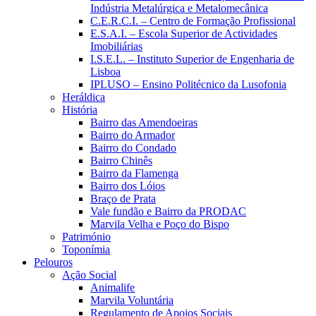
Indústria Metalúrgica e Metalomecânica
C.E.R.C.I. – Centro de Formação Profissional
E.S.A.I. – Escola Superior de Actividades
Imobiliárias
I.S.E.L. – Instituto Superior de Engenharia de
Lisboa
IPLUSO – Ensino Politécnico da Lusofonia
Heráldica
História
Bairro das Amendoeiras
Bairro do Armador
Bairro do Condado
Bairro Chinês
Bairro da Flamenga
Bairro dos Lóios
Braço de Prata
Vale fundão e Bairro da PRODAC
Marvila Velha e Poço do Bispo
Património
Toponímia
Pelouros
Ação Social
Animalife
Marvila Voluntária
Regulamento de Apoios Sociais