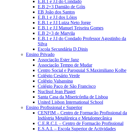
E.B.1 e J.I do Condado
E.B 2+3 Damião de Góis
EB João dos Santos
E.B.1 e J.I dos Lóios
E.B.1 e J.I Luiza Neto Jorge
E.B.1 e J.I Manuel Teixeira Gomes
E.B 2+3 de Marvila
E.B.1 e J.I do Condado Professor Agostinho da
Silva
Escola Secundária D.Dinis
Ensino Privado
Associação Ester Janz
Associação Tempo de Mudar
Centro Social e Paroquial S.Maximiliano Kolbe
Colégio Cesário Verde
Colégio Valsassina
Colégio Paço de São Francisco
Nuclisol Jean Piaget
Santa Casa da Misericórdia de Lisboa
United Lisbon International School
Ensino Profissional e Superior
CENFIM – Centro de Formação Profissional da
Indústria Metalúrgica e Metalomecânica
C.E.R.C.I. – Centro de Formação Profissional
E.S.A.I. – Escola Superior de Actividades