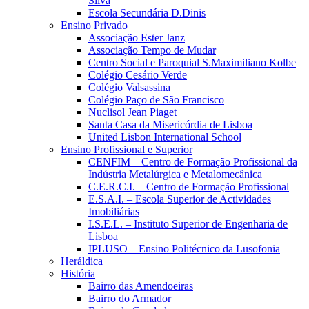
Silva
Escola Secundária D.Dinis
Ensino Privado
Associação Ester Janz
Associação Tempo de Mudar
Centro Social e Paroquial S.Maximiliano Kolbe
Colégio Cesário Verde
Colégio Valsassina
Colégio Paço de São Francisco
Nuclisol Jean Piaget
Santa Casa da Misericórdia de Lisboa
United Lisbon International School
Ensino Profissional e Superior
CENFIM – Centro de Formação Profissional da
Indústria Metalúrgica e Metalomecânica
C.E.R.C.I. – Centro de Formação Profissional
E.S.A.I. – Escola Superior de Actividades
Imobiliárias
I.S.E.L. – Instituto Superior de Engenharia de
Lisboa
IPLUSO – Ensino Politécnico da Lusofonia
Heráldica
História
Bairro das Amendoeiras
Bairro do Armador