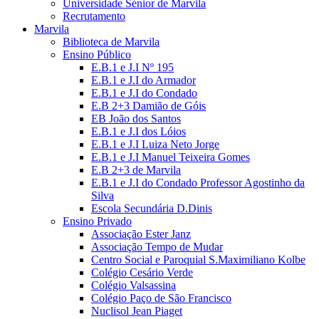
Universidade Sénior de Marvila
Recrutamento
Marvila
Biblioteca de Marvila
Ensino Público
E.B.1 e J.I Nº 195
E.B.1 e J.I do Armador
E.B.1 e J.I do Condado
E.B 2+3 Damião de Góis
EB João dos Santos
E.B.1 e J.I dos Lóios
E.B.1 e J.I Luiza Neto Jorge
E.B.1 e J.I Manuel Teixeira Gomes
E.B 2+3 de Marvila
E.B.1 e J.I do Condado Professor Agostinho da
Silva
Escola Secundária D.Dinis
Ensino Privado
Associação Ester Janz
Associação Tempo de Mudar
Centro Social e Paroquial S.Maximiliano Kolbe
Colégio Cesário Verde
Colégio Valsassina
Colégio Paço de São Francisco
Nuclisol Jean Piaget