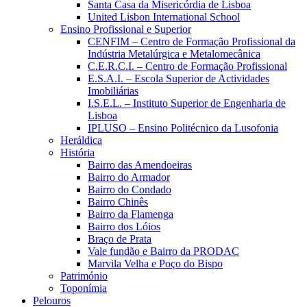
Santa Casa da Misericórdia de Lisboa
United Lisbon International School
Ensino Profissional e Superior
CENFIM – Centro de Formação Profissional da
Indústria Metalúrgica e Metalomecânica
C.E.R.C.I. – Centro de Formação Profissional
E.S.A.I. – Escola Superior de Actividades
Imobiliárias
I.S.E.L. – Instituto Superior de Engenharia de
Lisboa
IPLUSO – Ensino Politécnico da Lusofonia
Heráldica
História
Bairro das Amendoeiras
Bairro do Armador
Bairro do Condado
Bairro Chinês
Bairro da Flamenga
Bairro dos Lóios
Braço de Prata
Vale fundão e Bairro da PRODAC
Marvila Velha e Poço do Bispo
Património
Toponímia
Pelouros