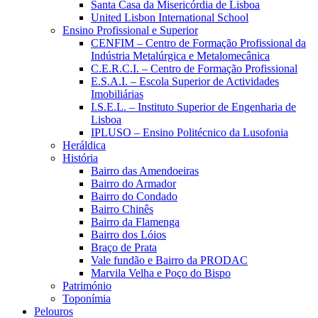
Santa Casa da Misericórdia de Lisboa
United Lisbon International School
Ensino Profissional e Superior
CENFIM – Centro de Formação Profissional da
Indústria Metalúrgica e Metalomecânica
C.E.R.C.I. – Centro de Formação Profissional
E.S.A.I. – Escola Superior de Actividades
Imobiliárias
I.S.E.L. – Instituto Superior de Engenharia de
Lisboa
IPLUSO – Ensino Politécnico da Lusofonia
Heráldica
História
Bairro das Amendoeiras
Bairro do Armador
Bairro do Condado
Bairro Chinês
Bairro da Flamenga
Bairro dos Lóios
Braço de Prata
Vale fundão e Bairro da PRODAC
Marvila Velha e Poço do Bispo
Património
Toponímia
Pelouros