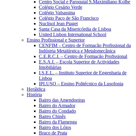
Centro Social e Paroquial S.Maximiliano Kolbe
Colégio Cesário Verde
Colégio Valsassina
Colégio Paço de São Francisco
Nuclisol Jean Piaget
Santa Casa da Misericórdia de Lisboa
United Lisbon International School
Ensino Profissional e Superior
CENFIM – Centro de Formação Profissional da
Indústria Metalúrgica e Metalomecânica
C.E.R.C.I. – Centro de Formação Profissional
E.S.A.I. – Escola Superior de Actividades
Imobiliárias
I.S.E.L. – Instituto Superior de Engenharia de
Lisboa
IPLUSO – Ensino Politécnico da Lusofonia
Heráldica
História
Bairro das Amendoeiras
Bairro do Armador
Bairro do Condado
Bairro Chinês
Bairro da Flamenga
Bairro dos Lóios
Braço de Prata