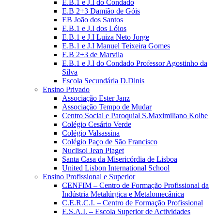
E.B.1 e J.I do Condado
E.B 2+3 Damião de Góis
EB João dos Santos
E.B.1 e J.I dos Lóios
E.B.1 e J.I Luiza Neto Jorge
E.B.1 e J.I Manuel Teixeira Gomes
E.B 2+3 de Marvila
E.B.1 e J.I do Condado Professor Agostinho da
Silva
Escola Secundária D.Dinis
Ensino Privado
Associação Ester Janz
Associação Tempo de Mudar
Centro Social e Paroquial S.Maximiliano Kolbe
Colégio Cesário Verde
Colégio Valsassina
Colégio Paço de São Francisco
Nuclisol Jean Piaget
Santa Casa da Misericórdia de Lisboa
United Lisbon International School
Ensino Profissional e Superior
CENFIM – Centro de Formação Profissional da
Indústria Metalúrgica e Metalomecânica
C.E.R.C.I. – Centro de Formação Profissional
E.S.A.I. – Escola Superior de Actividades