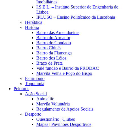
Imobiliárias
I.S.E.L. – Instituto Superior de Engenharia de
Lisboa
IPLUSO – Ensino Politécnico da Lusofonia
Heráldica
História
Bairro das Amendoeiras
Bairro do Armador
Bairro do Condado
Bairro Chinês
Bairro da Flamenga
Bairro dos Lóios
Braço de Prata
Vale fundão e Bairro da PRODAC
Marvila Velha e Poço do Bispo
Património
Toponímia
Pelouros
Ação Social
Animalife
Marvila Voluntária
Regulamento de Apoios Sociais
Desporto
Questionário | Clubes
Mapas | Pavilhões Desportivos