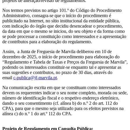
projetos de alteração/revisão de regulamentos.
Nos termos previstos no artigo 101.º do Código do Procedimento
Administrativo, consagra-se que o início do procedimento é
publicitado na Internet, no sítio institucional da entidade pública,
com indicação do órgão que decidiu desencadear o procedimento,
da data em que o mesmo se iniciou, do seu objeto e da forma como
se pode processar a constituição como interessados e a apresentação
de contributos para a elaboração do regulamento.
Assim, a Junta de Freguesia de Marvila deliberou em 10 de
dezembro de 2025, o início de procedimento para elaboração do
“Regulamento e Tabela de Taxas e Preços da Freguesia de Marvila”,
podendo os interessados constituir-se enquanto tal e apresentar as
suas sugestões e contributos, no prazo de 30 dias, através do
email
c-publica@jf-marvila.pt
.
Na comunicação escrita em que se constituam como interessados
devem os requerentes indicar o seu nome completo, morada ou sede,
número de identificação fiscal e o respetivo endereço eletrónico,
dando o seu consentimento (cf. alínea b) do n.º 2 do art. 112 do
CPA), para que o mesmo seja utilizado para os efeitos previstos na
alínea c) do n.º 1 do art.º 112 do CPA.
Projeto de
Regulamento em Consulta Pública: