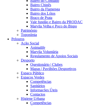
Bairro do Condado
Bairro Chinês
Bairro da Flamenga
Bairro dos Lóios
Braço de Prata
Vale fundão e Bairro da PRODAC
Marvila Velha e Poço do Bispo
Património
Toponímia
Pelouros
Ação Social
Animalife
Marvila Voluntária
Regulamento de Apoios Sociais
Desporto
Questionário | Clubes
Mapas | Pavilhões Desportivos
Espaço Público
Espaços Verdes
Competências
Sanitários
Informações Úteis
Contactos
Higiene Urbana
Competências