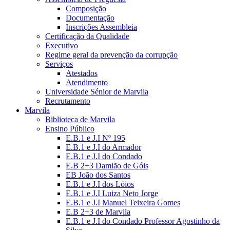
Composição
Documentação
Inscrições Assembleia
Certificação da Qualidade
Executivo
Regime geral da prevenção da corrupção
Serviços
Atestados
Atendimento
Universidade Sénior de Marvila
Recrutamento
Marvila
Biblioteca de Marvila
Ensino Público
E.B.1 e J.I Nº 195
E.B.1 e J.I do Armador
E.B.1 e J.I do Condado
E.B 2+3 Damião de Góis
EB João dos Santos
E.B.1 e J.I dos Lóios
E.B.1 e J.I Luiza Neto Jorge
E.B.1 e J.I Manuel Teixeira Gomes
E.B 2+3 de Marvila
E.B.1 e J.I do Condado Professor Agostinho da