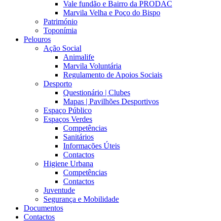
Vale fundão e Bairro da PRODAC
Marvila Velha e Poço do Bispo
Património
Toponímia
Pelouros
Ação Social
Animalife
Marvila Voluntária
Regulamento de Apoios Sociais
Desporto
Questionário | Clubes
Mapas | Pavilhões Desportivos
Espaço Público
Espaços Verdes
Competências
Sanitários
Informações Úteis
Contactos
Higiene Urbana
Competências
Contactos
Juventude
Segurança e Mobilidade
Documentos
Contactos