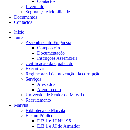
Contactos
Juventude
Segurança e Mobilidade
Documentos
Contactos
Início
Junta
Assembleia de Freguesia
Composição
Documentação
Inscrições Assembleia
Certificação da Qualidade
Executivo
Regime geral da prevenção da corrupção
Serviços
Atestados
Atendimento
Universidade Sénior de Marvila
Recrutamento
Marvila
Biblioteca de Marvila
Ensino Público
E.B.1 e J.I Nº 195
E.B.1 e J.I do Armador