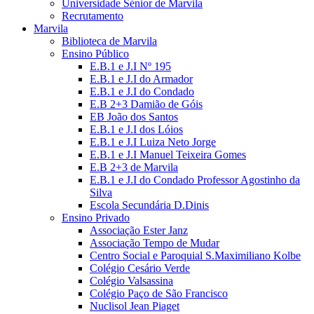
Universidade Sénior de Marvila
Recrutamento
Marvila
Biblioteca de Marvila
Ensino Público
E.B.1 e J.I Nº 195
E.B.1 e J.I do Armador
E.B.1 e J.I do Condado
E.B 2+3 Damião de Góis
EB João dos Santos
E.B.1 e J.I dos Lóios
E.B.1 e J.I Luiza Neto Jorge
E.B.1 e J.I Manuel Teixeira Gomes
E.B 2+3 de Marvila
E.B.1 e J.I do Condado Professor Agostinho da
Silva
Escola Secundária D.Dinis
Ensino Privado
Associação Ester Janz
Associação Tempo de Mudar
Centro Social e Paroquial S.Maximiliano Kolbe
Colégio Cesário Verde
Colégio Valsassina
Colégio Paço de São Francisco
Nuclisol Jean Piaget