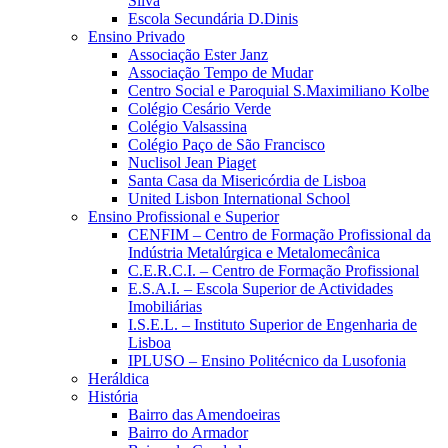
Silva
Escola Secundária D.Dinis
Ensino Privado
Associação Ester Janz
Associação Tempo de Mudar
Centro Social e Paroquial S.Maximiliano Kolbe
Colégio Cesário Verde
Colégio Valsassina
Colégio Paço de São Francisco
Nuclisol Jean Piaget
Santa Casa da Misericórdia de Lisboa
United Lisbon International School
Ensino Profissional e Superior
CENFIM – Centro de Formação Profissional da
Indústria Metalúrgica e Metalomecânica
C.E.R.C.I. – Centro de Formação Profissional
E.S.A.I. – Escola Superior de Actividades
Imobiliárias
I.S.E.L. – Instituto Superior de Engenharia de
Lisboa
IPLUSO – Ensino Politécnico da Lusofonia
Heráldica
História
Bairro das Amendoeiras
Bairro do Armador