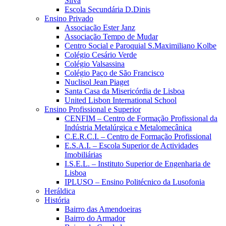
Silva
Escola Secundária D.Dinis
Ensino Privado
Associação Ester Janz
Associação Tempo de Mudar
Centro Social e Paroquial S.Maximiliano Kolbe
Colégio Cesário Verde
Colégio Valsassina
Colégio Paço de São Francisco
Nuclisol Jean Piaget
Santa Casa da Misericórdia de Lisboa
United Lisbon International School
Ensino Profissional e Superior
CENFIM – Centro de Formação Profissional da
Indústria Metalúrgica e Metalomecânica
C.E.R.C.I. – Centro de Formação Profissional
E.S.A.I. – Escola Superior de Actividades
Imobiliárias
I.S.E.L. – Instituto Superior de Engenharia de
Lisboa
IPLUSO – Ensino Politécnico da Lusofonia
Heráldica
História
Bairro das Amendoeiras
Bairro do Armador