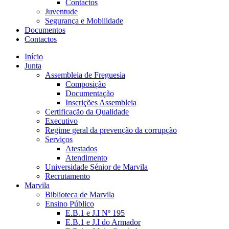
Contactos
Juventude
Segurança e Mobilidade
Documentos
Contactos
Início
Junta
Assembleia de Freguesia
Composição
Documentação
Inscrições Assembleia
Certificação da Qualidade
Executivo
Regime geral da prevenção da corrupção
Serviços
Atestados
Atendimento
Universidade Sénior de Marvila
Recrutamento
Marvila
Biblioteca de Marvila
Ensino Público
E.B.1 e J.I Nº 195
E.B.1 e J.I do Armador