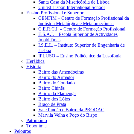
Santa Casa da Misericórdia de Lisboa
United Lisbon International School
Ensino Profissional e Superior
CENFIM – Centro de Formação Profissional da
Indústria Metalúrgica e Metalomecânica
C.E.R.C.I. – Centro de Formação Profissional
E.S.A.I. – Escola Superior de Actividades
Imobiliárias
I.S.E.L. – Instituto Superior de Engenharia de
Lisboa
IPLUSO – Ensino Politécnico da Lusofonia
Heráldica
História
Bairro das Amendoeiras
Bairro do Armador
Bairro do Condado
Bairro Chinês
Bairro da Flamenga
Bairro dos Lóios
Braço de Prata
Vale fundão e Bairro da PRODAC
Marvila Velha e Poço do Bispo
Património
Toponímia
Pelouros