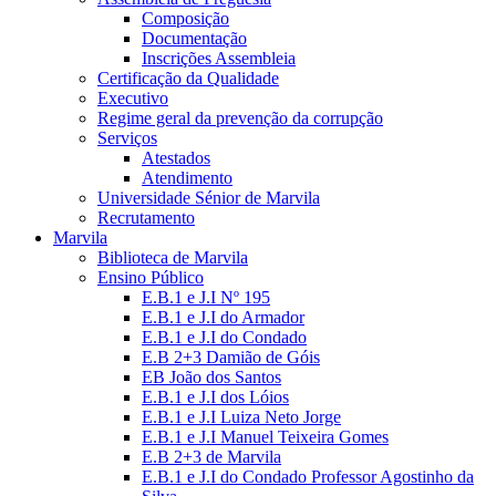
Composição
Documentação
Inscrições Assembleia
Certificação da Qualidade
Executivo
Regime geral da prevenção da corrupção
Serviços
Atestados
Atendimento
Universidade Sénior de Marvila
Recrutamento
Marvila
Biblioteca de Marvila
Ensino Público
E.B.1 e J.I Nº 195
E.B.1 e J.I do Armador
E.B.1 e J.I do Condado
E.B 2+3 Damião de Góis
EB João dos Santos
E.B.1 e J.I dos Lóios
E.B.1 e J.I Luiza Neto Jorge
E.B.1 e J.I Manuel Teixeira Gomes
E.B 2+3 de Marvila
E.B.1 e J.I do Condado Professor Agostinho da