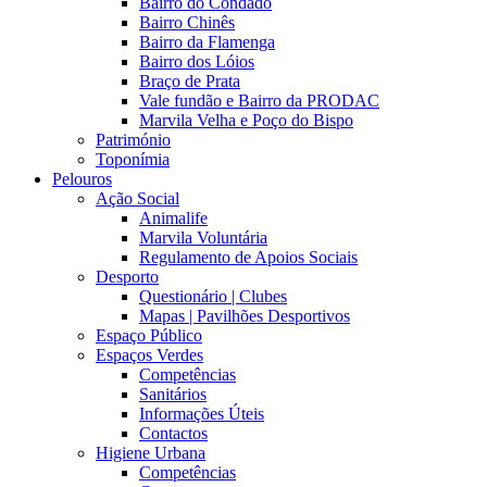
Bairro do Condado
Bairro Chinês
Bairro da Flamenga
Bairro dos Lóios
Braço de Prata
Vale fundão e Bairro da PRODAC
Marvila Velha e Poço do Bispo
Património
Toponímia
Pelouros
Ação Social
Animalife
Marvila Voluntária
Regulamento de Apoios Sociais
Desporto
Questionário | Clubes
Mapas | Pavilhões Desportivos
Espaço Público
Espaços Verdes
Competências
Sanitários
Informações Úteis
Contactos
Higiene Urbana
Competências