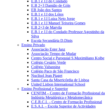
E.B.1 e J.I do Condado
E.B 2+3 Damião de Góis
EB João dos Santos
E.B.1 e J.I dos Lóios
E.B.1 e J.I Luiza Neto Jorge
E.B.1 e J.I Manuel Teixeira Gomes
E.B 2+3 de Marvila
E.B.1 e J.I do Condado Professor Agostinho da
Silva
Escola Secundária D.Dinis
Ensino Privado
Associação Ester Janz
Associação Tempo de Mudar
Centro Social e Paroquial S.Maximiliano Kolbe
Colégio Cesário Verde
Colégio Valsassina
Colégio Paço de São Francisco
Nuclisol Jean Piaget
Santa Casa da Misericórdia de Lisboa
United Lisbon International School
Ensino Profissional e Superior
CENFIM – Centro de Formação Profissional da
Indústria Metalúrgica e Metalomecânica
C.E.R.C.I. – Centro de Formação Profissional
E.S.A.I. – Escola Superior de Actividades