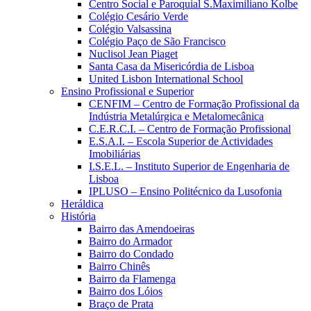
Centro Social e Paroquial S.Maximiliano Kolbe
Colégio Cesário Verde
Colégio Valsassina
Colégio Paço de São Francisco
Nuclisol Jean Piaget
Santa Casa da Misericórdia de Lisboa
United Lisbon International School
Ensino Profissional e Superior
CENFIM – Centro de Formação Profissional da
Indústria Metalúrgica e Metalomecânica
C.E.R.C.I. – Centro de Formação Profissional
E.S.A.I. – Escola Superior de Actividades
Imobiliárias
I.S.E.L. – Instituto Superior de Engenharia de
Lisboa
IPLUSO – Ensino Politécnico da Lusofonia
Heráldica
História
Bairro das Amendoeiras
Bairro do Armador
Bairro do Condado
Bairro Chinês
Bairro da Flamenga
Bairro dos Lóios
Braço de Prata