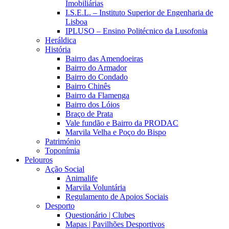
Imobiliárias
I.S.E.L. – Instituto Superior de Engenharia de
Lisboa
IPLUSO – Ensino Politécnico da Lusofonia
Heráldica
História
Bairro das Amendoeiras
Bairro do Armador
Bairro do Condado
Bairro Chinês
Bairro da Flamenga
Bairro dos Lóios
Braço de Prata
Vale fundão e Bairro da PRODAC
Marvila Velha e Poço do Bispo
Património
Toponímia
Pelouros
Ação Social
Animalife
Marvila Voluntária
Regulamento de Apoios Sociais
Desporto
Questionário | Clubes
Mapas | Pavilhões Desportivos