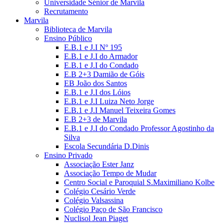
Universidade Sénior de Marvila
Recrutamento
Marvila
Biblioteca de Marvila
Ensino Público
E.B.1 e J.I Nº 195
E.B.1 e J.I do Armador
E.B.1 e J.I do Condado
E.B 2+3 Damião de Góis
EB João dos Santos
E.B.1 e J.I dos Lóios
E.B.1 e J.I Luiza Neto Jorge
E.B.1 e J.I Manuel Teixeira Gomes
E.B 2+3 de Marvila
E.B.1 e J.I do Condado Professor Agostinho da
Silva
Escola Secundária D.Dinis
Ensino Privado
Associação Ester Janz
Associação Tempo de Mudar
Centro Social e Paroquial S.Maximiliano Kolbe
Colégio Cesário Verde
Colégio Valsassina
Colégio Paço de São Francisco
Nuclisol Jean Piaget