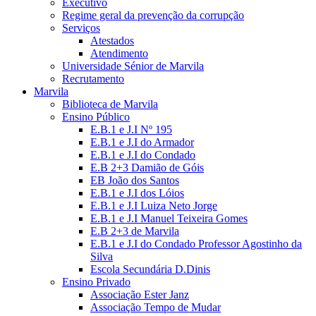
Executivo
Regime geral da prevenção da corrupção
Serviços
Atestados
Atendimento
Universidade Sénior de Marvila
Recrutamento
Marvila
Biblioteca de Marvila
Ensino Público
E.B.1 e J.I Nº 195
E.B.1 e J.I do Armador
E.B.1 e J.I do Condado
E.B 2+3 Damião de Góis
EB João dos Santos
E.B.1 e J.I dos Lóios
E.B.1 e J.I Luiza Neto Jorge
E.B.1 e J.I Manuel Teixeira Gomes
E.B 2+3 de Marvila
E.B.1 e J.I do Condado Professor Agostinho da
Silva
Escola Secundária D.Dinis
Ensino Privado
Associação Ester Janz
Associação Tempo de Mudar