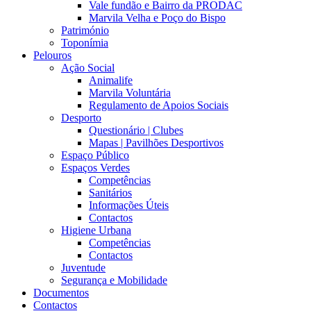
Vale fundão e Bairro da PRODAC
Marvila Velha e Poço do Bispo
Património
Toponímia
Pelouros
Ação Social
Animalife
Marvila Voluntária
Regulamento de Apoios Sociais
Desporto
Questionário | Clubes
Mapas | Pavilhões Desportivos
Espaço Público
Espaços Verdes
Competências
Sanitários
Informações Úteis
Contactos
Higiene Urbana
Competências
Contactos
Juventude
Segurança e Mobilidade
Documentos
Contactos