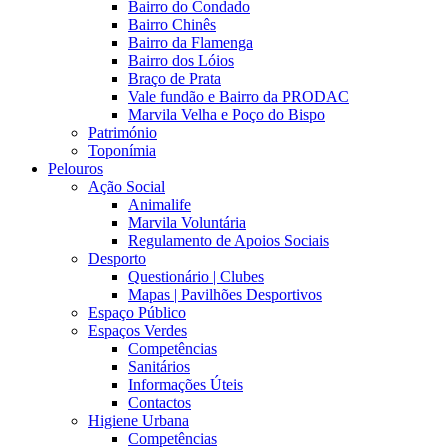
Bairro do Condado
Bairro Chinês
Bairro da Flamenga
Bairro dos Lóios
Braço de Prata
Vale fundão e Bairro da PRODAC
Marvila Velha e Poço do Bispo
Património
Toponímia
Pelouros
Ação Social
Animalife
Marvila Voluntária
Regulamento de Apoios Sociais
Desporto
Questionário | Clubes
Mapas | Pavilhões Desportivos
Espaço Público
Espaços Verdes
Competências
Sanitários
Informações Úteis
Contactos
Higiene Urbana
Competências