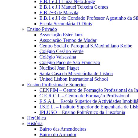
E.B.1 e J.I Luiza Neto Jorge
E.B.1 e J.I Manuel Teixeira Gomes
E.B 2+3 de Marvila
E.B.1 e J.I do Condado Professor Agostinho da Si
Escola Secundária D.Dinis
Ensino Privado
Associação Ester Janz
Associação Tempo de Mudar
Centro Social e Paroquial S.Maximiliano Kolbe
Colégio Cesário Verde
Colégio Valsassina
Colégio Paço de São Francisco
Nuclisol Jean Piaget
Santa Casa da Misericórdia de Lisboa
United Lisbon International School
Ensino Profissional e Superior
CENFIM – Centro de Formação Profissional da In
C.E.R.C.I. – Centro de Formação Profissional
E.S.A.I. – Escola Superior de Actividades Imobiliá
I.S.E.L. – Instituto Superior de Engenharia de Lis
IPLUSO – Ensino Politécnico da Lusofonia
Heráldica
História
Bairro das Amendoeiras
Bairro do Armador