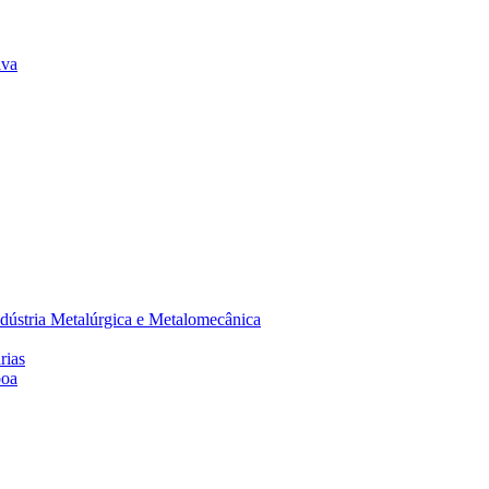
lva
dústria Metalúrgica e Metalomecânica
rias
boa