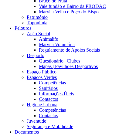
Braço de Prata
Vale fundão e Bairro da PRODAC
Marvila Velha e Poço do Bispo
Património
Toponímia
Pelouros
Ação Social
Animalife
Marvila Voluntária
Regulamento de Apoios Sociais
Desporto
Questionário | Clubes
Mapas | Pavilhões Desportivos
Espaço Público
Espaços Verdes
Competências
Sanitários
Informações Úteis
Contactos
Higiene Urbana
Competências
Contactos
Juventude
Segurança e Mobilidade
Documentos