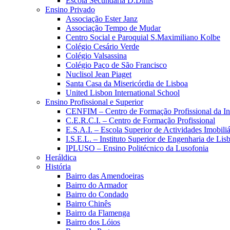
Escola Secundária D.Dinis
Ensino Privado
Associação Ester Janz
Associação Tempo de Mudar
Centro Social e Paroquial S.Maximiliano Kolbe
Colégio Cesário Verde
Colégio Valsassina
Colégio Paço de São Francisco
Nuclisol Jean Piaget
Santa Casa da Misericórdia de Lisboa
United Lisbon International School
Ensino Profissional e Superior
CENFIM – Centro de Formação Profissional da In
C.E.R.C.I. – Centro de Formação Profissional
E.S.A.I. – Escola Superior de Actividades Imobiliá
I.S.E.L. – Instituto Superior de Engenharia de Lis
IPLUSO – Ensino Politécnico da Lusofonia
Heráldica
História
Bairro das Amendoeiras
Bairro do Armador
Bairro do Condado
Bairro Chinês
Bairro da Flamenga
Bairro dos Lóios