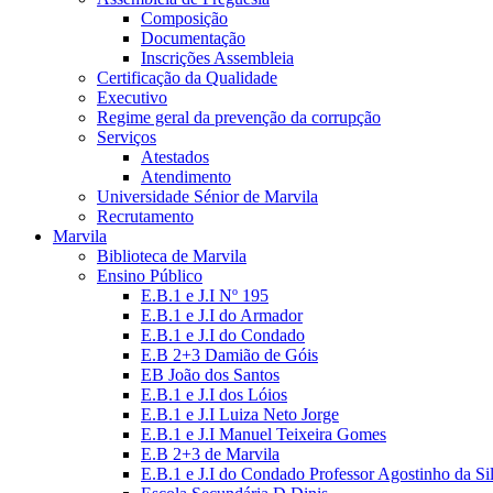
Composição
Documentação
Inscrições Assembleia
Certificação da Qualidade
Executivo
Regime geral da prevenção da corrupção
Serviços
Atestados
Atendimento
Universidade Sénior de Marvila
Recrutamento
Marvila
Biblioteca de Marvila
Ensino Público
E.B.1 e J.I Nº 195
E.B.1 e J.I do Armador
E.B.1 e J.I do Condado
E.B 2+3 Damião de Góis
EB João dos Santos
E.B.1 e J.I dos Lóios
E.B.1 e J.I Luiza Neto Jorge
E.B.1 e J.I Manuel Teixeira Gomes
E.B 2+3 de Marvila
E.B.1 e J.I do Condado Professor Agostinho da Si