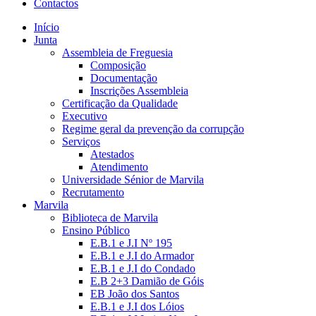
Contactos
Início
Junta
Assembleia de Freguesia
Composição
Documentação
Inscrições Assembleia
Certificação da Qualidade
Executivo
Regime geral da prevenção da corrupção
Serviços
Atestados
Atendimento
Universidade Sénior de Marvila
Recrutamento
Marvila
Biblioteca de Marvila
Ensino Público
E.B.1 e J.I Nº 195
E.B.1 e J.I do Armador
E.B.1 e J.I do Condado
E.B 2+3 Damião de Góis
EB João dos Santos
E.B.1 e J.I dos Lóios