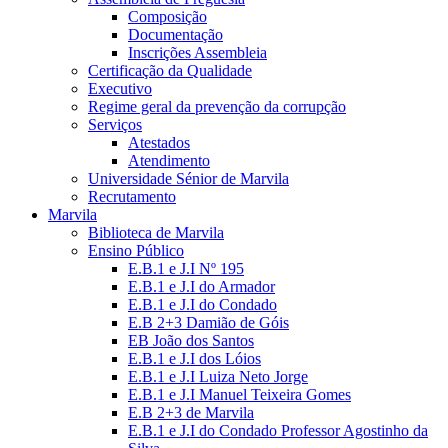
Composição
Documentação
Inscrições Assembleia
Certificação da Qualidade
Executivo
Regime geral da prevenção da corrupção
Serviços
Atestados
Atendimento
Universidade Sénior de Marvila
Recrutamento
Marvila
Biblioteca de Marvila
Ensino Público
E.B.1 e J.I Nº 195
E.B.1 e J.I do Armador
E.B.1 e J.I do Condado
E.B 2+3 Damião de Góis
EB João dos Santos
E.B.1 e J.I dos Lóios
E.B.1 e J.I Luiza Neto Jorge
E.B.1 e J.I Manuel Teixeira Gomes
E.B 2+3 de Marvila
E.B.1 e J.I do Condado Professor Agostinho da