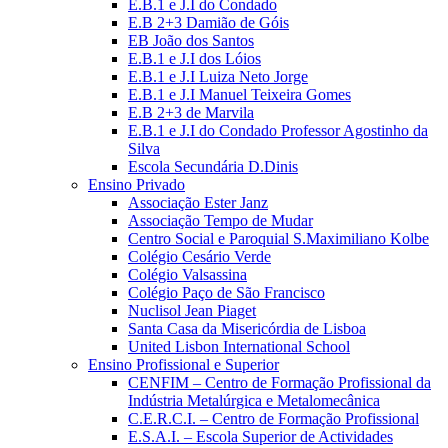
E.B.1 e J.I do Condado
E.B 2+3 Damião de Góis
EB João dos Santos
E.B.1 e J.I dos Lóios
E.B.1 e J.I Luiza Neto Jorge
E.B.1 e J.I Manuel Teixeira Gomes
E.B 2+3 de Marvila
E.B.1 e J.I do Condado Professor Agostinho da
Silva
Escola Secundária D.Dinis
Ensino Privado
Associação Ester Janz
Associação Tempo de Mudar
Centro Social e Paroquial S.Maximiliano Kolbe
Colégio Cesário Verde
Colégio Valsassina
Colégio Paço de São Francisco
Nuclisol Jean Piaget
Santa Casa da Misericórdia de Lisboa
United Lisbon International School
Ensino Profissional e Superior
CENFIM – Centro de Formação Profissional da
Indústria Metalúrgica e Metalomecânica
C.E.R.C.I. – Centro de Formação Profissional
E.S.A.I. – Escola Superior de Actividades