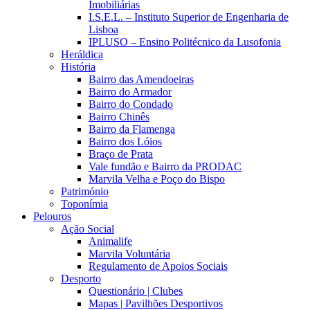
Imobiliárias
I.S.E.L. – Instituto Superior de Engenharia de
Lisboa
IPLUSO – Ensino Politécnico da Lusofonia
Heráldica
História
Bairro das Amendoeiras
Bairro do Armador
Bairro do Condado
Bairro Chinês
Bairro da Flamenga
Bairro dos Lóios
Braço de Prata
Vale fundão e Bairro da PRODAC
Marvila Velha e Poço do Bispo
Património
Toponímia
Pelouros
Ação Social
Animalife
Marvila Voluntária
Regulamento de Apoios Sociais
Desporto
Questionário | Clubes
Mapas | Pavilhões Desportivos