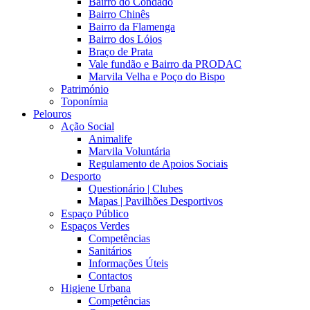
Bairro do Condado
Bairro Chinês
Bairro da Flamenga
Bairro dos Lóios
Braço de Prata
Vale fundão e Bairro da PRODAC
Marvila Velha e Poço do Bispo
Património
Toponímia
Pelouros
Ação Social
Animalife
Marvila Voluntária
Regulamento de Apoios Sociais
Desporto
Questionário | Clubes
Mapas | Pavilhões Desportivos
Espaço Público
Espaços Verdes
Competências
Sanitários
Informações Úteis
Contactos
Higiene Urbana
Competências