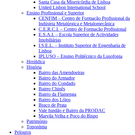
Santa Casa da Misericórdia de Lisboa
United Lisbon International School
Ensino Profissional e Superior
CENFIM – Centro de Formação Profissional da
Indústria Metalúrgica e Metalomecânica
C.E.R.C.I. – Centro de Formação Profissional
E.S.A.I. – Escola Superior de Actividades
Imobiliárias
I.S.E.L. – Instituto Superior de Engenharia de
Lisboa
IPLUSO – Ensino Politécnico da Lusofonia
Heráldica
História
Bairro das Amendoeiras
Bairro do Armador
Bairro do Condado
Bairro Chinês
Bairro da Flamenga
Bairro dos Lóios
Braço de Prata
Vale fundão e Bairro da PRODAC
Marvila Velha e Poço do Bispo
Património
Toponímia
Pelouros