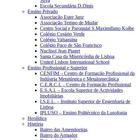
Silva
Escola Secundária D.Dinis
Ensino Privado
Associação Ester Janz
Associação Tempo de Mudar
Centro Social e Paroquial S.Maximiliano Kolbe
Colégio Cesário Verde
Colégio Valsassina
Colégio Paço de São Francisco
Nuclisol Jean Piaget
Santa Casa da Misericórdia de Lisboa
United Lisbon International School
Ensino Profissional e Superior
CENFIM – Centro de Formação Profissional da
Indústria Metalúrgica e Metalomecânica
C.E.R.C.I. – Centro de Formação Profissional
E.S.A.I. – Escola Superior de Actividades
Imobiliárias
I.S.E.L. – Instituto Superior de Engenharia de
Lisboa
IPLUSO – Ensino Politécnico da Lusofonia
Heráldica
História
Bairro das Amendoeiras
Bairro do Armador