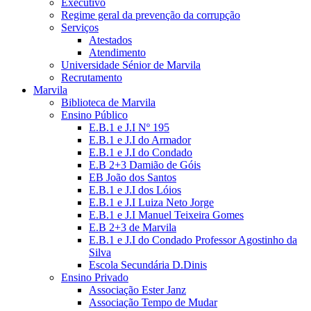
Executivo
Regime geral da prevenção da corrupção
Serviços
Atestados
Atendimento
Universidade Sénior de Marvila
Recrutamento
Marvila
Biblioteca de Marvila
Ensino Público
E.B.1 e J.I Nº 195
E.B.1 e J.I do Armador
E.B.1 e J.I do Condado
E.B 2+3 Damião de Góis
EB João dos Santos
E.B.1 e J.I dos Lóios
E.B.1 e J.I Luiza Neto Jorge
E.B.1 e J.I Manuel Teixeira Gomes
E.B 2+3 de Marvila
E.B.1 e J.I do Condado Professor Agostinho da
Silva
Escola Secundária D.Dinis
Ensino Privado
Associação Ester Janz
Associação Tempo de Mudar