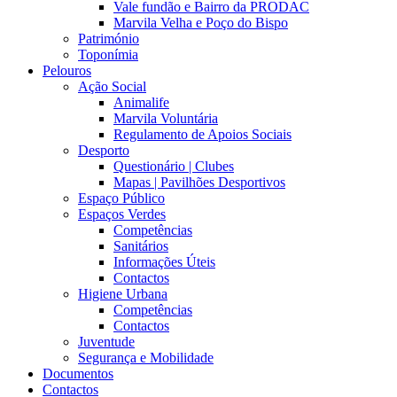
Vale fundão e Bairro da PRODAC
Marvila Velha e Poço do Bispo
Património
Toponímia
Pelouros
Ação Social
Animalife
Marvila Voluntária
Regulamento de Apoios Sociais
Desporto
Questionário | Clubes
Mapas | Pavilhões Desportivos
Espaço Público
Espaços Verdes
Competências
Sanitários
Informações Úteis
Contactos
Higiene Urbana
Competências
Contactos
Juventude
Segurança e Mobilidade
Documentos
Contactos