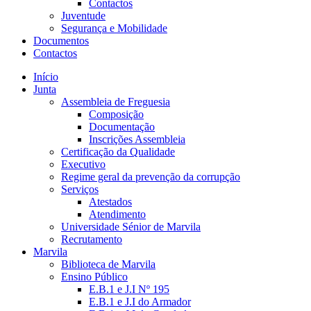
Contactos
Juventude
Segurança e Mobilidade
Documentos
Contactos
Início
Junta
Assembleia de Freguesia
Composição
Documentação
Inscrições Assembleia
Certificação da Qualidade
Executivo
Regime geral da prevenção da corrupção
Serviços
Atestados
Atendimento
Universidade Sénior de Marvila
Recrutamento
Marvila
Biblioteca de Marvila
Ensino Público
E.B.1 e J.I Nº 195
E.B.1 e J.I do Armador