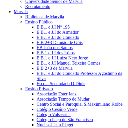
Universidade Sénior de Marvila
Recrutamento
Marvila
Biblioteca de Marvila
Ensino Público
E.B.1 e J.I Nº 195
E.B.1 e J.I do Armador
E.B.1 e J.I do Condado
E.B 2+3 Damião de Góis
EB João dos Santos
E.B.1 e J.I dos Lóios
E.B.1 e J.I Luiza Neto Jorge
E.B.1 e J.I Manuel Teixeira Gomes
E.B 2+3 de Marvila
E.B.1 e J.I do Condado Professor Agostinho da
Silva
Escola Secundária D.Dinis
Ensino Privado
Associação Ester Janz
Associação Tempo de Mudar
Centro Social e Paroquial S.Maximiliano Kolbe
Colégio Cesário Verde
Colégio Valsassina
Colégio Paço de São Francisco
Nuclisol Jean Piaget