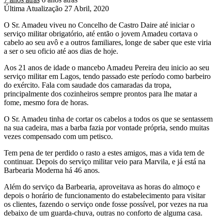
Última Atualização 27 Abril, 2020
O Sr. Amadeu viveu no Concelho de Castro Daire até iniciar o
serviço militar obrigatório, até então o jovem Amadeu cortava o
cabelo ao seu avô e a outros familiares, longe de saber que este viria
a ser o seu oficio até aos dias de hoje.
Aos 21 anos de idade o mancebo Amadeu Pereira deu inicio ao seu
serviço militar em Lagos, tendo passado este período como barbeiro
do exército. Fala com saudade dos camaradas da tropa,
principalmente dos cozinheiros sempre prontos para lhe matar a
fome, mesmo fora de horas.
O Sr. Amadeu tinha de cortar os cabelos a todos os que se sentassem
na sua cadeira, mas a barba fazia por vontade própria, sendo muitas
vezes compensado com um petisco.
Tem pena de ter perdido o rasto a estes amigos, mas a vida tem de
continuar. Depois do serviço militar veio para Marvila, e já está na
Barbearia Moderna há 46 anos.
Além do serviço da Barbearia, aproveitava as horas do almoço e
depois o horário de funcionamento do estabelecimento para visitar
os clientes, fazendo o serviço onde fosse possível, por vezes na rua
debaixo de um guarda-chuva, outras no conforto de alguma casa.