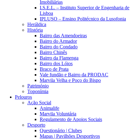
Imobiliárias
I.S.E.L. – Instituto Superior de Engenharia de
Lisboa
IPLUSO – Ensino Politécnico da Lusofonia
Heráldica
História
Bairro das Amendoeiras
Bairro do Armador
Bairro do Condado
Bairro Chinês
Bairro da Flamenga
Bairro dos Lóios
Braço de Prata
Vale fundão e Bairro da PRODAC
Marvila Velha e Poço do Bispo
Património
Toponímia
Pelouros
Ação Social
Animalife
Marvila Voluntária
Regulamento de Apoios Sociais
Desporto
Questionário | Clubes
Mapas | Pavilhões Desportivos