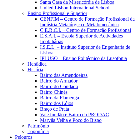
Santa Casa da Misericórdia de Lisboa
United Lisbon International School
Ensino Profissional e Superior
CENFIM – Centro de Formação Profissional da
Indústria Metalúrgica e Metalomecânica
C.E.R.C.I. – Centro de Formação Profissional
E.S.A.I. – Escola Superior de Actividades
Imobiliárias
I.S.E.L. – Instituto Superior de Engenharia de
Lisboa
IPLUSO – Ensino Politécnico da Lusofonia
Heráldica
História
Bairro das Amendoeiras
Bairro do Armador
Bairro do Condado
Bairro Chinês
Bairro da Flamenga
Bairro dos Lóios
Braço de Prata
Vale fundão e Bairro da PRODAC
Marvila Velha e Poço do Bispo
Património
Toponímia
Pelouros