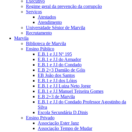
Executivo
Regime geral da prevenção da corrupção
Serviços
Atestados
Atendimento
Universidade Sénior de Marvila
Recrutamento
Marvila
Biblioteca de Marvila
Ensino Público
E.B.1 e J.I Nº 195
E.B.1 e J.I do Armador
E.B.1 e J.I do Condado
E.B 2+3 Damião de Góis
EB João dos Santos
E.B.1 e J.I dos Lóios
E.B.1 e J.I Luiza Neto Jorge
E.B.1 e J.I Manuel Teixeira Gomes
E.B 2+3 de Marvila
E.B.1 e J.I do Condado Professor Agostinho da
Silva
Escola Secundária D.Dinis
Ensino Privado
Associação Ester Janz
Associação Tempo de Mudar