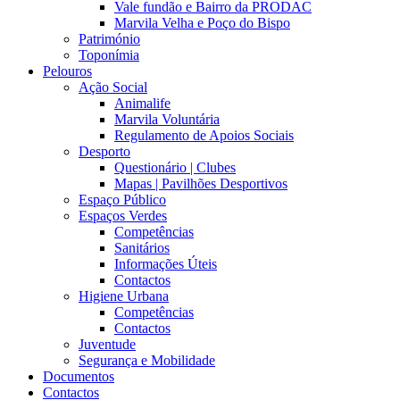
Vale fundão e Bairro da PRODAC
Marvila Velha e Poço do Bispo
Património
Toponímia
Pelouros
Ação Social
Animalife
Marvila Voluntária
Regulamento de Apoios Sociais
Desporto
Questionário | Clubes
Mapas | Pavilhões Desportivos
Espaço Público
Espaços Verdes
Competências
Sanitários
Informações Úteis
Contactos
Higiene Urbana
Competências
Contactos
Juventude
Segurança e Mobilidade
Documentos
Contactos