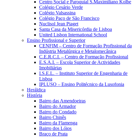
Centro Social e Paroquial S.Maximiliano Kolbe
Colégio Cesário Verde
Colégio Valsassina
Colégio Paço de São Francisco
Nuclisol Jean Piaget
Santa Casa da Misericórdia de Lisboa
United Lisbon International School
Ensino Profissional e Superior
CENFIM – Centro de Formação Profissional da
Indústria Metalúrgica e Metalomecânica
C.E.R.C.I. – Centro de Formação Profissional
E.S.A.I. – Escola Superior de Actividades
Imobiliárias
I.S.E.L. – Instituto Superior de Engenharia de
Lisboa
IPLUSO – Ensino Politécnico da Lusofonia
Heráldica
História
Bairro das Amendoeiras
Bairro do Armador
Bairro do Condado
Bairro Chinês
Bairro da Flamenga
Bairro dos Lóios
Braço de Prata