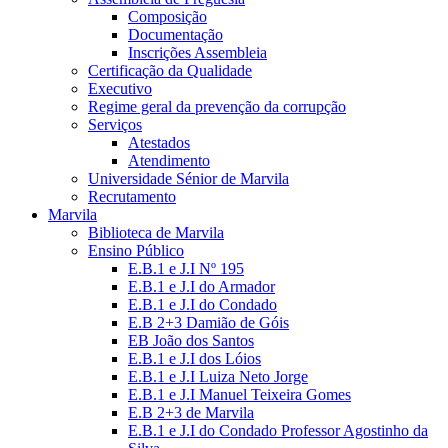
Composição
Documentação
Inscrições Assembleia
Certificação da Qualidade
Executivo
Regime geral da prevenção da corrupção
Serviços
Atestados
Atendimento
Universidade Sénior de Marvila
Recrutamento
Marvila
Biblioteca de Marvila
Ensino Público
E.B.1 e J.I Nº 195
E.B.1 e J.I do Armador
E.B.1 e J.I do Condado
E.B 2+3 Damião de Góis
EB João dos Santos
E.B.1 e J.I dos Lóios
E.B.1 e J.I Luiza Neto Jorge
E.B.1 e J.I Manuel Teixeira Gomes
E.B 2+3 de Marvila
E.B.1 e J.I do Condado Professor Agostinho da