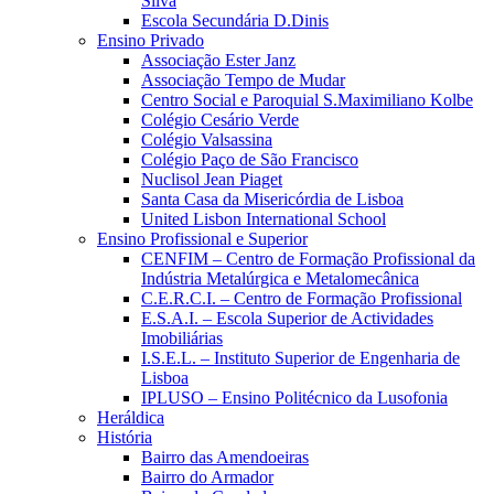
Silva
Escola Secundária D.Dinis
Ensino Privado
Associação Ester Janz
Associação Tempo de Mudar
Centro Social e Paroquial S.Maximiliano Kolbe
Colégio Cesário Verde
Colégio Valsassina
Colégio Paço de São Francisco
Nuclisol Jean Piaget
Santa Casa da Misericórdia de Lisboa
United Lisbon International School
Ensino Profissional e Superior
CENFIM – Centro de Formação Profissional da
Indústria Metalúrgica e Metalomecânica
C.E.R.C.I. – Centro de Formação Profissional
E.S.A.I. – Escola Superior de Actividades
Imobiliárias
I.S.E.L. – Instituto Superior de Engenharia de
Lisboa
IPLUSO – Ensino Politécnico da Lusofonia
Heráldica
História
Bairro das Amendoeiras
Bairro do Armador