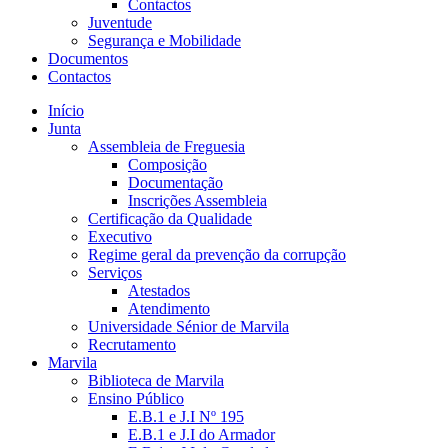
Contactos
Juventude
Segurança e Mobilidade
Documentos
Contactos
Início
Junta
Assembleia de Freguesia
Composição
Documentação
Inscrições Assembleia
Certificação da Qualidade
Executivo
Regime geral da prevenção da corrupção
Serviços
Atestados
Atendimento
Universidade Sénior de Marvila
Recrutamento
Marvila
Biblioteca de Marvila
Ensino Público
E.B.1 e J.I Nº 195
E.B.1 e J.I do Armador