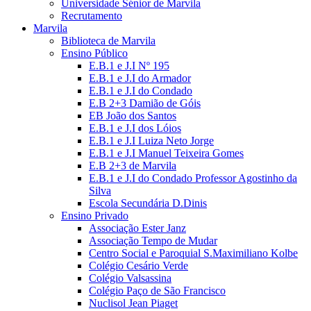
Universidade Sénior de Marvila
Recrutamento
Marvila
Biblioteca de Marvila
Ensino Público
E.B.1 e J.I Nº 195
E.B.1 e J.I do Armador
E.B.1 e J.I do Condado
E.B 2+3 Damião de Góis
EB João dos Santos
E.B.1 e J.I dos Lóios
E.B.1 e J.I Luiza Neto Jorge
E.B.1 e J.I Manuel Teixeira Gomes
E.B 2+3 de Marvila
E.B.1 e J.I do Condado Professor Agostinho da
Silva
Escola Secundária D.Dinis
Ensino Privado
Associação Ester Janz
Associação Tempo de Mudar
Centro Social e Paroquial S.Maximiliano Kolbe
Colégio Cesário Verde
Colégio Valsassina
Colégio Paço de São Francisco
Nuclisol Jean Piaget