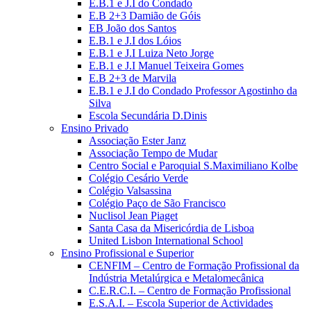
E.B.1 e J.I do Condado
E.B 2+3 Damião de Góis
EB João dos Santos
E.B.1 e J.I dos Lóios
E.B.1 e J.I Luiza Neto Jorge
E.B.1 e J.I Manuel Teixeira Gomes
E.B 2+3 de Marvila
E.B.1 e J.I do Condado Professor Agostinho da
Silva
Escola Secundária D.Dinis
Ensino Privado
Associação Ester Janz
Associação Tempo de Mudar
Centro Social e Paroquial S.Maximiliano Kolbe
Colégio Cesário Verde
Colégio Valsassina
Colégio Paço de São Francisco
Nuclisol Jean Piaget
Santa Casa da Misericórdia de Lisboa
United Lisbon International School
Ensino Profissional e Superior
CENFIM – Centro de Formação Profissional da
Indústria Metalúrgica e Metalomecânica
C.E.R.C.I. – Centro de Formação Profissional
E.S.A.I. – Escola Superior de Actividades