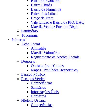
Bairro do Condado
Bairro Chinês
Bairro da Flamenga
Bairro dos Lóios
Braço de Prata
Vale fundão e Bairro da PRODAC
Marvila Velha e Poço do Bispo
Património
Toponímia
Pelouros
Ação Social
Animalife
Marvila Voluntária
Regulamento de Apoios Sociais
Desporto
Questionário | Clubes
Mapas | Pavilhões Desportivos
Espaço Público
Espaços Verdes
Competências
Sanitários
Informações Úteis
Contactos
Higiene Urbana
Competências