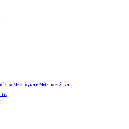
lva
dústria Metalúrgica e Metalomecânica
rias
boa