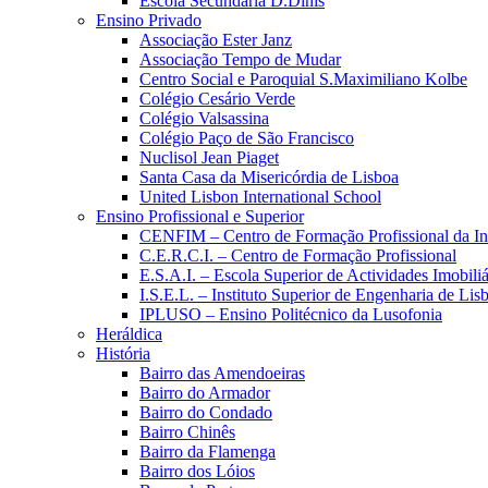
Escola Secundária D.Dinis
Ensino Privado
Associação Ester Janz
Associação Tempo de Mudar
Centro Social e Paroquial S.Maximiliano Kolbe
Colégio Cesário Verde
Colégio Valsassina
Colégio Paço de São Francisco
Nuclisol Jean Piaget
Santa Casa da Misericórdia de Lisboa
United Lisbon International School
Ensino Profissional e Superior
CENFIM – Centro de Formação Profissional da In
C.E.R.C.I. – Centro de Formação Profissional
E.S.A.I. – Escola Superior de Actividades Imobiliá
I.S.E.L. – Instituto Superior de Engenharia de Lis
IPLUSO – Ensino Politécnico da Lusofonia
Heráldica
História
Bairro das Amendoeiras
Bairro do Armador
Bairro do Condado
Bairro Chinês
Bairro da Flamenga
Bairro dos Lóios