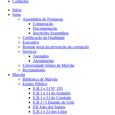
Contactos
Início
Junta
Assembleia de Freguesia
Composição
Documentação
Inscrições Assembleia
Certificação da Qualidade
Executivo
Regime geral da prevenção da corrupção
Serviços
Atestados
Atendimento
Universidade Sénior de Marvila
Recrutamento
Marvila
Biblioteca de Marvila
Ensino Público
E.B.1 e J.I Nº 195
E.B.1 e J.I do Armador
E.B.1 e J.I do Condado
E.B 2+3 Damião de Góis
EB João dos Santos
E.B.1 e J.I dos Lóios