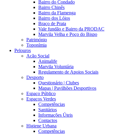
Bairro do Condado
Bairro Chinês
Bairro da Flamenga
Bairro dos Lóios
Braço de Prata
Vale fundão e Bairro da PRODAC
Marvila Velha e Poço do Bispo
Património
Toponímia
Pelouros
Ação Social
Animalife
Marvila Voluntária
Regulamento de Apoios Sociais
Desporto
Questionário | Clubes
Mapas | Pavilhões Desportivos
Espaço Público
Espaços Verdes
Competências
Sanitários
Informações Úteis
Contactos
Higiene Urbana
Competências