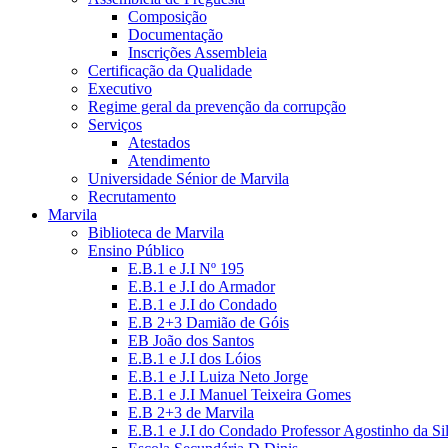
Composição
Documentação
Inscrições Assembleia
Certificação da Qualidade
Executivo
Regime geral da prevenção da corrupção
Serviços
Atestados
Atendimento
Universidade Sénior de Marvila
Recrutamento
Marvila
Biblioteca de Marvila
Ensino Público
E.B.1 e J.I Nº 195
E.B.1 e J.I do Armador
E.B.1 e J.I do Condado
E.B 2+3 Damião de Góis
EB João dos Santos
E.B.1 e J.I dos Lóios
E.B.1 e J.I Luiza Neto Jorge
E.B.1 e J.I Manuel Teixeira Gomes
E.B 2+3 de Marvila
E.B.1 e J.I do Condado Professor Agostinho da Si