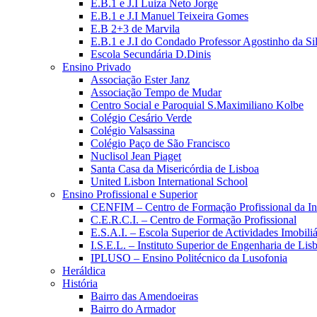
E.B.1 e J.I Luiza Neto Jorge
E.B.1 e J.I Manuel Teixeira Gomes
E.B 2+3 de Marvila
E.B.1 e J.I do Condado Professor Agostinho da Si
Escola Secundária D.Dinis
Ensino Privado
Associação Ester Janz
Associação Tempo de Mudar
Centro Social e Paroquial S.Maximiliano Kolbe
Colégio Cesário Verde
Colégio Valsassina
Colégio Paço de São Francisco
Nuclisol Jean Piaget
Santa Casa da Misericórdia de Lisboa
United Lisbon International School
Ensino Profissional e Superior
CENFIM – Centro de Formação Profissional da In
C.E.R.C.I. – Centro de Formação Profissional
E.S.A.I. – Escola Superior de Actividades Imobiliá
I.S.E.L. – Instituto Superior de Engenharia de Lis
IPLUSO – Ensino Politécnico da Lusofonia
Heráldica
História
Bairro das Amendoeiras
Bairro do Armador