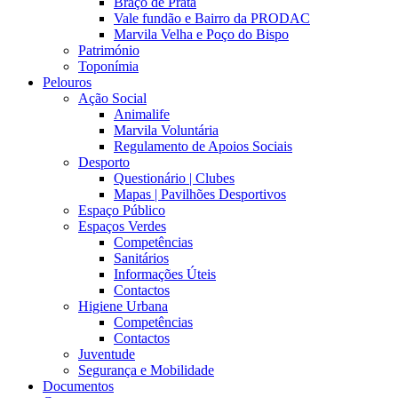
Braço de Prata
Vale fundão e Bairro da PRODAC
Marvila Velha e Poço do Bispo
Património
Toponímia
Pelouros
Ação Social
Animalife
Marvila Voluntária
Regulamento de Apoios Sociais
Desporto
Questionário | Clubes
Mapas | Pavilhões Desportivos
Espaço Público
Espaços Verdes
Competências
Sanitários
Informações Úteis
Contactos
Higiene Urbana
Competências
Contactos
Juventude
Segurança e Mobilidade
Documentos