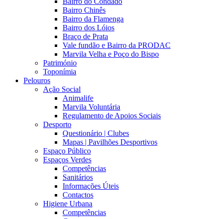
Bairro do Condado
Bairro Chinês
Bairro da Flamenga
Bairro dos Lóios
Braço de Prata
Vale fundão e Bairro da PRODAC
Marvila Velha e Poço do Bispo
Património
Toponímia
Pelouros
Ação Social
Animalife
Marvila Voluntária
Regulamento de Apoios Sociais
Desporto
Questionário | Clubes
Mapas | Pavilhões Desportivos
Espaço Público
Espaços Verdes
Competências
Sanitários
Informações Úteis
Contactos
Higiene Urbana
Competências