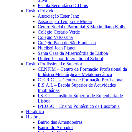
Silva
Escola Secundária D.Dinis
Ensino Privado
Associação Ester Janz
Associação Tempo de Mudar
Centro Social e Paroquial S.Maximiliano Kolbe
Colégio Cesário Verde
Colégio Valsassina
Colégio Paço de São Francisco
Nuclisol Jean Piaget
Santa Casa da Misericórdia de Lisboa
United Lisbon International School
Ensino Profissional e Superior
CENFIM – Centro de Formação Profissional da
Indústria Metalúrgica e Metalomecânica
C.E.R.C.I. – Centro de Formação Profissional
E.S.A.I. – Escola Superior de Actividades
Imobiliárias
I.S.E.L. – Instituto Superior de Engenharia de
Lisboa
IPLUSO – Ensino Politécnico da Lusofonia
Heráldica
História
Bairro das Amendoeiras
Bairro do Armador