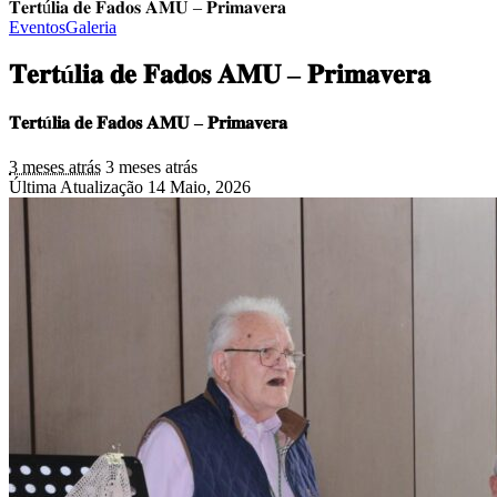
𝐓𝐞𝐫𝐭ú𝐥𝐢𝐚 𝐝𝐞 𝐅𝐚𝐝𝐨𝐬 𝐀𝐌𝐔 – 𝐏𝐫𝐢𝐦𝐚𝐯𝐞𝐫𝐚
Eventos
Galeria
𝐓𝐞𝐫𝐭ú𝐥𝐢𝐚 𝐝𝐞 𝐅𝐚𝐝𝐨𝐬 𝐀𝐌𝐔 – 𝐏𝐫𝐢𝐦𝐚𝐯𝐞𝐫𝐚
𝐓𝐞𝐫𝐭ú𝐥𝐢𝐚 𝐝𝐞 𝐅𝐚𝐝𝐨𝐬 𝐀𝐌𝐔 – 𝐏𝐫𝐢𝐦𝐚𝐯𝐞𝐫𝐚
3 meses atrás
3 meses atrás
Última Atualização 14 Maio, 2026