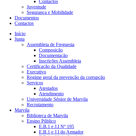
Contactos
Juventude
Segurança e Mobilidade
Documentos
Contactos
Início
Junta
Assembleia de Freguesia
Composição
Documentação
Inscrições Assembleia
Certificação da Qualidade
Executivo
Regime geral da prevenção da corrupção
Serviços
Atestados
Atendimento
Universidade Sénior de Marvila
Recrutamento
Marvila
Biblioteca de Marvila
Ensino Público
E.B.1 e J.I Nº 195
E.B.1 e J.I do Armador