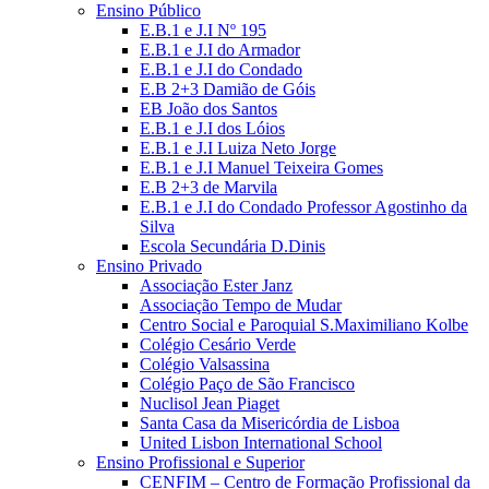
Ensino Público
E.B.1 e J.I Nº 195
E.B.1 e J.I do Armador
E.B.1 e J.I do Condado
E.B 2+3 Damião de Góis
EB João dos Santos
E.B.1 e J.I dos Lóios
E.B.1 e J.I Luiza Neto Jorge
E.B.1 e J.I Manuel Teixeira Gomes
E.B 2+3 de Marvila
E.B.1 e J.I do Condado Professor Agostinho da
Silva
Escola Secundária D.Dinis
Ensino Privado
Associação Ester Janz
Associação Tempo de Mudar
Centro Social e Paroquial S.Maximiliano Kolbe
Colégio Cesário Verde
Colégio Valsassina
Colégio Paço de São Francisco
Nuclisol Jean Piaget
Santa Casa da Misericórdia de Lisboa
United Lisbon International School
Ensino Profissional e Superior
CENFIM – Centro de Formação Profissional da