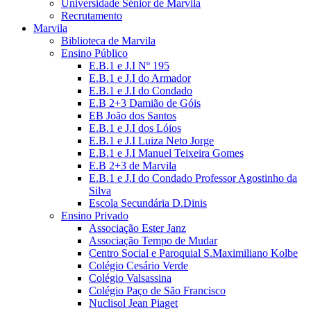
Universidade Sénior de Marvila
Recrutamento
Marvila
Biblioteca de Marvila
Ensino Público
E.B.1 e J.I Nº 195
E.B.1 e J.I do Armador
E.B.1 e J.I do Condado
E.B 2+3 Damião de Góis
EB João dos Santos
E.B.1 e J.I dos Lóios
E.B.1 e J.I Luiza Neto Jorge
E.B.1 e J.I Manuel Teixeira Gomes
E.B 2+3 de Marvila
E.B.1 e J.I do Condado Professor Agostinho da
Silva
Escola Secundária D.Dinis
Ensino Privado
Associação Ester Janz
Associação Tempo de Mudar
Centro Social e Paroquial S.Maximiliano Kolbe
Colégio Cesário Verde
Colégio Valsassina
Colégio Paço de São Francisco
Nuclisol Jean Piaget