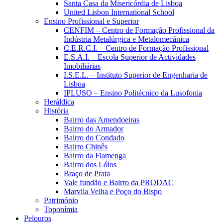
Santa Casa da Misericórdia de Lisboa
United Lisbon International School
Ensino Profissional e Superior
CENFIM – Centro de Formação Profissional da
Indústria Metalúrgica e Metalomecânica
C.E.R.C.I. – Centro de Formação Profissional
E.S.A.I. – Escola Superior de Actividades
Imobiliárias
I.S.E.L. – Instituto Superior de Engenharia de
Lisboa
IPLUSO – Ensino Politécnico da Lusofonia
Heráldica
História
Bairro das Amendoeiras
Bairro do Armador
Bairro do Condado
Bairro Chinês
Bairro da Flamenga
Bairro dos Lóios
Braço de Prata
Vale fundão e Bairro da PRODAC
Marvila Velha e Poço do Bispo
Património
Toponímia
Pelouros