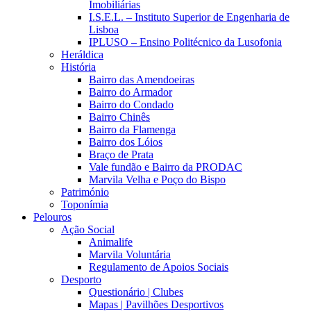
Imobiliárias
I.S.E.L. – Instituto Superior de Engenharia de
Lisboa
IPLUSO – Ensino Politécnico da Lusofonia
Heráldica
História
Bairro das Amendoeiras
Bairro do Armador
Bairro do Condado
Bairro Chinês
Bairro da Flamenga
Bairro dos Lóios
Braço de Prata
Vale fundão e Bairro da PRODAC
Marvila Velha e Poço do Bispo
Património
Toponímia
Pelouros
Ação Social
Animalife
Marvila Voluntária
Regulamento de Apoios Sociais
Desporto
Questionário | Clubes
Mapas | Pavilhões Desportivos