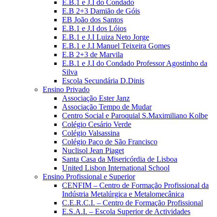
E.B.1 e J.I do Condado
E.B 2+3 Damião de Góis
EB João dos Santos
E.B.1 e J.I dos Lóios
E.B.1 e J.I Luiza Neto Jorge
E.B.1 e J.I Manuel Teixeira Gomes
E.B 2+3 de Marvila
E.B.1 e J.I do Condado Professor Agostinho da
Silva
Escola Secundária D.Dinis
Ensino Privado
Associação Ester Janz
Associação Tempo de Mudar
Centro Social e Paroquial S.Maximiliano Kolbe
Colégio Cesário Verde
Colégio Valsassina
Colégio Paço de São Francisco
Nuclisol Jean Piaget
Santa Casa da Misericórdia de Lisboa
United Lisbon International School
Ensino Profissional e Superior
CENFIM – Centro de Formação Profissional da
Indústria Metalúrgica e Metalomecânica
C.E.R.C.I. – Centro de Formação Profissional
E.S.A.I. – Escola Superior de Actividades