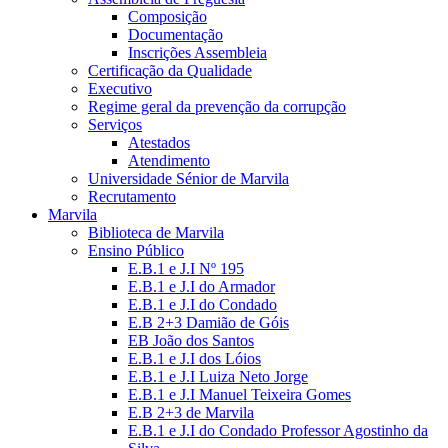
Composição
Documentação
Inscrições Assembleia
Certificação da Qualidade
Executivo
Regime geral da prevenção da corrupção
Serviços
Atestados
Atendimento
Universidade Sénior de Marvila
Recrutamento
Marvila
Biblioteca de Marvila
Ensino Público
E.B.1 e J.I Nº 195
E.B.1 e J.I do Armador
E.B.1 e J.I do Condado
E.B 2+3 Damião de Góis
EB João dos Santos
E.B.1 e J.I dos Lóios
E.B.1 e J.I Luiza Neto Jorge
E.B.1 e J.I Manuel Teixeira Gomes
E.B 2+3 de Marvila
E.B.1 e J.I do Condado Professor Agostinho da