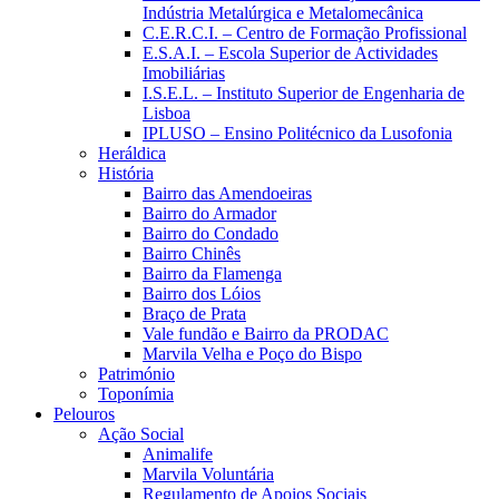
Indústria Metalúrgica e Metalomecânica
C.E.R.C.I. – Centro de Formação Profissional
E.S.A.I. – Escola Superior de Actividades
Imobiliárias
I.S.E.L. – Instituto Superior de Engenharia de
Lisboa
IPLUSO – Ensino Politécnico da Lusofonia
Heráldica
História
Bairro das Amendoeiras
Bairro do Armador
Bairro do Condado
Bairro Chinês
Bairro da Flamenga
Bairro dos Lóios
Braço de Prata
Vale fundão e Bairro da PRODAC
Marvila Velha e Poço do Bispo
Património
Toponímia
Pelouros
Ação Social
Animalife
Marvila Voluntária
Regulamento de Apoios Sociais