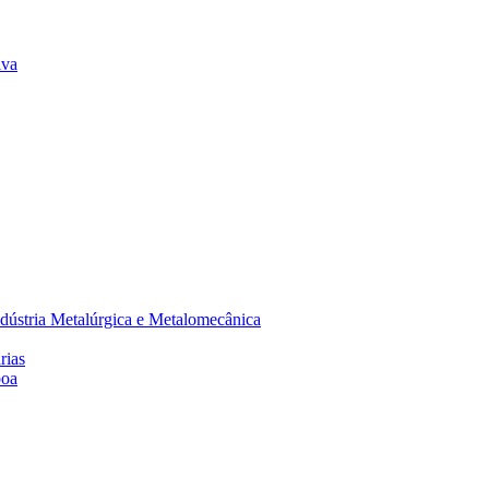
lva
dústria Metalúrgica e Metalomecânica
rias
boa