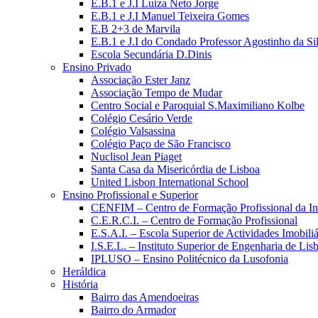
E.B.1 e J.I Luiza Neto Jorge
E.B.1 e J.I Manuel Teixeira Gomes
E.B 2+3 de Marvila
E.B.1 e J.I do Condado Professor Agostinho da Si
Escola Secundária D.Dinis
Ensino Privado
Associação Ester Janz
Associação Tempo de Mudar
Centro Social e Paroquial S.Maximiliano Kolbe
Colégio Cesário Verde
Colégio Valsassina
Colégio Paço de São Francisco
Nuclisol Jean Piaget
Santa Casa da Misericórdia de Lisboa
United Lisbon International School
Ensino Profissional e Superior
CENFIM – Centro de Formação Profissional da In
C.E.R.C.I. – Centro de Formação Profissional
E.S.A.I. – Escola Superior de Actividades Imobiliá
I.S.E.L. – Instituto Superior de Engenharia de Lis
IPLUSO – Ensino Politécnico da Lusofonia
Heráldica
História
Bairro das Amendoeiras
Bairro do Armador