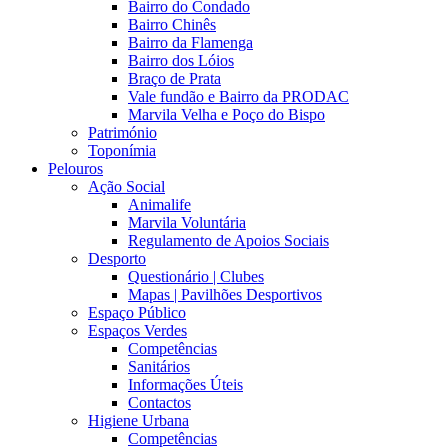
Bairro do Condado
Bairro Chinês
Bairro da Flamenga
Bairro dos Lóios
Braço de Prata
Vale fundão e Bairro da PRODAC
Marvila Velha e Poço do Bispo
Património
Toponímia
Pelouros
Ação Social
Animalife
Marvila Voluntária
Regulamento de Apoios Sociais
Desporto
Questionário | Clubes
Mapas | Pavilhões Desportivos
Espaço Público
Espaços Verdes
Competências
Sanitários
Informações Úteis
Contactos
Higiene Urbana
Competências