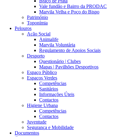
Braço de Prata
Vale fundão e Bairro da PRODAC
Marvila Velha e Poço do Bispo
Património
Toponímia
Pelouros
Ação Social
Animalife
Marvila Voluntária
Regulamento de Apoios Sociais
Desporto
Questionário | Clubes
Mapas | Pavilhões Desportivos
Espaço Público
Espaços Verdes
Competências
Sanitários
Informações Úteis
Contactos
Higiene Urbana
Competências
Contactos
Juventude
Segurança e Mobilidade
Documentos