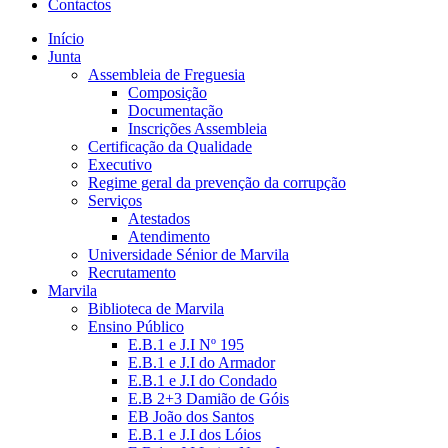
Contactos
Início
Junta
Assembleia de Freguesia
Composição
Documentação
Inscrições Assembleia
Certificação da Qualidade
Executivo
Regime geral da prevenção da corrupção
Serviços
Atestados
Atendimento
Universidade Sénior de Marvila
Recrutamento
Marvila
Biblioteca de Marvila
Ensino Público
E.B.1 e J.I Nº 195
E.B.1 e J.I do Armador
E.B.1 e J.I do Condado
E.B 2+3 Damião de Góis
EB João dos Santos
E.B.1 e J.I dos Lóios