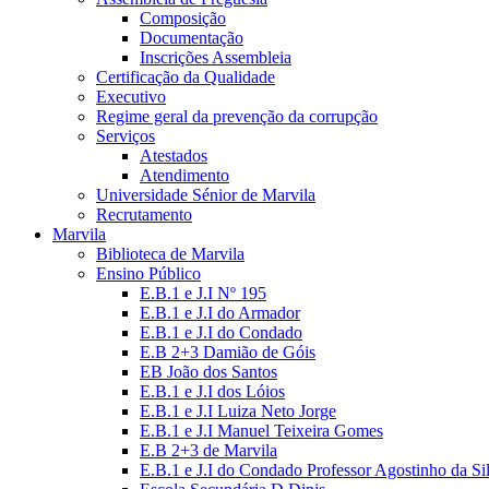
Composição
Documentação
Inscrições Assembleia
Certificação da Qualidade
Executivo
Regime geral da prevenção da corrupção
Serviços
Atestados
Atendimento
Universidade Sénior de Marvila
Recrutamento
Marvila
Biblioteca de Marvila
Ensino Público
E.B.1 e J.I Nº 195
E.B.1 e J.I do Armador
E.B.1 e J.I do Condado
E.B 2+3 Damião de Góis
EB João dos Santos
E.B.1 e J.I dos Lóios
E.B.1 e J.I Luiza Neto Jorge
E.B.1 e J.I Manuel Teixeira Gomes
E.B 2+3 de Marvila
E.B.1 e J.I do Condado Professor Agostinho da Si