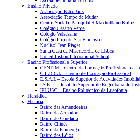
Escola Secundária D.Dinis
Ensino Privado
Associação Ester Janz
Associação Tempo de Mudar
Centro Social e Paroquial S.Maximiliano Kolbe
Colégio Cesário Verde
Colégio Valsassina
Colégio Paço de São Francisco
Nuclisol Jean Piaget
Santa Casa da Misericórdia de Lisboa
United Lisbon International School
Ensino Profissional e Superior
CENFIM – Centro de Formação Profissional da In
C.E.R.C.I. – Centro de Formação Profissional
E.S.A.I. – Escola Superior de Actividades Imobiliá
I.S.E.L. – Instituto Superior de Engenharia de Lis
IPLUSO – Ensino Politécnico da Lusofonia
Heráldica
História
Bairro das Amendoeiras
Bairro do Armador
Bairro do Condado
Bairro Chinês
Bairro da Flamenga
Bairro dos Lóios