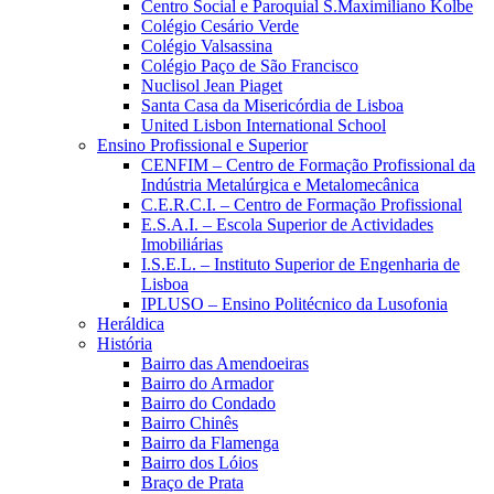
Centro Social e Paroquial S.Maximiliano Kolbe
Colégio Cesário Verde
Colégio Valsassina
Colégio Paço de São Francisco
Nuclisol Jean Piaget
Santa Casa da Misericórdia de Lisboa
United Lisbon International School
Ensino Profissional e Superior
CENFIM – Centro de Formação Profissional da
Indústria Metalúrgica e Metalomecânica
C.E.R.C.I. – Centro de Formação Profissional
E.S.A.I. – Escola Superior de Actividades
Imobiliárias
I.S.E.L. – Instituto Superior de Engenharia de
Lisboa
IPLUSO – Ensino Politécnico da Lusofonia
Heráldica
História
Bairro das Amendoeiras
Bairro do Armador
Bairro do Condado
Bairro Chinês
Bairro da Flamenga
Bairro dos Lóios
Braço de Prata