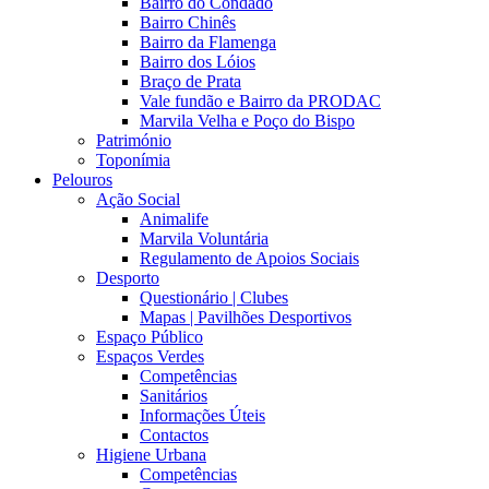
Bairro do Condado
Bairro Chinês
Bairro da Flamenga
Bairro dos Lóios
Braço de Prata
Vale fundão e Bairro da PRODAC
Marvila Velha e Poço do Bispo
Património
Toponímia
Pelouros
Ação Social
Animalife
Marvila Voluntária
Regulamento de Apoios Sociais
Desporto
Questionário | Clubes
Mapas | Pavilhões Desportivos
Espaço Público
Espaços Verdes
Competências
Sanitários
Informações Úteis
Contactos
Higiene Urbana
Competências