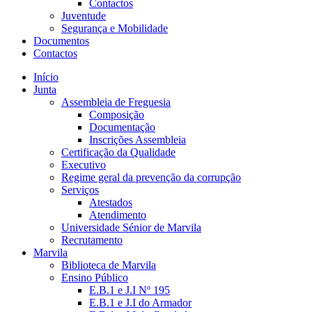
Contactos
Juventude
Segurança e Mobilidade
Documentos
Contactos
Início
Junta
Assembleia de Freguesia
Composição
Documentação
Inscrições Assembleia
Certificação da Qualidade
Executivo
Regime geral da prevenção da corrupção
Serviços
Atestados
Atendimento
Universidade Sénior de Marvila
Recrutamento
Marvila
Biblioteca de Marvila
Ensino Público
E.B.1 e J.I Nº 195
E.B.1 e J.I do Armador