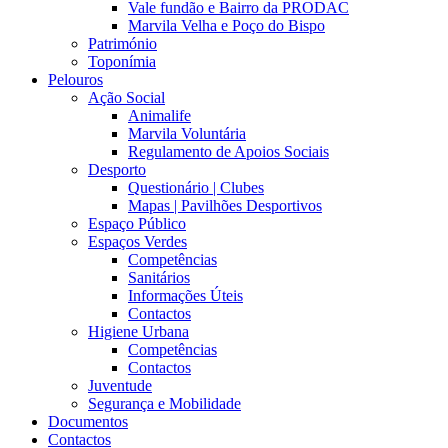
Vale fundão e Bairro da PRODAC
Marvila Velha e Poço do Bispo
Património
Toponímia
Pelouros
Ação Social
Animalife
Marvila Voluntária
Regulamento de Apoios Sociais
Desporto
Questionário | Clubes
Mapas | Pavilhões Desportivos
Espaço Público
Espaços Verdes
Competências
Sanitários
Informações Úteis
Contactos
Higiene Urbana
Competências
Contactos
Juventude
Segurança e Mobilidade
Documentos
Contactos