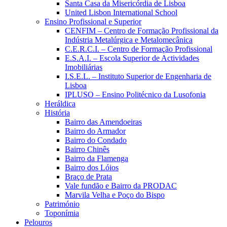
Santa Casa da Misericórdia de Lisboa
United Lisbon International School
Ensino Profissional e Superior
CENFIM – Centro de Formação Profissional da
Indústria Metalúrgica e Metalomecânica
C.E.R.C.I. – Centro de Formação Profissional
E.S.A.I. – Escola Superior de Actividades
Imobiliárias
I.S.E.L. – Instituto Superior de Engenharia de
Lisboa
IPLUSO – Ensino Politécnico da Lusofonia
Heráldica
História
Bairro das Amendoeiras
Bairro do Armador
Bairro do Condado
Bairro Chinês
Bairro da Flamenga
Bairro dos Lóios
Braço de Prata
Vale fundão e Bairro da PRODAC
Marvila Velha e Poço do Bispo
Património
Toponímia
Pelouros