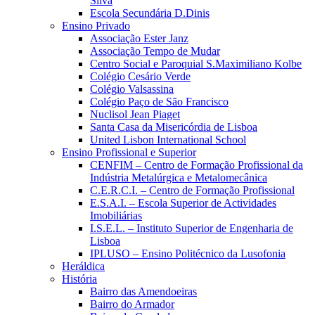
Silva
Escola Secundária D.Dinis
Ensino Privado
Associação Ester Janz
Associação Tempo de Mudar
Centro Social e Paroquial S.Maximiliano Kolbe
Colégio Cesário Verde
Colégio Valsassina
Colégio Paço de São Francisco
Nuclisol Jean Piaget
Santa Casa da Misericórdia de Lisboa
United Lisbon International School
Ensino Profissional e Superior
CENFIM – Centro de Formação Profissional da
Indústria Metalúrgica e Metalomecânica
C.E.R.C.I. – Centro de Formação Profissional
E.S.A.I. – Escola Superior de Actividades
Imobiliárias
I.S.E.L. – Instituto Superior de Engenharia de
Lisboa
IPLUSO – Ensino Politécnico da Lusofonia
Heráldica
História
Bairro das Amendoeiras
Bairro do Armador