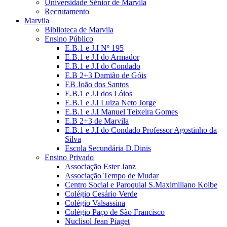
Universidade Sénior de Marvila
Recrutamento
Marvila
Biblioteca de Marvila
Ensino Público
E.B.1 e J.I Nº 195
E.B.1 e J.I do Armador
E.B.1 e J.I do Condado
E.B 2+3 Damião de Góis
EB João dos Santos
E.B.1 e J.I dos Lóios
E.B.1 e J.I Luiza Neto Jorge
E.B.1 e J.I Manuel Teixeira Gomes
E.B 2+3 de Marvila
E.B.1 e J.I do Condado Professor Agostinho da
Silva
Escola Secundária D.Dinis
Ensino Privado
Associação Ester Janz
Associação Tempo de Mudar
Centro Social e Paroquial S.Maximiliano Kolbe
Colégio Cesário Verde
Colégio Valsassina
Colégio Paço de São Francisco
Nuclisol Jean Piaget