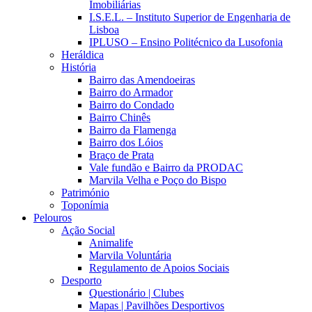
Imobiliárias
I.S.E.L. – Instituto Superior de Engenharia de
Lisboa
IPLUSO – Ensino Politécnico da Lusofonia
Heráldica
História
Bairro das Amendoeiras
Bairro do Armador
Bairro do Condado
Bairro Chinês
Bairro da Flamenga
Bairro dos Lóios
Braço de Prata
Vale fundão e Bairro da PRODAC
Marvila Velha e Poço do Bispo
Património
Toponímia
Pelouros
Ação Social
Animalife
Marvila Voluntária
Regulamento de Apoios Sociais
Desporto
Questionário | Clubes
Mapas | Pavilhões Desportivos