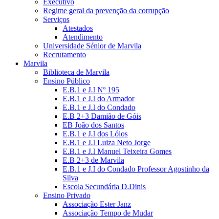
Executivo
Regime geral da prevenção da corrupção
Serviços
Atestados
Atendimento
Universidade Sénior de Marvila
Recrutamento
Marvila
Biblioteca de Marvila
Ensino Público
E.B.1 e J.I Nº 195
E.B.1 e J.I do Armador
E.B.1 e J.I do Condado
E.B 2+3 Damião de Góis
EB João dos Santos
E.B.1 e J.I dos Lóios
E.B.1 e J.I Luiza Neto Jorge
E.B.1 e J.I Manuel Teixeira Gomes
E.B 2+3 de Marvila
E.B.1 e J.I do Condado Professor Agostinho da
Silva
Escola Secundária D.Dinis
Ensino Privado
Associação Ester Janz
Associação Tempo de Mudar