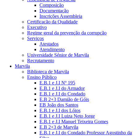
Composição
Documentação
Inscrições Assembleia
Certificação da Qualidade
Executivo
Regime geral da prevenção da corrupção
Serviços
Atestados
Atendimento
Universidade Sénior de Marvila
Recrutamento
Marvila
Biblioteca de Marvila
Ensino Público
E.B.1 e J.I Nº 195
E.B.1 e J.I do Armador
E.B.1 e J.I do Condado
E.B 2+3 Damião de Góis
EB João dos Santos
E.B.1 e J.I dos Lóios
E.B.1 e J.I Luiza Neto Jorge
E.B.1 e J.I Manuel Teixeira Gomes
E.B 2+3 de Marvila
E.B.1 e J.I do Condado Professor Agostinho da