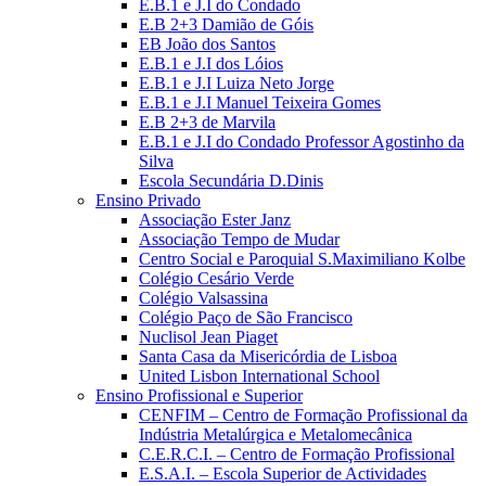
E.B.1 e J.I do Condado
E.B 2+3 Damião de Góis
EB João dos Santos
E.B.1 e J.I dos Lóios
E.B.1 e J.I Luiza Neto Jorge
E.B.1 e J.I Manuel Teixeira Gomes
E.B 2+3 de Marvila
E.B.1 e J.I do Condado Professor Agostinho da
Silva
Escola Secundária D.Dinis
Ensino Privado
Associação Ester Janz
Associação Tempo de Mudar
Centro Social e Paroquial S.Maximiliano Kolbe
Colégio Cesário Verde
Colégio Valsassina
Colégio Paço de São Francisco
Nuclisol Jean Piaget
Santa Casa da Misericórdia de Lisboa
United Lisbon International School
Ensino Profissional e Superior
CENFIM – Centro de Formação Profissional da
Indústria Metalúrgica e Metalomecânica
C.E.R.C.I. – Centro de Formação Profissional
E.S.A.I. – Escola Superior de Actividades