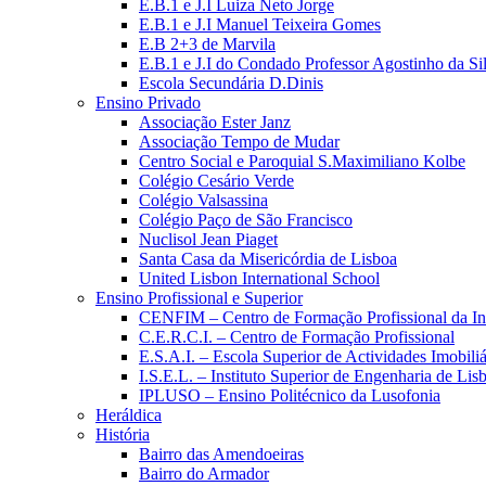
E.B.1 e J.I Luiza Neto Jorge
E.B.1 e J.I Manuel Teixeira Gomes
E.B 2+3 de Marvila
E.B.1 e J.I do Condado Professor Agostinho da Si
Escola Secundária D.Dinis
Ensino Privado
Associação Ester Janz
Associação Tempo de Mudar
Centro Social e Paroquial S.Maximiliano Kolbe
Colégio Cesário Verde
Colégio Valsassina
Colégio Paço de São Francisco
Nuclisol Jean Piaget
Santa Casa da Misericórdia de Lisboa
United Lisbon International School
Ensino Profissional e Superior
CENFIM – Centro de Formação Profissional da In
C.E.R.C.I. – Centro de Formação Profissional
E.S.A.I. – Escola Superior de Actividades Imobiliá
I.S.E.L. – Instituto Superior de Engenharia de Lis
IPLUSO – Ensino Politécnico da Lusofonia
Heráldica
História
Bairro das Amendoeiras
Bairro do Armador