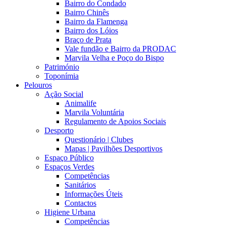
Bairro do Condado
Bairro Chinês
Bairro da Flamenga
Bairro dos Lóios
Braço de Prata
Vale fundão e Bairro da PRODAC
Marvila Velha e Poço do Bispo
Património
Toponímia
Pelouros
Ação Social
Animalife
Marvila Voluntária
Regulamento de Apoios Sociais
Desporto
Questionário | Clubes
Mapas | Pavilhões Desportivos
Espaço Público
Espaços Verdes
Competências
Sanitários
Informações Úteis
Contactos
Higiene Urbana
Competências