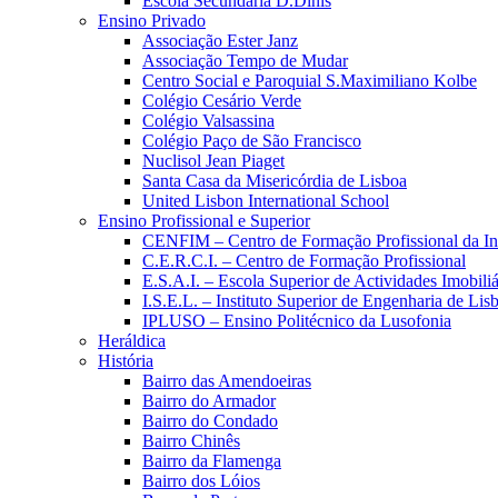
Escola Secundária D.Dinis
Ensino Privado
Associação Ester Janz
Associação Tempo de Mudar
Centro Social e Paroquial S.Maximiliano Kolbe
Colégio Cesário Verde
Colégio Valsassina
Colégio Paço de São Francisco
Nuclisol Jean Piaget
Santa Casa da Misericórdia de Lisboa
United Lisbon International School
Ensino Profissional e Superior
CENFIM – Centro de Formação Profissional da In
C.E.R.C.I. – Centro de Formação Profissional
E.S.A.I. – Escola Superior de Actividades Imobiliá
I.S.E.L. – Instituto Superior de Engenharia de Lis
IPLUSO – Ensino Politécnico da Lusofonia
Heráldica
História
Bairro das Amendoeiras
Bairro do Armador
Bairro do Condado
Bairro Chinês
Bairro da Flamenga
Bairro dos Lóios