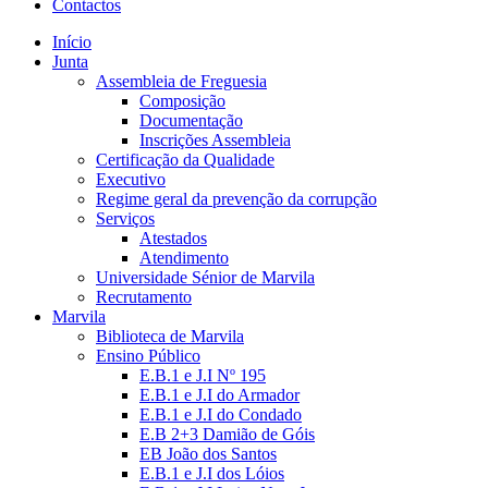
Contactos
Início
Junta
Assembleia de Freguesia
Composição
Documentação
Inscrições Assembleia
Certificação da Qualidade
Executivo
Regime geral da prevenção da corrupção
Serviços
Atestados
Atendimento
Universidade Sénior de Marvila
Recrutamento
Marvila
Biblioteca de Marvila
Ensino Público
E.B.1 e J.I Nº 195
E.B.1 e J.I do Armador
E.B.1 e J.I do Condado
E.B 2+3 Damião de Góis
EB João dos Santos
E.B.1 e J.I dos Lóios