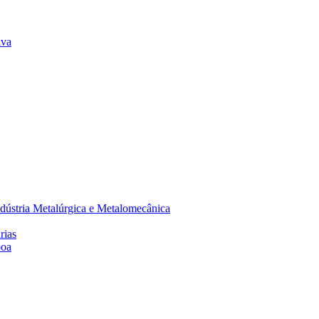
lva
dústria Metalúrgica e Metalomecânica
rias
boa