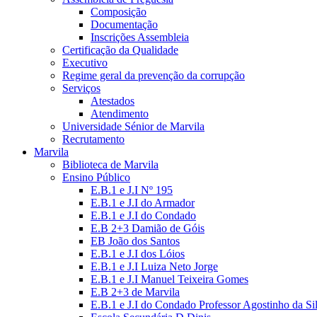
Composição
Documentação
Inscrições Assembleia
Certificação da Qualidade
Executivo
Regime geral da prevenção da corrupção
Serviços
Atestados
Atendimento
Universidade Sénior de Marvila
Recrutamento
Marvila
Biblioteca de Marvila
Ensino Público
E.B.1 e J.I Nº 195
E.B.1 e J.I do Armador
E.B.1 e J.I do Condado
E.B 2+3 Damião de Góis
EB João dos Santos
E.B.1 e J.I dos Lóios
E.B.1 e J.I Luiza Neto Jorge
E.B.1 e J.I Manuel Teixeira Gomes
E.B 2+3 de Marvila
E.B.1 e J.I do Condado Professor Agostinho da Si