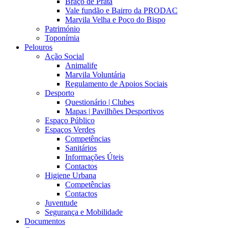
Braço de Prata
Vale fundão e Bairro da PRODAC
Marvila Velha e Poço do Bispo
Património
Toponímia
Pelouros
Ação Social
Animalife
Marvila Voluntária
Regulamento de Apoios Sociais
Desporto
Questionário | Clubes
Mapas | Pavilhões Desportivos
Espaço Público
Espaços Verdes
Competências
Sanitários
Informações Úteis
Contactos
Higiene Urbana
Competências
Contactos
Juventude
Segurança e Mobilidade
Documentos