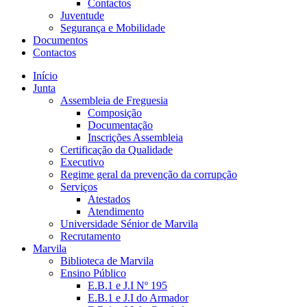
Contactos
Juventude
Segurança e Mobilidade
Documentos
Contactos
Início
Junta
Assembleia de Freguesia
Composição
Documentação
Inscrições Assembleia
Certificação da Qualidade
Executivo
Regime geral da prevenção da corrupção
Serviços
Atestados
Atendimento
Universidade Sénior de Marvila
Recrutamento
Marvila
Biblioteca de Marvila
Ensino Público
E.B.1 e J.I Nº 195
E.B.1 e J.I do Armador