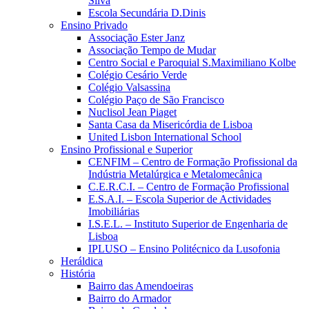
Silva
Escola Secundária D.Dinis
Ensino Privado
Associação Ester Janz
Associação Tempo de Mudar
Centro Social e Paroquial S.Maximiliano Kolbe
Colégio Cesário Verde
Colégio Valsassina
Colégio Paço de São Francisco
Nuclisol Jean Piaget
Santa Casa da Misericórdia de Lisboa
United Lisbon International School
Ensino Profissional e Superior
CENFIM – Centro de Formação Profissional da
Indústria Metalúrgica e Metalomecânica
C.E.R.C.I. – Centro de Formação Profissional
E.S.A.I. – Escola Superior de Actividades
Imobiliárias
I.S.E.L. – Instituto Superior de Engenharia de
Lisboa
IPLUSO – Ensino Politécnico da Lusofonia
Heráldica
História
Bairro das Amendoeiras
Bairro do Armador