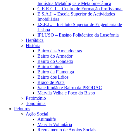
Indústria Metalúrgica e Metalomecânica
C.E.R.C.I. – Centro de Formação Profissional
E.S.A.I. – Escola Superior de Actividades
Imobiliárias
I.S.E.L. – Instituto Superior de Engenharia de
Lisboa
IPLUSO – Ensino Politécnico da Lusofonia
Heráldica
História
Bairro das Amendoeiras
Bairro do Armador
Bairro do Condado
Bairro Chinês
Bairro da Flamenga
Bairro dos Lóios
Braço de Prata
Vale fundão e Bairro da PRODAC
Marvila Velha e Poço do Bispo
Património
Toponímia
Pelouros
Ação Social
Animalife
Marvila Voluntária
Regulamento de Apoios Sociais