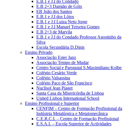
E.B.1 e J.I do Condado
E.B 2+3 Damião de Góis
EB João dos Santos
E.B.1 e J.I dos Lóios
E.B.1 e J.I Luiza Neto Jorge
E.B.1 e J.I Manuel Teixeira Gomes
E.B 2+3 de Marvila
E.B.1 e J.I do Condado Professor Agostinho da
Silva
Escola Secundária D.Dinis
Ensino Privado
Associação Ester Janz
Associação Tempo de Mudar
Centro Social e Paroquial S.Maximiliano Kolbe
Colégio Cesário Verde
Colégio Valsassina
Colégio Paço de São Francisco
Nuclisol Jean Piaget
Santa Casa da Misericórdia de Lisboa
United Lisbon International School
Ensino Profissional e Superior
CENFIM – Centro de Formação Profissional da
Indústria Metalúrgica e Metalomecânica
C.E.R.C.I. – Centro de Formação Profissional
E.S.A.I. – Escola Superior de Actividades