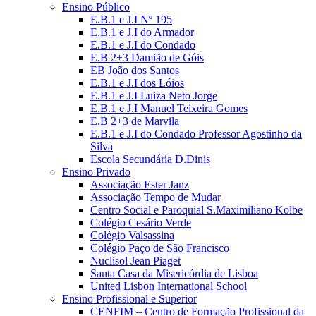
Ensino Público
E.B.1 e J.I Nº 195
E.B.1 e J.I do Armador
E.B.1 e J.I do Condado
E.B 2+3 Damião de Góis
EB João dos Santos
E.B.1 e J.I dos Lóios
E.B.1 e J.I Luiza Neto Jorge
E.B.1 e J.I Manuel Teixeira Gomes
E.B 2+3 de Marvila
E.B.1 e J.I do Condado Professor Agostinho da
Silva
Escola Secundária D.Dinis
Ensino Privado
Associação Ester Janz
Associação Tempo de Mudar
Centro Social e Paroquial S.Maximiliano Kolbe
Colégio Cesário Verde
Colégio Valsassina
Colégio Paço de São Francisco
Nuclisol Jean Piaget
Santa Casa da Misericórdia de Lisboa
United Lisbon International School
Ensino Profissional e Superior
CENFIM – Centro de Formação Profissional da