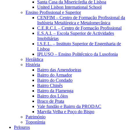
Santa Casa da Misericórdia de Lisboa
United Lisbon International School
Ensino Profissional e Superior
CENFIM – Centro de Formação Profissional da
Indústria Metalúrgica e Metalomecânica
C.E.R.C.I. – Centro de Formação Profissional
E.S.A.I. – Escola Superior de Actividades
Imobiliárias
I.S.E.L. – Instituto Superior de Engenharia de
Lisboa
IPLUSO – Ensino Politécnico da Lusofonia
Heráldica
História
Bairro das Amendoeiras
Bairro do Armador
Bairro do Condado
Bairro Chinês
Bairro da Flamenga
Bairro dos Lóios
Braço de Prata
Vale fundão e Bairro da PRODAC
Marvila Velha e Poço do Bispo
Património
Toponímia
Pelouros