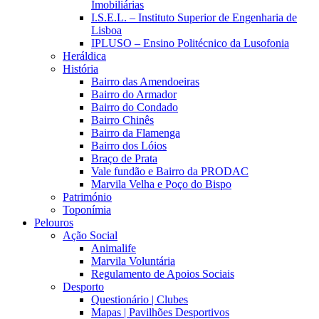
Imobiliárias
I.S.E.L. – Instituto Superior de Engenharia de
Lisboa
IPLUSO – Ensino Politécnico da Lusofonia
Heráldica
História
Bairro das Amendoeiras
Bairro do Armador
Bairro do Condado
Bairro Chinês
Bairro da Flamenga
Bairro dos Lóios
Braço de Prata
Vale fundão e Bairro da PRODAC
Marvila Velha e Poço do Bispo
Património
Toponímia
Pelouros
Ação Social
Animalife
Marvila Voluntária
Regulamento de Apoios Sociais
Desporto
Questionário | Clubes
Mapas | Pavilhões Desportivos