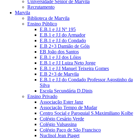
Universidade Sénior de Marvila
Recrutamento
Marvila
Biblioteca de Marvila
Ensino Público
E.B.1 e J.I Nº 195
E.B.1 e J.I do Armador
E.B.1 e J.I do Condado
E.B 2+3 Damião de Góis
EB João dos Santos
E.B.1 e J.I dos Lóios
E.B.1 e J.I Luiza Neto Jorge
E.B.1 e J.I Manuel Teixeira Gomes
E.B 2+3 de Marvila
E.B.1 e J.I do Condado Professor Agostinho da
Silva
Escola Secundária D.Dinis
Ensino Privado
Associação Ester Janz
Associação Tempo de Mudar
Centro Social e Paroquial S.Maximiliano Kolbe
Colégio Cesário Verde
Colégio Valsassina
Colégio Paço de São Francisco
Nuclisol Jean Piaget