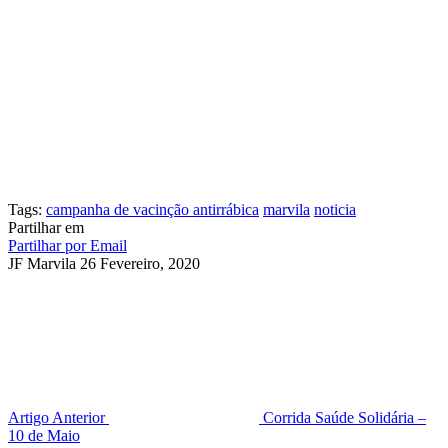
Tags:
campanha de vacinção antirrábica
marvila
noticia
Partilhar em
Partilhar por Email
JF Marvila
26 Fevereiro, 2020
Artigo Anterior
Corrida Saúde Solidária –
10 de Maio