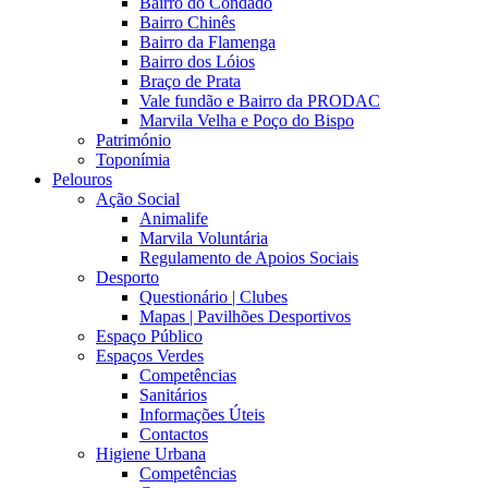
Bairro do Condado
Bairro Chinês
Bairro da Flamenga
Bairro dos Lóios
Braço de Prata
Vale fundão e Bairro da PRODAC
Marvila Velha e Poço do Bispo
Património
Toponímia
Pelouros
Ação Social
Animalife
Marvila Voluntária
Regulamento de Apoios Sociais
Desporto
Questionário | Clubes
Mapas | Pavilhões Desportivos
Espaço Público
Espaços Verdes
Competências
Sanitários
Informações Úteis
Contactos
Higiene Urbana
Competências