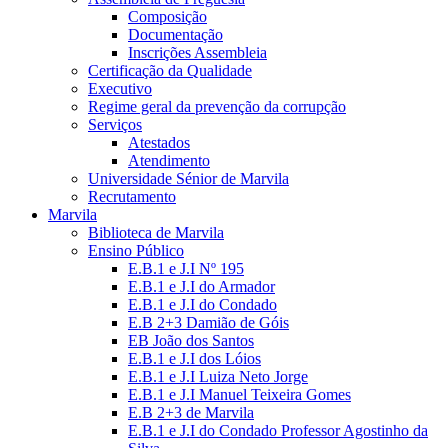
Composição
Documentação
Inscrições Assembleia
Certificação da Qualidade
Executivo
Regime geral da prevenção da corrupção
Serviços
Atestados
Atendimento
Universidade Sénior de Marvila
Recrutamento
Marvila
Biblioteca de Marvila
Ensino Público
E.B.1 e J.I Nº 195
E.B.1 e J.I do Armador
E.B.1 e J.I do Condado
E.B 2+3 Damião de Góis
EB João dos Santos
E.B.1 e J.I dos Lóios
E.B.1 e J.I Luiza Neto Jorge
E.B.1 e J.I Manuel Teixeira Gomes
E.B 2+3 de Marvila
E.B.1 e J.I do Condado Professor Agostinho da