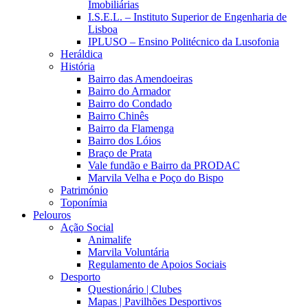
Imobiliárias
I.S.E.L. – Instituto Superior de Engenharia de
Lisboa
IPLUSO – Ensino Politécnico da Lusofonia
Heráldica
História
Bairro das Amendoeiras
Bairro do Armador
Bairro do Condado
Bairro Chinês
Bairro da Flamenga
Bairro dos Lóios
Braço de Prata
Vale fundão e Bairro da PRODAC
Marvila Velha e Poço do Bispo
Património
Toponímia
Pelouros
Ação Social
Animalife
Marvila Voluntária
Regulamento de Apoios Sociais
Desporto
Questionário | Clubes
Mapas | Pavilhões Desportivos