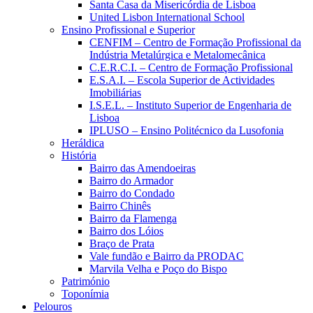
Santa Casa da Misericórdia de Lisboa
United Lisbon International School
Ensino Profissional e Superior
CENFIM – Centro de Formação Profissional da
Indústria Metalúrgica e Metalomecânica
C.E.R.C.I. – Centro de Formação Profissional
E.S.A.I. – Escola Superior de Actividades
Imobiliárias
I.S.E.L. – Instituto Superior de Engenharia de
Lisboa
IPLUSO – Ensino Politécnico da Lusofonia
Heráldica
História
Bairro das Amendoeiras
Bairro do Armador
Bairro do Condado
Bairro Chinês
Bairro da Flamenga
Bairro dos Lóios
Braço de Prata
Vale fundão e Bairro da PRODAC
Marvila Velha e Poço do Bispo
Património
Toponímia
Pelouros