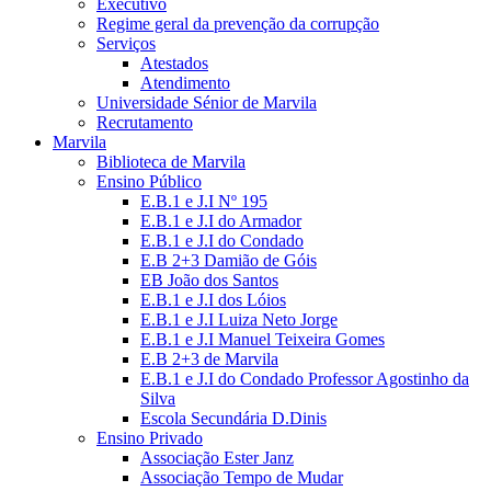
Executivo
Regime geral da prevenção da corrupção
Serviços
Atestados
Atendimento
Universidade Sénior de Marvila
Recrutamento
Marvila
Biblioteca de Marvila
Ensino Público
E.B.1 e J.I Nº 195
E.B.1 e J.I do Armador
E.B.1 e J.I do Condado
E.B 2+3 Damião de Góis
EB João dos Santos
E.B.1 e J.I dos Lóios
E.B.1 e J.I Luiza Neto Jorge
E.B.1 e J.I Manuel Teixeira Gomes
E.B 2+3 de Marvila
E.B.1 e J.I do Condado Professor Agostinho da
Silva
Escola Secundária D.Dinis
Ensino Privado
Associação Ester Janz
Associação Tempo de Mudar