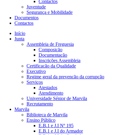
Contactos
Juventude
Segurança e Mobilidade
Documentos
Contactos
Início
Junta
Assembleia de Freguesia
Composição
Documentação
Inscrições Assembleia
Certificação da Qualidade
Executivo
Regime geral da prevenção da corrupção
Serviços
Atestados
Atendimento
Universidade Sénior de Marvila
Recrutamento
Marvila
Biblioteca de Marvila
Ensino Público
E.B.1 e J.I Nº 195
E.B.1 e J.I do Armador