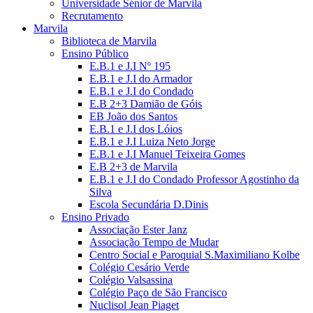
Universidade Sénior de Marvila
Recrutamento
Marvila
Biblioteca de Marvila
Ensino Público
E.B.1 e J.I Nº 195
E.B.1 e J.I do Armador
E.B.1 e J.I do Condado
E.B 2+3 Damião de Góis
EB João dos Santos
E.B.1 e J.I dos Lóios
E.B.1 e J.I Luiza Neto Jorge
E.B.1 e J.I Manuel Teixeira Gomes
E.B 2+3 de Marvila
E.B.1 e J.I do Condado Professor Agostinho da
Silva
Escola Secundária D.Dinis
Ensino Privado
Associação Ester Janz
Associação Tempo de Mudar
Centro Social e Paroquial S.Maximiliano Kolbe
Colégio Cesário Verde
Colégio Valsassina
Colégio Paço de São Francisco
Nuclisol Jean Piaget