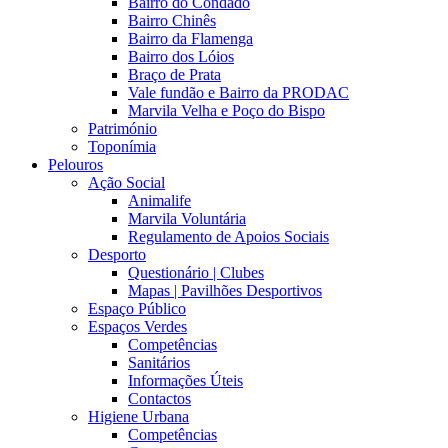
Bairro do Condado
Bairro Chinês
Bairro da Flamenga
Bairro dos Lóios
Braço de Prata
Vale fundão e Bairro da PRODAC
Marvila Velha e Poço do Bispo
Património
Toponímia
Pelouros
Ação Social
Animalife
Marvila Voluntária
Regulamento de Apoios Sociais
Desporto
Questionário | Clubes
Mapas | Pavilhões Desportivos
Espaço Público
Espaços Verdes
Competências
Sanitários
Informações Úteis
Contactos
Higiene Urbana
Competências