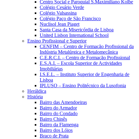
Centro Social e Paroquial S.Maximiliano Kolbe
Colégio Cesário Verde
Colégio Valsassina
Colégio Paço de São Francisco
Nuclisol Jean Piaget
Santa Casa da Misericórdia de Lisboa
United Lisbon International School
Ensino Profissional e Superior
CENFIM – Centro de Formação Profissional da
Indústria Metalúrgica e Metalomecânica
C.E.R.C.I. – Centro de Formação Profissional
E.S.A.I. – Escola Superior de Actividades
Imobiliárias
I.S.E.L. – Instituto Superior de Engenharia de
Lisboa
IPLUSO – Ensino Politécnico da Lusofonia
Heráldica
História
Bairro das Amendoeiras
Bairro do Armador
Bairro do Condado
Bairro Chinês
Bairro da Flamenga
Bairro dos Lóios
Braço de Prata