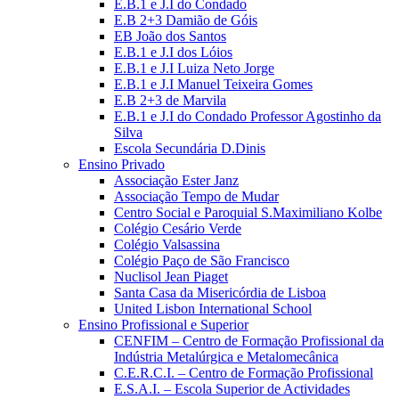
E.B.1 e J.I do Condado
E.B 2+3 Damião de Góis
EB João dos Santos
E.B.1 e J.I dos Lóios
E.B.1 e J.I Luiza Neto Jorge
E.B.1 e J.I Manuel Teixeira Gomes
E.B 2+3 de Marvila
E.B.1 e J.I do Condado Professor Agostinho da
Silva
Escola Secundária D.Dinis
Ensino Privado
Associação Ester Janz
Associação Tempo de Mudar
Centro Social e Paroquial S.Maximiliano Kolbe
Colégio Cesário Verde
Colégio Valsassina
Colégio Paço de São Francisco
Nuclisol Jean Piaget
Santa Casa da Misericórdia de Lisboa
United Lisbon International School
Ensino Profissional e Superior
CENFIM – Centro de Formação Profissional da
Indústria Metalúrgica e Metalomecânica
C.E.R.C.I. – Centro de Formação Profissional
E.S.A.I. – Escola Superior de Actividades