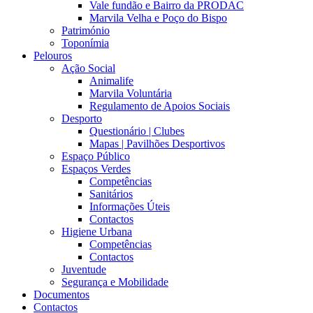
Vale fundão e Bairro da PRODAC
Marvila Velha e Poço do Bispo
Património
Toponímia
Pelouros
Ação Social
Animalife
Marvila Voluntária
Regulamento de Apoios Sociais
Desporto
Questionário | Clubes
Mapas | Pavilhões Desportivos
Espaço Público
Espaços Verdes
Competências
Sanitários
Informações Úteis
Contactos
Higiene Urbana
Competências
Contactos
Juventude
Segurança e Mobilidade
Documentos
Contactos