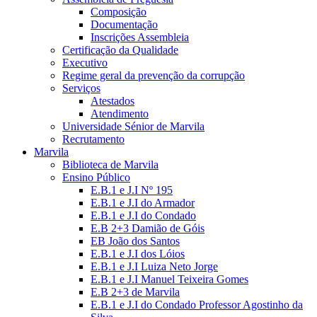
Composição
Documentação
Inscrições Assembleia
Certificação da Qualidade
Executivo
Regime geral da prevenção da corrupção
Serviços
Atestados
Atendimento
Universidade Sénior de Marvila
Recrutamento
Marvila
Biblioteca de Marvila
Ensino Público
E.B.1 e J.I Nº 195
E.B.1 e J.I do Armador
E.B.1 e J.I do Condado
E.B 2+3 Damião de Góis
EB João dos Santos
E.B.1 e J.I dos Lóios
E.B.1 e J.I Luiza Neto Jorge
E.B.1 e J.I Manuel Teixeira Gomes
E.B 2+3 de Marvila
E.B.1 e J.I do Condado Professor Agostinho da