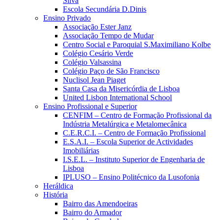
Silva
Escola Secundária D.Dinis
Ensino Privado
Associação Ester Janz
Associação Tempo de Mudar
Centro Social e Paroquial S.Maximiliano Kolbe
Colégio Cesário Verde
Colégio Valsassina
Colégio Paço de São Francisco
Nuclisol Jean Piaget
Santa Casa da Misericórdia de Lisboa
United Lisbon International School
Ensino Profissional e Superior
CENFIM – Centro de Formação Profissional da
Indústria Metalúrgica e Metalomecânica
C.E.R.C.I. – Centro de Formação Profissional
E.S.A.I. – Escola Superior de Actividades
Imobiliárias
I.S.E.L. – Instituto Superior de Engenharia de
Lisboa
IPLUSO – Ensino Politécnico da Lusofonia
Heráldica
História
Bairro das Amendoeiras
Bairro do Armador