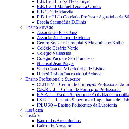
E.B.1 e J.I Luiza Neto Jorge
E.B.1 e J.I Manuel Teixeira Gomes
E.B 2+3 de Marvila
E.B.1 e J.I do Condado Professor Agostinho da Si
Escola Secundária D.Dinis
Ensino Privado
Associação Ester Janz
Associação Tempo de Mudar
Centro Social e Paroquial S.Maximiliano Kolbe
Colégio Cesário Verde
Colégio Valsassina
Colégio Paço de São Francisco
Nuclisol Jean Piaget
Santa Casa da Misericórdia de Lisboa
United Lisbon International School
Ensino Profissional e Superior
CENFIM – Centro de Formação Profissional da In
C.E.R.C.I. – Centro de Formação Profissional
E.S.A.I. – Escola Superior de Actividades Imobiliá
I.S.E.L. – Instituto Superior de Engenharia de Lis
IPLUSO – Ensino Politécnico da Lusofonia
Heráldica
História
Bairro das Amendoeiras
Bairro do Armador