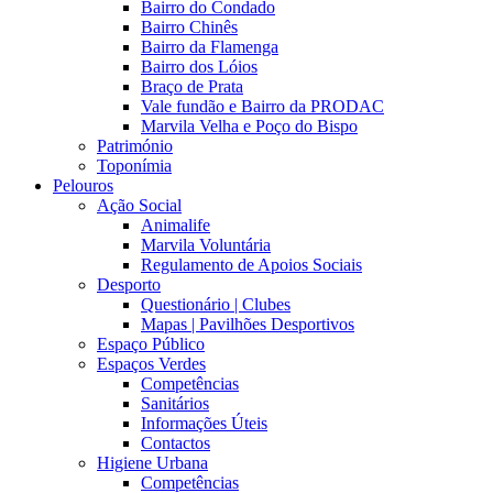
Bairro do Condado
Bairro Chinês
Bairro da Flamenga
Bairro dos Lóios
Braço de Prata
Vale fundão e Bairro da PRODAC
Marvila Velha e Poço do Bispo
Património
Toponímia
Pelouros
Ação Social
Animalife
Marvila Voluntária
Regulamento de Apoios Sociais
Desporto
Questionário | Clubes
Mapas | Pavilhões Desportivos
Espaço Público
Espaços Verdes
Competências
Sanitários
Informações Úteis
Contactos
Higiene Urbana
Competências