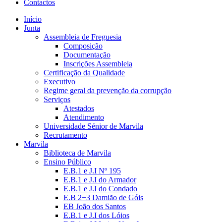
Contactos
Início
Junta
Assembleia de Freguesia
Composição
Documentação
Inscrições Assembleia
Certificação da Qualidade
Executivo
Regime geral da prevenção da corrupção
Serviços
Atestados
Atendimento
Universidade Sénior de Marvila
Recrutamento
Marvila
Biblioteca de Marvila
Ensino Público
E.B.1 e J.I Nº 195
E.B.1 e J.I do Armador
E.B.1 e J.I do Condado
E.B 2+3 Damião de Góis
EB João dos Santos
E.B.1 e J.I dos Lóios