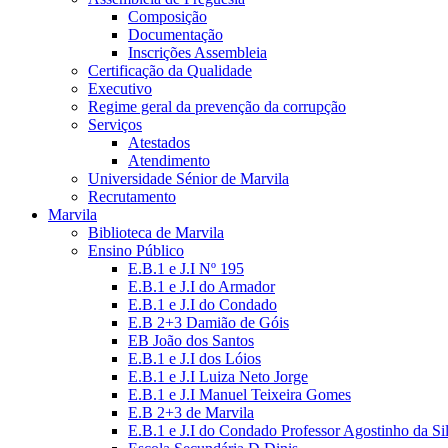
Composição
Documentação
Inscrições Assembleia
Certificação da Qualidade
Executivo
Regime geral da prevenção da corrupção
Serviços
Atestados
Atendimento
Universidade Sénior de Marvila
Recrutamento
Marvila
Biblioteca de Marvila
Ensino Público
E.B.1 e J.I Nº 195
E.B.1 e J.I do Armador
E.B.1 e J.I do Condado
E.B 2+3 Damião de Góis
EB João dos Santos
E.B.1 e J.I dos Lóios
E.B.1 e J.I Luiza Neto Jorge
E.B.1 e J.I Manuel Teixeira Gomes
E.B 2+3 de Marvila
E.B.1 e J.I do Condado Professor Agostinho da Si