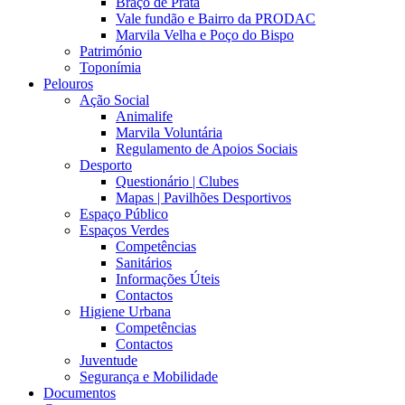
Braço de Prata
Vale fundão e Bairro da PRODAC
Marvila Velha e Poço do Bispo
Património
Toponímia
Pelouros
Ação Social
Animalife
Marvila Voluntária
Regulamento de Apoios Sociais
Desporto
Questionário | Clubes
Mapas | Pavilhões Desportivos
Espaço Público
Espaços Verdes
Competências
Sanitários
Informações Úteis
Contactos
Higiene Urbana
Competências
Contactos
Juventude
Segurança e Mobilidade
Documentos