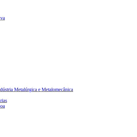
lva
dústria Metalúrgica e Metalomecânica
rias
boa