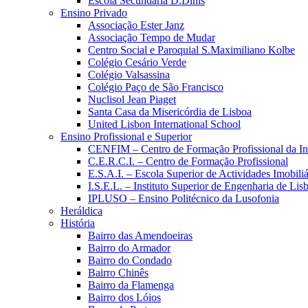
Escola Secundária D.Dinis
Ensino Privado
Associação Ester Janz
Associação Tempo de Mudar
Centro Social e Paroquial S.Maximiliano Kolbe
Colégio Cesário Verde
Colégio Valsassina
Colégio Paço de São Francisco
Nuclisol Jean Piaget
Santa Casa da Misericórdia de Lisboa
United Lisbon International School
Ensino Profissional e Superior
CENFIM – Centro de Formação Profissional da In
C.E.R.C.I. – Centro de Formação Profissional
E.S.A.I. – Escola Superior de Actividades Imobiliá
I.S.E.L. – Instituto Superior de Engenharia de Lis
IPLUSO – Ensino Politécnico da Lusofonia
Heráldica
História
Bairro das Amendoeiras
Bairro do Armador
Bairro do Condado
Bairro Chinês
Bairro da Flamenga
Bairro dos Lóios