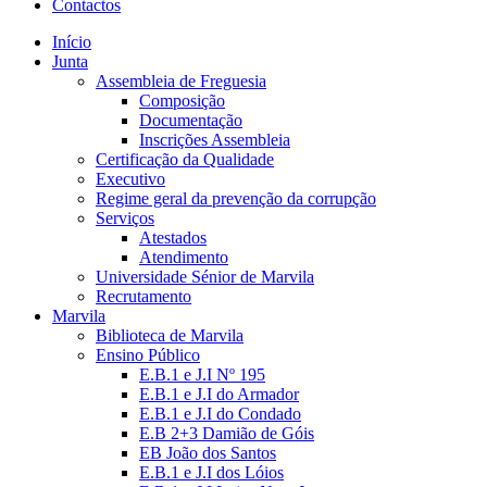
Contactos
Início
Junta
Assembleia de Freguesia
Composição
Documentação
Inscrições Assembleia
Certificação da Qualidade
Executivo
Regime geral da prevenção da corrupção
Serviços
Atestados
Atendimento
Universidade Sénior de Marvila
Recrutamento
Marvila
Biblioteca de Marvila
Ensino Público
E.B.1 e J.I Nº 195
E.B.1 e J.I do Armador
E.B.1 e J.I do Condado
E.B 2+3 Damião de Góis
EB João dos Santos
E.B.1 e J.I dos Lóios