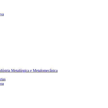
lva
dústria Metalúrgica e Metalomecânica
rias
boa