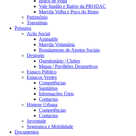
Braço de Prata
Vale fundão e Bairro da PRODAC
Marvila Velha e Poço do Bispo
Património
Toponímia
Pelouros
Ação Social
Animalife
Marvila Voluntária
Regulamento de Apoios Sociais
Desporto
Questionário | Clubes
Mapas | Pavilhões Desportivos
Espaço Público
Espaços Verdes
Competências
Sanitários
Informações Úteis
Contactos
Higiene Urbana
Competências
Contactos
Juventude
Segurança e Mobilidade
Documentos