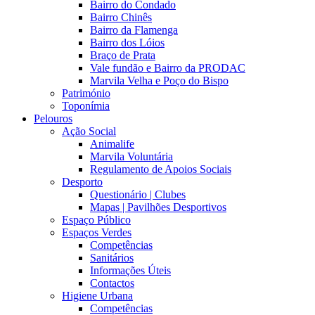
Bairro do Condado
Bairro Chinês
Bairro da Flamenga
Bairro dos Lóios
Braço de Prata
Vale fundão e Bairro da PRODAC
Marvila Velha e Poço do Bispo
Património
Toponímia
Pelouros
Ação Social
Animalife
Marvila Voluntária
Regulamento de Apoios Sociais
Desporto
Questionário | Clubes
Mapas | Pavilhões Desportivos
Espaço Público
Espaços Verdes
Competências
Sanitários
Informações Úteis
Contactos
Higiene Urbana
Competências