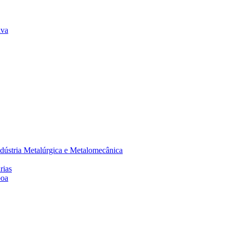
lva
dústria Metalúrgica e Metalomecânica
rias
boa