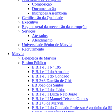
Composição
Documentação
Inscrições Assembleia
Certificação da Qualidade
Executivo
Regime geral da prevenção da corrupção
Serviços
Atestados
Atendimento
Universidade Sénior de Marvila
Recrutamento
Marvila
Biblioteca de Marvila
Ensino Público
E.B.1 e J.I Nº 195
E.B.1 e J.I do Armador
E.B.1 e J.I do Condado
E.B 2+3 Damião de Góis
EB João dos Santos
E.B.1 e J.I dos Lóios
E.B.1 e J.I Luiza Neto Jorge
E.B.1 e J.I Manuel Teixeira Gomes
E.B 2+3 de Marvila
E.B.1 e J.I do Condado Professor Agostinho da Si