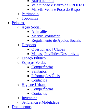
Braço de Prata
Vale fundão e Bairro da PRODAC
Marvila Velha e Poço do Bispo
Património
Toponímia
Pelouros
Ação Social
Animalife
Marvila Voluntária
Regulamento de Apoios Sociais
Desporto
Questionário | Clubes
Mapas | Pavilhões Desportivos
Espaço Público
Espaços Verdes
Competências
Sanitários
Informações Úteis
Contactos
Higiene Urbana
Competências
Contactos
Juventude
Segurança e Mobilidade
Documentos