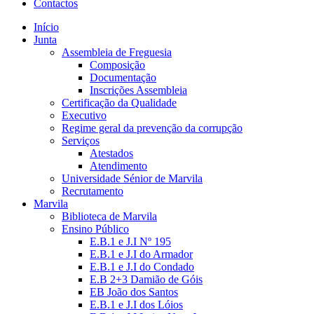
Contactos
Início
Junta
Assembleia de Freguesia
Composição
Documentação
Inscrições Assembleia
Certificação da Qualidade
Executivo
Regime geral da prevenção da corrupção
Serviços
Atestados
Atendimento
Universidade Sénior de Marvila
Recrutamento
Marvila
Biblioteca de Marvila
Ensino Público
E.B.1 e J.I Nº 195
E.B.1 e J.I do Armador
E.B.1 e J.I do Condado
E.B 2+3 Damião de Góis
EB João dos Santos
E.B.1 e J.I dos Lóios