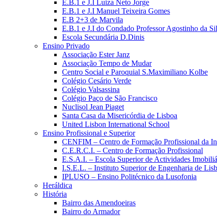
E.B.1 e J.I Luiza Neto Jorge
E.B.1 e J.I Manuel Teixeira Gomes
E.B 2+3 de Marvila
E.B.1 e J.I do Condado Professor Agostinho da Si
Escola Secundária D.Dinis
Ensino Privado
Associação Ester Janz
Associação Tempo de Mudar
Centro Social e Paroquial S.Maximiliano Kolbe
Colégio Cesário Verde
Colégio Valsassina
Colégio Paço de São Francisco
Nuclisol Jean Piaget
Santa Casa da Misericórdia de Lisboa
United Lisbon International School
Ensino Profissional e Superior
CENFIM – Centro de Formação Profissional da In
C.E.R.C.I. – Centro de Formação Profissional
E.S.A.I. – Escola Superior de Actividades Imobiliá
I.S.E.L. – Instituto Superior de Engenharia de Lis
IPLUSO – Ensino Politécnico da Lusofonia
Heráldica
História
Bairro das Amendoeiras
Bairro do Armador