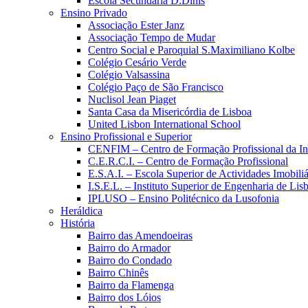
Escola Secundária D.Dinis
Ensino Privado
Associação Ester Janz
Associação Tempo de Mudar
Centro Social e Paroquial S.Maximiliano Kolbe
Colégio Cesário Verde
Colégio Valsassina
Colégio Paço de São Francisco
Nuclisol Jean Piaget
Santa Casa da Misericórdia de Lisboa
United Lisbon International School
Ensino Profissional e Superior
CENFIM – Centro de Formação Profissional da In
C.E.R.C.I. – Centro de Formação Profissional
E.S.A.I. – Escola Superior de Actividades Imobiliá
I.S.E.L. – Instituto Superior de Engenharia de Lis
IPLUSO – Ensino Politécnico da Lusofonia
Heráldica
História
Bairro das Amendoeiras
Bairro do Armador
Bairro do Condado
Bairro Chinês
Bairro da Flamenga
Bairro dos Lóios