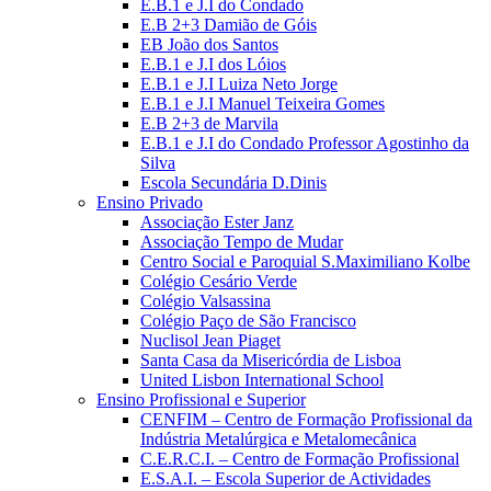
E.B.1 e J.I do Condado
E.B 2+3 Damião de Góis
EB João dos Santos
E.B.1 e J.I dos Lóios
E.B.1 e J.I Luiza Neto Jorge
E.B.1 e J.I Manuel Teixeira Gomes
E.B 2+3 de Marvila
E.B.1 e J.I do Condado Professor Agostinho da
Silva
Escola Secundária D.Dinis
Ensino Privado
Associação Ester Janz
Associação Tempo de Mudar
Centro Social e Paroquial S.Maximiliano Kolbe
Colégio Cesário Verde
Colégio Valsassina
Colégio Paço de São Francisco
Nuclisol Jean Piaget
Santa Casa da Misericórdia de Lisboa
United Lisbon International School
Ensino Profissional e Superior
CENFIM – Centro de Formação Profissional da
Indústria Metalúrgica e Metalomecânica
C.E.R.C.I. – Centro de Formação Profissional
E.S.A.I. – Escola Superior de Actividades