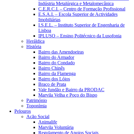
Indústria Metalúrgica e Metalomecânica
C.E.R.C.I. – Centro de Formação Profissional
E.S.A.I. – Escola Superior de Actividades
Imobiliárias
I.S.E.L. – Instituto Superior de Engenharia de
Lisboa
IPLUSO – Ensino Politécnico da Lusofonia
Heráldica
História
Bairro das Amendoeiras
Bairro do Armador
Bairro do Condado
Bairro Chinês
Bairro da Flamenga
Bairro dos Lóios
Braço de Prata
Vale fundão e Bairro da PRODAC
Marvila Velha e Poço do Bispo
Património
Toponímia
Pelouros
Ação Social
Animalife
Marvila Voluntária
Regulamento de Apoios Sociais