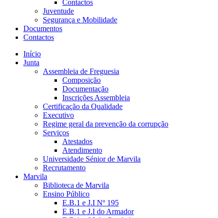
Contactos
Juventude
Segurança e Mobilidade
Documentos
Contactos
Início
Junta
Assembleia de Freguesia
Composição
Documentação
Inscrições Assembleia
Certificação da Qualidade
Executivo
Regime geral da prevenção da corrupção
Serviços
Atestados
Atendimento
Universidade Sénior de Marvila
Recrutamento
Marvila
Biblioteca de Marvila
Ensino Público
E.B.1 e J.I Nº 195
E.B.1 e J.I do Armador