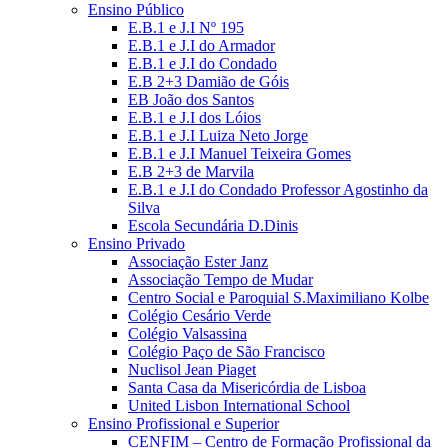
Ensino Público
E.B.1 e J.I Nº 195
E.B.1 e J.I do Armador
E.B.1 e J.I do Condado
E.B 2+3 Damião de Góis
EB João dos Santos
E.B.1 e J.I dos Lóios
E.B.1 e J.I Luiza Neto Jorge
E.B.1 e J.I Manuel Teixeira Gomes
E.B 2+3 de Marvila
E.B.1 e J.I do Condado Professor Agostinho da
Silva
Escola Secundária D.Dinis
Ensino Privado
Associação Ester Janz
Associação Tempo de Mudar
Centro Social e Paroquial S.Maximiliano Kolbe
Colégio Cesário Verde
Colégio Valsassina
Colégio Paço de São Francisco
Nuclisol Jean Piaget
Santa Casa da Misericórdia de Lisboa
United Lisbon International School
Ensino Profissional e Superior
CENFIM – Centro de Formação Profissional da