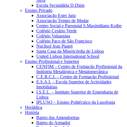
Silva
Escola Secundária D.Dinis
Ensino Privado
Associação Ester Janz
Associação Tempo de Mudar
Centro Social e Paroquial S.Maximiliano Kolbe
Colégio Cesário Verde
Colégio Valsassina
Colégio Paço de São Francisco
Nuclisol Jean Piaget
Santa Casa da Misericórdia de Lisboa
United Lisbon International School
Ensino Profissional e Superior
CENFIM – Centro de Formação Profissional da
Indústria Metalúrgica e Metalomecânica
C.E.R.C.I. – Centro de Formação Profissional
E.S.A.I. – Escola Superior de Actividades
Imobiliárias
I.S.E.L. – Instituto Superior de Engenharia de
Lisboa
IPLUSO – Ensino Politécnico da Lusofonia
Heráldica
História
Bairro das Amendoeiras
Bairro do Armador