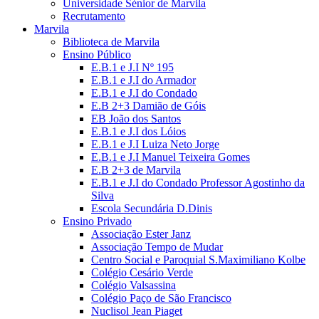
Universidade Sénior de Marvila
Recrutamento
Marvila
Biblioteca de Marvila
Ensino Público
E.B.1 e J.I Nº 195
E.B.1 e J.I do Armador
E.B.1 e J.I do Condado
E.B 2+3 Damião de Góis
EB João dos Santos
E.B.1 e J.I dos Lóios
E.B.1 e J.I Luiza Neto Jorge
E.B.1 e J.I Manuel Teixeira Gomes
E.B 2+3 de Marvila
E.B.1 e J.I do Condado Professor Agostinho da
Silva
Escola Secundária D.Dinis
Ensino Privado
Associação Ester Janz
Associação Tempo de Mudar
Centro Social e Paroquial S.Maximiliano Kolbe
Colégio Cesário Verde
Colégio Valsassina
Colégio Paço de São Francisco
Nuclisol Jean Piaget