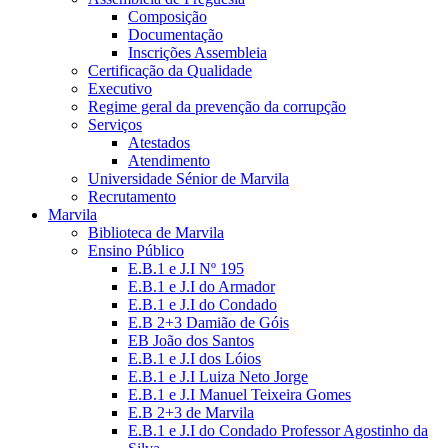
Composição
Documentação
Inscrições Assembleia
Certificação da Qualidade
Executivo
Regime geral da prevenção da corrupção
Serviços
Atestados
Atendimento
Universidade Sénior de Marvila
Recrutamento
Marvila
Biblioteca de Marvila
Ensino Público
E.B.1 e J.I Nº 195
E.B.1 e J.I do Armador
E.B.1 e J.I do Condado
E.B 2+3 Damião de Góis
EB João dos Santos
E.B.1 e J.I dos Lóios
E.B.1 e J.I Luiza Neto Jorge
E.B.1 e J.I Manuel Teixeira Gomes
E.B 2+3 de Marvila
E.B.1 e J.I do Condado Professor Agostinho da