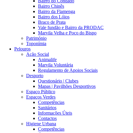
Bairro do Condado
Bairro Chinês
Bairro da Flamenga
Bairro dos Lóios
Braço de Prata
Vale fundão e Bairro da PRODAC
Marvila Velha e Poço do Bispo
Património
Toponímia
Pelouros
Ação Social
Animalife
Marvila Voluntária
Regulamento de Apoios Sociais
Desporto
Questionário | Clubes
Mapas | Pavilhões Desportivos
Espaço Público
Espaços Verdes
Competências
Sanitários
Informações Úteis
Contactos
Higiene Urbana
Competências