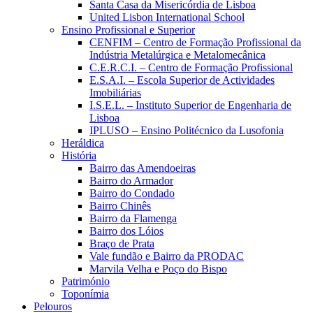
Santa Casa da Misericórdia de Lisboa
United Lisbon International School
Ensino Profissional e Superior
CENFIM – Centro de Formação Profissional da
Indústria Metalúrgica e Metalomecânica
C.E.R.C.I. – Centro de Formação Profissional
E.S.A.I. – Escola Superior de Actividades
Imobiliárias
I.S.E.L. – Instituto Superior de Engenharia de
Lisboa
IPLUSO – Ensino Politécnico da Lusofonia
Heráldica
História
Bairro das Amendoeiras
Bairro do Armador
Bairro do Condado
Bairro Chinês
Bairro da Flamenga
Bairro dos Lóios
Braço de Prata
Vale fundão e Bairro da PRODAC
Marvila Velha e Poço do Bispo
Património
Toponímia
Pelouros