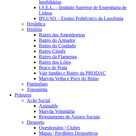
Imobiliárias
I.S.E.L. – Instituto Superior de Engenharia de
Lisboa
IPLUSO – Ensino Politécnico da Lusofonia
Heráldica
História
Bairro das Amendoeiras
Bairro do Armador
Bairro do Condado
Bairro Chinês
Bairro da Flamenga
Bairro dos Lóios
Braço de Prata
Vale fundão e Bairro da PRODAC
Marvila Velha e Poço do Bispo
Património
Toponímia
Pelouros
Ação Social
Animalife
Marvila Voluntária
Regulamento de Apoios Sociais
Desporto
Questionário | Clubes
Mapas | Pavilhões Desportivos