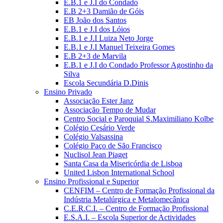
E.B.1 e J.I do Condado
E.B 2+3 Damião de Góis
EB João dos Santos
E.B.1 e J.I dos Lóios
E.B.1 e J.I Luiza Neto Jorge
E.B.1 e J.I Manuel Teixeira Gomes
E.B 2+3 de Marvila
E.B.1 e J.I do Condado Professor Agostinho da
Silva
Escola Secundária D.Dinis
Ensino Privado
Associação Ester Janz
Associação Tempo de Mudar
Centro Social e Paroquial S.Maximiliano Kolbe
Colégio Cesário Verde
Colégio Valsassina
Colégio Paço de São Francisco
Nuclisol Jean Piaget
Santa Casa da Misericórdia de Lisboa
United Lisbon International School
Ensino Profissional e Superior
CENFIM – Centro de Formação Profissional da
Indústria Metalúrgica e Metalomecânica
C.E.R.C.I. – Centro de Formação Profissional
E.S.A.I. – Escola Superior de Actividades