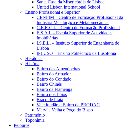
Santa Casa da Misericórdia de Lisboa
United Lisbon International School
Ensino Profissional e Superior
CENFIM – Centro de Formação Profissional da
Indústria Metalúrgica e Metalomecânica
C.E.R.C.I. – Centro de Formação Profissional
E.S.A.I. – Escola Superior de Actividades
Imobiliárias
I.S.E.L. – Instituto Superior de Engenharia de
Lisboa
IPLUSO – Ensino Politécnico da Lusofonia
Heráldica
História
Bairro das Amendoeiras
Bairro do Armador
Bairro do Condado
Bairro Chinês
Bairro da Flamenga
Bairro dos Lóios
Braço de Prata
Vale fundão e Bairro da PRODAC
Marvila Velha e Poço do Bispo
Património
Toponímia
Pelouros