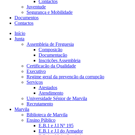
Contactos
Juventude
Segurança e Mobilidade
Documentos
Contactos
Início
Junta
Assembleia de Freguesia
Composição
Documentação
Inscrições Assembleia
Certificação da Qualidade
Executivo
Regime geral da prevenção da corrupção
Serviços
Atestados
Atendimento
Universidade Sénior de Marvila
Recrutamento
Marvila
Biblioteca de Marvila
Ensino Público
E.B.1 e J.I Nº 195
E.B.1 e J.I do Armador