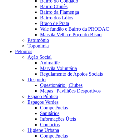
Bairro do Condado
Bairro Chinês
Bairro da Flamenga
Bairro dos Lóios
Braço de Prata
Vale fundão e Bairro da PRODAC
Marvila Velha e Poço do Bispo
Património
Toponímia
Pelouros
Ação Social
Animalife
Marvila Voluntária
Regulamento de Apoios Sociais
Desporto
Questionário | Clubes
Mapas | Pavilhões Desportivos
Espaço Público
Espaços Verdes
Competências
Sanitários
Informações Úteis
Contactos
Higiene Urbana
Competências