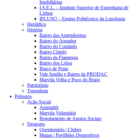
Imobiliárias
I.S.E.L. – Instituto Superior de Engenharia de
Lisboa
IPLUSO – Ensino Politécnico da Lusofonia
Heráldica
História
Bairro das Amendoeiras
Bairro do Armador
Bairro do Condado
Bairro Chinês
Bairro da Flamenga
Bairro dos Lóios
Braço de Prata
Vale fundão e Bairro da PRODAC
Marvila Velha e Poço do Bispo
Património
Toponímia
Pelouros
Ação Social
Animalife
Marvila Voluntária
Regulamento de Apoios Sociais
Desporto
Questionário | Clubes
Mapas | Pavilhões Desportivos