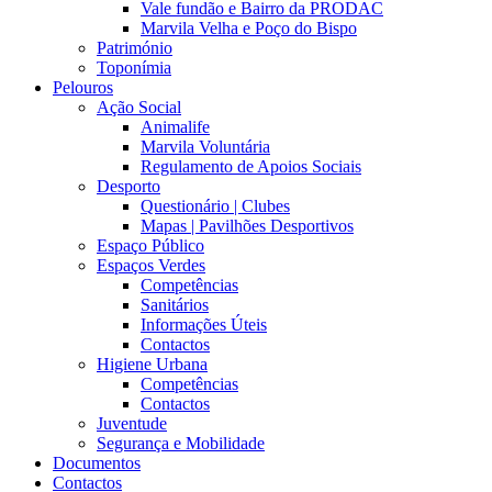
Vale fundão e Bairro da PRODAC
Marvila Velha e Poço do Bispo
Património
Toponímia
Pelouros
Ação Social
Animalife
Marvila Voluntária
Regulamento de Apoios Sociais
Desporto
Questionário | Clubes
Mapas | Pavilhões Desportivos
Espaço Público
Espaços Verdes
Competências
Sanitários
Informações Úteis
Contactos
Higiene Urbana
Competências
Contactos
Juventude
Segurança e Mobilidade
Documentos
Contactos