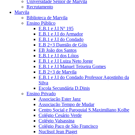
Universidade Sénior de Marvila
Recrutamento
Marvila
Biblioteca de Marvila
Ensino Público
E.B.1 e J.I Nº 195
E.B.1 e J.I do Armador
E.B.1 e J.I do Condado
E.B 2+3 Damião de Góis
EB João dos Santos
E.B.1 e J.I dos Lóios
E.B.1 e J.I Luiza Neto Jorge
E.B.1 e J.I Manuel Teixeira Gomes
E.B 2+3 de Marvila
E.B.1 e J.I do Condado Professor Agostinho da
Silva
Escola Secundária D.Dinis
Ensino Privado
Associação Ester Janz
Associação Tempo de Mudar
Centro Social e Paroquial S.Maximiliano Kolbe
Colégio Cesário Verde
Colégio Valsassina
Colégio Paço de São Francisco
Nuclisol Jean Piaget