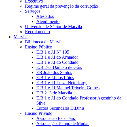
Executivo
Regime geral da prevenção da corrupção
Serviços
Atestados
Atendimento
Universidade Sénior de Marvila
Recrutamento
Marvila
Biblioteca de Marvila
Ensino Público
E.B.1 e J.I Nº 195
E.B.1 e J.I do Armador
E.B.1 e J.I do Condado
E.B 2+3 Damião de Góis
EB João dos Santos
E.B.1 e J.I dos Lóios
E.B.1 e J.I Luiza Neto Jorge
E.B.1 e J.I Manuel Teixeira Gomes
E.B 2+3 de Marvila
E.B.1 e J.I do Condado Professor Agostinho da
Silva
Escola Secundária D.Dinis
Ensino Privado
Associação Ester Janz
Associação Tempo de Mudar