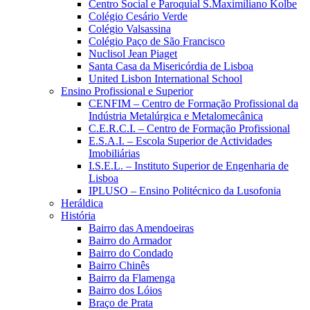
Centro Social e Paroquial S.Maximiliano Kolbe
Colégio Cesário Verde
Colégio Valsassina
Colégio Paço de São Francisco
Nuclisol Jean Piaget
Santa Casa da Misericórdia de Lisboa
United Lisbon International School
Ensino Profissional e Superior
CENFIM – Centro de Formação Profissional da
Indústria Metalúrgica e Metalomecânica
C.E.R.C.I. – Centro de Formação Profissional
E.S.A.I. – Escola Superior de Actividades
Imobiliárias
I.S.E.L. – Instituto Superior de Engenharia de
Lisboa
IPLUSO – Ensino Politécnico da Lusofonia
Heráldica
História
Bairro das Amendoeiras
Bairro do Armador
Bairro do Condado
Bairro Chinês
Bairro da Flamenga
Bairro dos Lóios
Braço de Prata