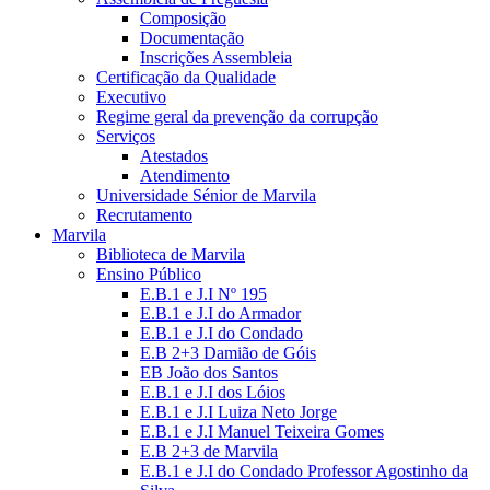
Composição
Documentação
Inscrições Assembleia
Certificação da Qualidade
Executivo
Regime geral da prevenção da corrupção
Serviços
Atestados
Atendimento
Universidade Sénior de Marvila
Recrutamento
Marvila
Biblioteca de Marvila
Ensino Público
E.B.1 e J.I Nº 195
E.B.1 e J.I do Armador
E.B.1 e J.I do Condado
E.B 2+3 Damião de Góis
EB João dos Santos
E.B.1 e J.I dos Lóios
E.B.1 e J.I Luiza Neto Jorge
E.B.1 e J.I Manuel Teixeira Gomes
E.B 2+3 de Marvila
E.B.1 e J.I do Condado Professor Agostinho da