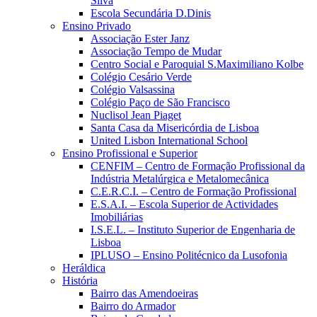
Silva
Escola Secundária D.Dinis
Ensino Privado
Associação Ester Janz
Associação Tempo de Mudar
Centro Social e Paroquial S.Maximiliano Kolbe
Colégio Cesário Verde
Colégio Valsassina
Colégio Paço de São Francisco
Nuclisol Jean Piaget
Santa Casa da Misericórdia de Lisboa
United Lisbon International School
Ensino Profissional e Superior
CENFIM – Centro de Formação Profissional da
Indústria Metalúrgica e Metalomecânica
C.E.R.C.I. – Centro de Formação Profissional
E.S.A.I. – Escola Superior de Actividades
Imobiliárias
I.S.E.L. – Instituto Superior de Engenharia de
Lisboa
IPLUSO – Ensino Politécnico da Lusofonia
Heráldica
História
Bairro das Amendoeiras
Bairro do Armador