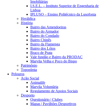
Imobiliárias
I.S.E.L. – Instituto Superior de Engenharia de
Lisboa
IPLUSO – Ensino Politécnico da Lusofonia
Heráldica
História
Bairro das Amendoeiras
Bairro do Armador
Bairro do Condado
Bairro Chinês
Bairro da Flamenga
Bairro dos Lóios
Braço de Prata
Vale fundão e Bairro da PRODAC
Marvila Velha e Poço do Bispo
Património
Toponímia
Pelouros
Ação Social
Animalife
Marvila Voluntária
Regulamento de Apoios Sociais
Desporto
Questionário | Clubes
Mapas | Pavilhões Desportivos