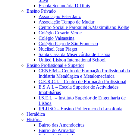
Silva
Escola Secundária D.Dinis
Ensino Privado
Associação Ester Janz
Associação Tempo de Mudar
Centro Social e Paroquial S.Maximiliano Kolbe
Colégio Cesário Verde
Colégio Valsassina
Colégio Paço de São Francisco
Nuclisol Jean Piaget
Santa Casa da Misericórdia de Lisboa
United Lisbon International School
Ensino Profissional e Superior
CENFIM – Centro de Formação Profissional da
Indústria Metalúrgica e Metalomecânica
C.E.R.C.I. – Centro de Formação Profissional
E.S.A.I. – Escola Superior de Actividades
Imobiliárias
I.S.E.L. – Instituto Superior de Engenharia de
Lisboa
IPLUSO – Ensino Politécnico da Lusofonia
Heráldica
História
Bairro das Amendoeiras
Bairro do Armador