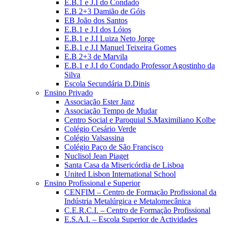
E.B.1 e J.I do Condado
E.B 2+3 Damião de Góis
EB João dos Santos
E.B.1 e J.I dos Lóios
E.B.1 e J.I Luiza Neto Jorge
E.B.1 e J.I Manuel Teixeira Gomes
E.B 2+3 de Marvila
E.B.1 e J.I do Condado Professor Agostinho da
Silva
Escola Secundária D.Dinis
Ensino Privado
Associação Ester Janz
Associação Tempo de Mudar
Centro Social e Paroquial S.Maximiliano Kolbe
Colégio Cesário Verde
Colégio Valsassina
Colégio Paço de São Francisco
Nuclisol Jean Piaget
Santa Casa da Misericórdia de Lisboa
United Lisbon International School
Ensino Profissional e Superior
CENFIM – Centro de Formação Profissional da
Indústria Metalúrgica e Metalomecânica
C.E.R.C.I. – Centro de Formação Profissional
E.S.A.I. – Escola Superior de Actividades