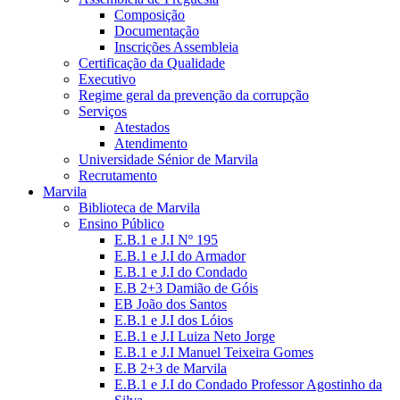
Composição
Documentação
Inscrições Assembleia
Certificação da Qualidade
Executivo
Regime geral da prevenção da corrupção
Serviços
Atestados
Atendimento
Universidade Sénior de Marvila
Recrutamento
Marvila
Biblioteca de Marvila
Ensino Público
E.B.1 e J.I Nº 195
E.B.1 e J.I do Armador
E.B.1 e J.I do Condado
E.B 2+3 Damião de Góis
EB João dos Santos
E.B.1 e J.I dos Lóios
E.B.1 e J.I Luiza Neto Jorge
E.B.1 e J.I Manuel Teixeira Gomes
E.B 2+3 de Marvila
E.B.1 e J.I do Condado Professor Agostinho da