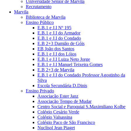
Universidade Sénior de Marvila
Recrutamento
Marvila
Biblioteca de Marvila
Ensino Público
E.B.1 e J.I Nº 195
E.B.1 e J.I do Armador
E.B.1 e J.I do Condado
E.B 2+3 Damião de Góis
EB João dos Santos
E.B.1 e J.I dos Lóios
E.B.1 e J.I Luiza Neto Jorge
E.B.1 e J.I Manuel Teixeira Gomes
E.B 2+3 de Marvila
E.B.1 e J.I do Condado Professor Agostinho da
Silva
Escola Secundária D.Dinis
Ensino Privado
Associação Ester Janz
Associação Tempo de Mudar
Centro Social e Paroquial S.Maximiliano Kolbe
Colégio Cesário Verde
Colégio Valsassina
Colégio Paço de São Francisco
Nuclisol Jean Piaget