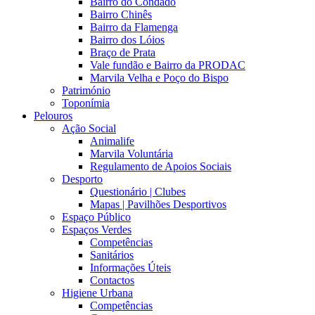
Bairro do Condado
Bairro Chinês
Bairro da Flamenga
Bairro dos Lóios
Braço de Prata
Vale fundão e Bairro da PRODAC
Marvila Velha e Poço do Bispo
Património
Toponímia
Pelouros
Ação Social
Animalife
Marvila Voluntária
Regulamento de Apoios Sociais
Desporto
Questionário | Clubes
Mapas | Pavilhões Desportivos
Espaço Público
Espaços Verdes
Competências
Sanitários
Informações Úteis
Contactos
Higiene Urbana
Competências