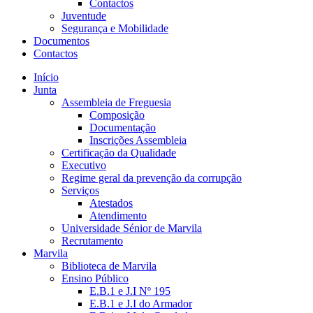
Contactos
Juventude
Segurança e Mobilidade
Documentos
Contactos
Início
Junta
Assembleia de Freguesia
Composição
Documentação
Inscrições Assembleia
Certificação da Qualidade
Executivo
Regime geral da prevenção da corrupção
Serviços
Atestados
Atendimento
Universidade Sénior de Marvila
Recrutamento
Marvila
Biblioteca de Marvila
Ensino Público
E.B.1 e J.I Nº 195
E.B.1 e J.I do Armador