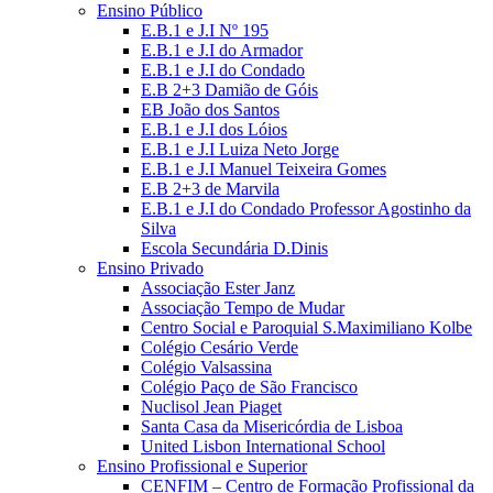
Ensino Público
E.B.1 e J.I Nº 195
E.B.1 e J.I do Armador
E.B.1 e J.I do Condado
E.B 2+3 Damião de Góis
EB João dos Santos
E.B.1 e J.I dos Lóios
E.B.1 e J.I Luiza Neto Jorge
E.B.1 e J.I Manuel Teixeira Gomes
E.B 2+3 de Marvila
E.B.1 e J.I do Condado Professor Agostinho da
Silva
Escola Secundária D.Dinis
Ensino Privado
Associação Ester Janz
Associação Tempo de Mudar
Centro Social e Paroquial S.Maximiliano Kolbe
Colégio Cesário Verde
Colégio Valsassina
Colégio Paço de São Francisco
Nuclisol Jean Piaget
Santa Casa da Misericórdia de Lisboa
United Lisbon International School
Ensino Profissional e Superior
CENFIM – Centro de Formação Profissional da