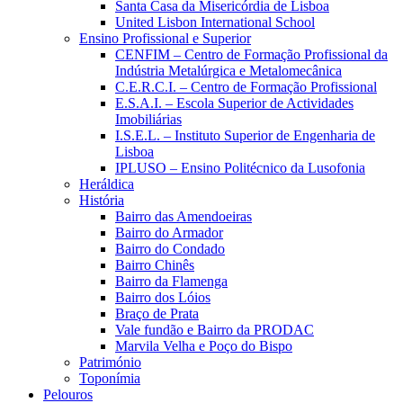
Santa Casa da Misericórdia de Lisboa
United Lisbon International School
Ensino Profissional e Superior
CENFIM – Centro de Formação Profissional da
Indústria Metalúrgica e Metalomecânica
C.E.R.C.I. – Centro de Formação Profissional
E.S.A.I. – Escola Superior de Actividades
Imobiliárias
I.S.E.L. – Instituto Superior de Engenharia de
Lisboa
IPLUSO – Ensino Politécnico da Lusofonia
Heráldica
História
Bairro das Amendoeiras
Bairro do Armador
Bairro do Condado
Bairro Chinês
Bairro da Flamenga
Bairro dos Lóios
Braço de Prata
Vale fundão e Bairro da PRODAC
Marvila Velha e Poço do Bispo
Património
Toponímia
Pelouros