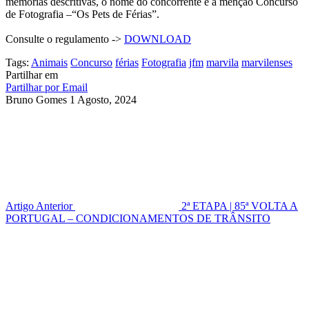
memórias descritivas, o nome do concorrente e a menção Concurso
de Fotografia –“Os Pets de Férias”.
Consulte o regulamento ->
DOWNLOAD
Tags:
Animais
Concurso
férias
Fotografia
jfm
marvila
marvilenses
Partilhar em
Partilhar por Email
Bruno Gomes
1 Agosto, 2024
Artigo Anterior
2ª ETAPA | 85ª VOLTA A
PORTUGAL – CONDICIONAMENTOS DE TRÂNSITO