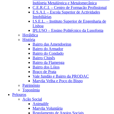
Indústria Metalúrgica e Metalomecânica
C.E.R.C.I. – Centro de Formação Profissional
E.S.A.I. – Escola Superior de Actividades
Imobiliárias
I.S.E.L. – Instituto Superior de Engenharia de
Lisboa
IPLUSO – Ensino Politécnico da Lusofonia
Heráldica
História
Bairro das Amendoeiras
Bairro do Armador
Bairro do Condado
Bairro Chinês
Bairro da Flamenga
Bairro dos Lóios
Braço de Prata
Vale fundão e Bairro da PRODAC
Marvila Velha e Poço do Bispo
Património
Toponímia
Pelouros
Ação Social
Animalife
Marvila Voluntária
Regulamento de Apoios Sociais