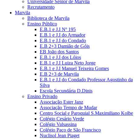
Universidade Sénior de Marvila
Recrutamento
Marvila
Biblioteca de Marvila
Ensino Público
E.B.1 e J.I Nº 195
E.B.1 e J.I do Armador
E.B.1 e J.I do Condado
E.B 2+3 Damião de Góis
EB João dos Santos
E.B.1 e J.I dos Lóios
E.B.1 e J.I Luiza Neto Jorge
E.B.1 e J.I Manuel Teixeira Gomes
E.B 2+3 de Marvila
E.B.1 e J.I do Condado Professor Agostinho da
Silva
Escola Secundária D.Dinis
Ensino Privado
Associação Ester Janz
Associação Tempo de Mudar
Centro Social e Paroquial S.Maximiliano Kolbe
Colégio Cesário Verde
Colégio Valsassina
Colégio Paço de São Francisco
Nuclisol Jean Piaget