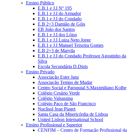
Ensino Público
E.B.1 e J.I Nº 195
E.B.1 e J.I do Armador
E.B.1 e J.I do Condado
E.B 2+3 Damião de Góis
EB João dos Santos
E.B.1 e J.I dos Lóios
E.B.1 e J.I Luiza Neto Jorge
E.B.1 e J.I Manuel Teixeira Gomes
E.B 2+3 de Marvila
E.B.1 e J.I do Condado Professor Agostinho da
Silva
Escola Secundária D.Dinis
Ensino Privado
Associação Ester Janz
Associação Tempo de Mudar
Centro Social e Paroquial S.Maximiliano Kolbe
Colégio Cesário Verde
Colégio Valsassina
Colégio Paço de São Francisco
Nuclisol Jean Piaget
Santa Casa da Misericórdia de Lisboa
United Lisbon International School
Ensino Profissional e Superior
CENFIM – Centro de Formação Profissional da