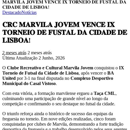
𝐌𝐀𝐑𝐕𝐈𝐋𝐀 𝐉𝐎𝐕𝐄𝐌 𝐕𝐄𝐍𝐂𝐄 𝐈𝐗 𝐓𝐎𝐑𝐍𝐄𝐈𝐎 𝐃𝐄 𝐅𝐔𝐒𝐓𝐀𝐋 𝐃𝐀
𝐂𝐈𝐃𝐀𝐃𝐄 𝐃𝐄 𝐋𝐈𝐒𝐁𝐎𝐀!
Destacado
Notícias
𝐂𝐑𝐂 𝐌𝐀𝐑𝐕𝐈𝐋𝐀 𝐉𝐎𝐕𝐄𝐌 𝐕𝐄𝐍𝐂𝐄 𝐈𝐗
𝐓𝐎𝐑𝐍𝐄𝐈𝐎 𝐃𝐄 𝐅𝐔𝐒𝐓𝐀𝐋 𝐃𝐀 𝐂𝐈𝐃𝐀𝐃𝐄 𝐃𝐄
𝐋𝐈𝐒𝐁𝐎𝐀!
2 meses atrás
2 meses atrás
Última Atualização 2 Junho, 2026
O
Clube Recreativo e Cultural Marvila Jovem
conquistou o
IX
Torneio de Futsal da Cidade de Lisboa
, após vencer o
BA
United
por 3-1 na final disputada no
Complexo Desportivo
Municipal do Casal Vistoso
.
Com esta vitória, a formação marvilense ergueu a
Taça CML
,
culminando uma participação de grande nível ao longo da
competição e confirmando o seu destaque no futsal da cidade.
O triunfo reforça ainda o histórico de sucesso das equipas da
freguesia no torneio. Em nove edições realizadas, cinco foram
conquistadas por clubes de Marvila, demonstrando a forte tradição
desportiva da freguesia e o trabalho desenvolvido pelos seus agentes