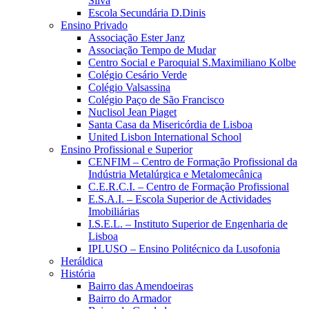
Silva
Escola Secundária D.Dinis
Ensino Privado
Associação Ester Janz
Associação Tempo de Mudar
Centro Social e Paroquial S.Maximiliano Kolbe
Colégio Cesário Verde
Colégio Valsassina
Colégio Paço de São Francisco
Nuclisol Jean Piaget
Santa Casa da Misericórdia de Lisboa
United Lisbon International School
Ensino Profissional e Superior
CENFIM – Centro de Formação Profissional da
Indústria Metalúrgica e Metalomecânica
C.E.R.C.I. – Centro de Formação Profissional
E.S.A.I. – Escola Superior de Actividades
Imobiliárias
I.S.E.L. – Instituto Superior de Engenharia de
Lisboa
IPLUSO – Ensino Politécnico da Lusofonia
Heráldica
História
Bairro das Amendoeiras
Bairro do Armador