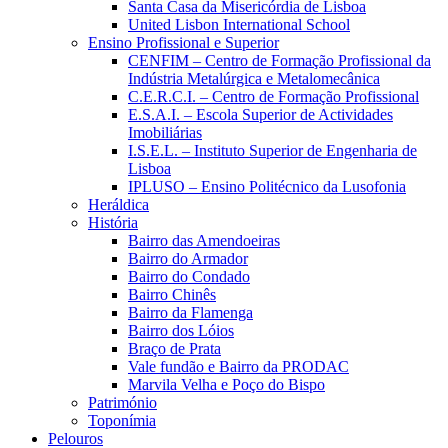
Santa Casa da Misericórdia de Lisboa
United Lisbon International School
Ensino Profissional e Superior
CENFIM – Centro de Formação Profissional da
Indústria Metalúrgica e Metalomecânica
C.E.R.C.I. – Centro de Formação Profissional
E.S.A.I. – Escola Superior de Actividades
Imobiliárias
I.S.E.L. – Instituto Superior de Engenharia de
Lisboa
IPLUSO – Ensino Politécnico da Lusofonia
Heráldica
História
Bairro das Amendoeiras
Bairro do Armador
Bairro do Condado
Bairro Chinês
Bairro da Flamenga
Bairro dos Lóios
Braço de Prata
Vale fundão e Bairro da PRODAC
Marvila Velha e Poço do Bispo
Património
Toponímia
Pelouros