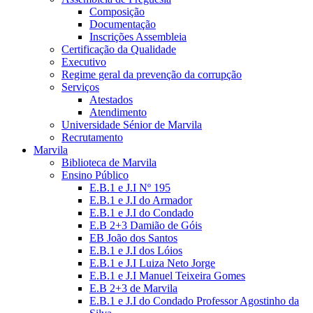
Composição
Documentação
Inscrições Assembleia
Certificação da Qualidade
Executivo
Regime geral da prevenção da corrupção
Serviços
Atestados
Atendimento
Universidade Sénior de Marvila
Recrutamento
Marvila
Biblioteca de Marvila
Ensino Público
E.B.1 e J.I Nº 195
E.B.1 e J.I do Armador
E.B.1 e J.I do Condado
E.B 2+3 Damião de Góis
EB João dos Santos
E.B.1 e J.I dos Lóios
E.B.1 e J.I Luiza Neto Jorge
E.B.1 e J.I Manuel Teixeira Gomes
E.B 2+3 de Marvila
E.B.1 e J.I do Condado Professor Agostinho da