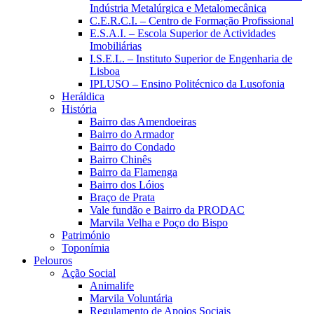
Indústria Metalúrgica e Metalomecânica
C.E.R.C.I. – Centro de Formação Profissional
E.S.A.I. – Escola Superior de Actividades
Imobiliárias
I.S.E.L. – Instituto Superior de Engenharia de
Lisboa
IPLUSO – Ensino Politécnico da Lusofonia
Heráldica
História
Bairro das Amendoeiras
Bairro do Armador
Bairro do Condado
Bairro Chinês
Bairro da Flamenga
Bairro dos Lóios
Braço de Prata
Vale fundão e Bairro da PRODAC
Marvila Velha e Poço do Bispo
Património
Toponímia
Pelouros
Ação Social
Animalife
Marvila Voluntária
Regulamento de Apoios Sociais