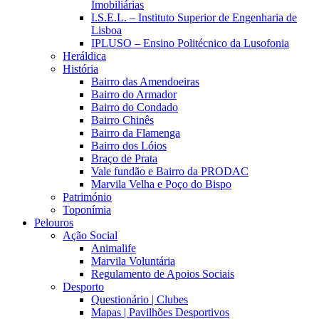
Imobiliárias
I.S.E.L. – Instituto Superior de Engenharia de
Lisboa
IPLUSO – Ensino Politécnico da Lusofonia
Heráldica
História
Bairro das Amendoeiras
Bairro do Armador
Bairro do Condado
Bairro Chinês
Bairro da Flamenga
Bairro dos Lóios
Braço de Prata
Vale fundão e Bairro da PRODAC
Marvila Velha e Poço do Bispo
Património
Toponímia
Pelouros
Ação Social
Animalife
Marvila Voluntária
Regulamento de Apoios Sociais
Desporto
Questionário | Clubes
Mapas | Pavilhões Desportivos