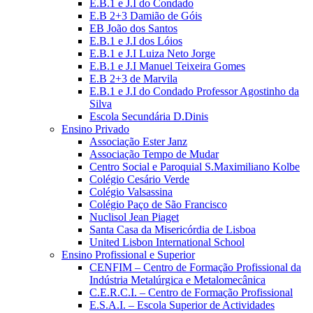
E.B.1 e J.I do Condado
E.B 2+3 Damião de Góis
EB João dos Santos
E.B.1 e J.I dos Lóios
E.B.1 e J.I Luiza Neto Jorge
E.B.1 e J.I Manuel Teixeira Gomes
E.B 2+3 de Marvila
E.B.1 e J.I do Condado Professor Agostinho da
Silva
Escola Secundária D.Dinis
Ensino Privado
Associação Ester Janz
Associação Tempo de Mudar
Centro Social e Paroquial S.Maximiliano Kolbe
Colégio Cesário Verde
Colégio Valsassina
Colégio Paço de São Francisco
Nuclisol Jean Piaget
Santa Casa da Misericórdia de Lisboa
United Lisbon International School
Ensino Profissional e Superior
CENFIM – Centro de Formação Profissional da
Indústria Metalúrgica e Metalomecânica
C.E.R.C.I. – Centro de Formação Profissional
E.S.A.I. – Escola Superior de Actividades