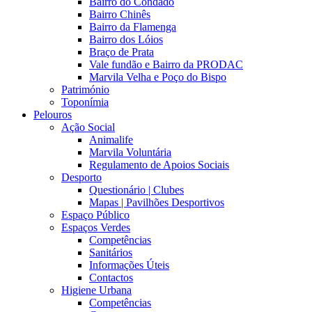
Bairro do Condado
Bairro Chinês
Bairro da Flamenga
Bairro dos Lóios
Braço de Prata
Vale fundão e Bairro da PRODAC
Marvila Velha e Poço do Bispo
Património
Toponímia
Pelouros
Ação Social
Animalife
Marvila Voluntária
Regulamento de Apoios Sociais
Desporto
Questionário | Clubes
Mapas | Pavilhões Desportivos
Espaço Público
Espaços Verdes
Competências
Sanitários
Informações Úteis
Contactos
Higiene Urbana
Competências