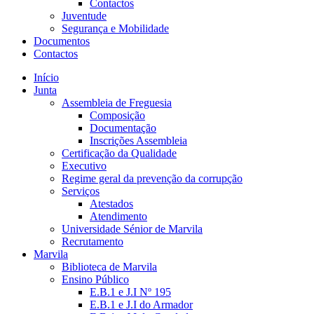
Contactos
Juventude
Segurança e Mobilidade
Documentos
Contactos
Início
Junta
Assembleia de Freguesia
Composição
Documentação
Inscrições Assembleia
Certificação da Qualidade
Executivo
Regime geral da prevenção da corrupção
Serviços
Atestados
Atendimento
Universidade Sénior de Marvila
Recrutamento
Marvila
Biblioteca de Marvila
Ensino Público
E.B.1 e J.I Nº 195
E.B.1 e J.I do Armador