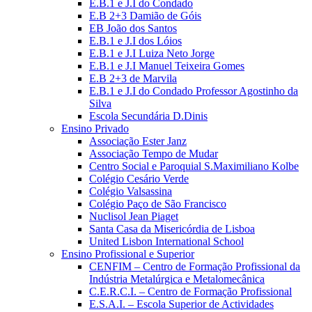
E.B.1 e J.I do Condado
E.B 2+3 Damião de Góis
EB João dos Santos
E.B.1 e J.I dos Lóios
E.B.1 e J.I Luiza Neto Jorge
E.B.1 e J.I Manuel Teixeira Gomes
E.B 2+3 de Marvila
E.B.1 e J.I do Condado Professor Agostinho da
Silva
Escola Secundária D.Dinis
Ensino Privado
Associação Ester Janz
Associação Tempo de Mudar
Centro Social e Paroquial S.Maximiliano Kolbe
Colégio Cesário Verde
Colégio Valsassina
Colégio Paço de São Francisco
Nuclisol Jean Piaget
Santa Casa da Misericórdia de Lisboa
United Lisbon International School
Ensino Profissional e Superior
CENFIM – Centro de Formação Profissional da
Indústria Metalúrgica e Metalomecânica
C.E.R.C.I. – Centro de Formação Profissional
E.S.A.I. – Escola Superior de Actividades