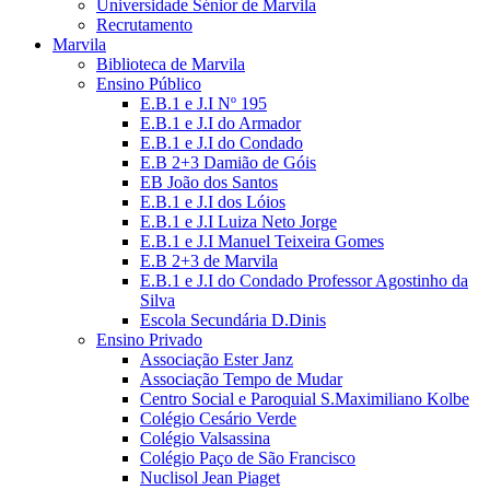
Universidade Sénior de Marvila
Recrutamento
Marvila
Biblioteca de Marvila
Ensino Público
E.B.1 e J.I Nº 195
E.B.1 e J.I do Armador
E.B.1 e J.I do Condado
E.B 2+3 Damião de Góis
EB João dos Santos
E.B.1 e J.I dos Lóios
E.B.1 e J.I Luiza Neto Jorge
E.B.1 e J.I Manuel Teixeira Gomes
E.B 2+3 de Marvila
E.B.1 e J.I do Condado Professor Agostinho da
Silva
Escola Secundária D.Dinis
Ensino Privado
Associação Ester Janz
Associação Tempo de Mudar
Centro Social e Paroquial S.Maximiliano Kolbe
Colégio Cesário Verde
Colégio Valsassina
Colégio Paço de São Francisco
Nuclisol Jean Piaget