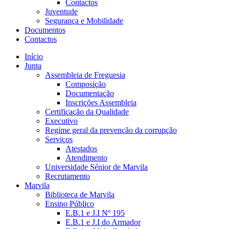
Contactos
Juventude
Segurança e Mobilidade
Documentos
Contactos
Início
Junta
Assembleia de Freguesia
Composição
Documentação
Inscrições Assembleia
Certificação da Qualidade
Executivo
Regime geral da prevenção da corrupção
Serviços
Atestados
Atendimento
Universidade Sénior de Marvila
Recrutamento
Marvila
Biblioteca de Marvila
Ensino Público
E.B.1 e J.I Nº 195
E.B.1 e J.I do Armador