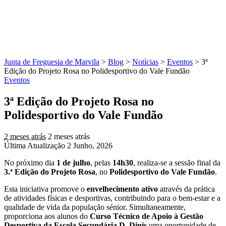
Junta de Freguesia de Marvila
>
Blog
>
Notícias
>
Eventos
>
3ª
Edição do Projeto Rosa no Polidesportivo do Vale Fundão
Eventos
3ª Edição do Projeto Rosa no
Polidesportivo do Vale Fundão
2 meses atrás
2 meses atrás
Última Atualização 2 Junho, 2026
No próximo dia
1 de julho
, pelas
14h30
, realiza-se a sessão final da
3.ª Edição do Projeto Rosa
, no
Polidesportivo do Vale Fundão
.
Esta iniciativa promove o
envelhecimento ativo
através da prática
de atividades físicas e desportivas, contribuindo para o bem-estar e a
qualidade de vida da população sénior. Simultaneamente,
proporciona aos alunos do
Curso Técnico de Apoio à Gestão
Desportiva da Escola Secundária D. Dinis
uma oportunidade de