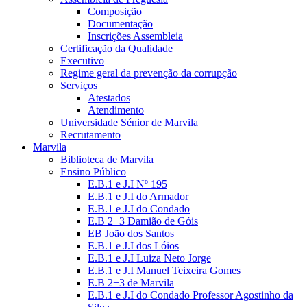
Composição
Documentação
Inscrições Assembleia
Certificação da Qualidade
Executivo
Regime geral da prevenção da corrupção
Serviços
Atestados
Atendimento
Universidade Sénior de Marvila
Recrutamento
Marvila
Biblioteca de Marvila
Ensino Público
E.B.1 e J.I Nº 195
E.B.1 e J.I do Armador
E.B.1 e J.I do Condado
E.B 2+3 Damião de Góis
EB João dos Santos
E.B.1 e J.I dos Lóios
E.B.1 e J.I Luiza Neto Jorge
E.B.1 e J.I Manuel Teixeira Gomes
E.B 2+3 de Marvila
E.B.1 e J.I do Condado Professor Agostinho da