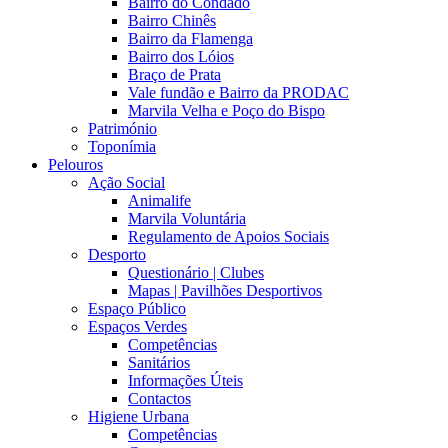
Bairro do Condado
Bairro Chinês
Bairro da Flamenga
Bairro dos Lóios
Braço de Prata
Vale fundão e Bairro da PRODAC
Marvila Velha e Poço do Bispo
Património
Toponímia
Pelouros
Ação Social
Animalife
Marvila Voluntária
Regulamento de Apoios Sociais
Desporto
Questionário | Clubes
Mapas | Pavilhões Desportivos
Espaço Público
Espaços Verdes
Competências
Sanitários
Informações Úteis
Contactos
Higiene Urbana
Competências