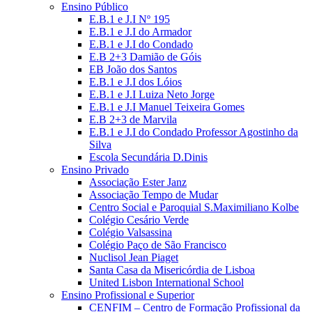
Ensino Público
E.B.1 e J.I Nº 195
E.B.1 e J.I do Armador
E.B.1 e J.I do Condado
E.B 2+3 Damião de Góis
EB João dos Santos
E.B.1 e J.I dos Lóios
E.B.1 e J.I Luiza Neto Jorge
E.B.1 e J.I Manuel Teixeira Gomes
E.B 2+3 de Marvila
E.B.1 e J.I do Condado Professor Agostinho da
Silva
Escola Secundária D.Dinis
Ensino Privado
Associação Ester Janz
Associação Tempo de Mudar
Centro Social e Paroquial S.Maximiliano Kolbe
Colégio Cesário Verde
Colégio Valsassina
Colégio Paço de São Francisco
Nuclisol Jean Piaget
Santa Casa da Misericórdia de Lisboa
United Lisbon International School
Ensino Profissional e Superior
CENFIM – Centro de Formação Profissional da