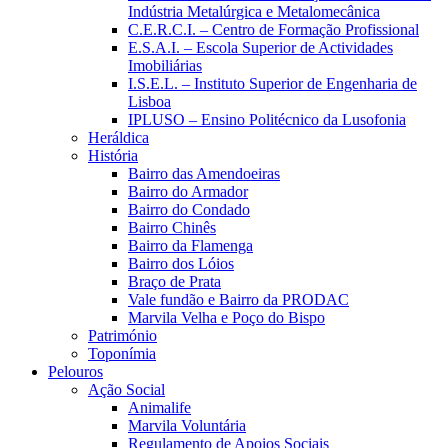
Indústria Metalúrgica e Metalomecânica
C.E.R.C.I. – Centro de Formação Profissional
E.S.A.I. – Escola Superior de Actividades
Imobiliárias
I.S.E.L. – Instituto Superior de Engenharia de
Lisboa
IPLUSO – Ensino Politécnico da Lusofonia
Heráldica
História
Bairro das Amendoeiras
Bairro do Armador
Bairro do Condado
Bairro Chinês
Bairro da Flamenga
Bairro dos Lóios
Braço de Prata
Vale fundão e Bairro da PRODAC
Marvila Velha e Poço do Bispo
Património
Toponímia
Pelouros
Ação Social
Animalife
Marvila Voluntária
Regulamento de Apoios Sociais