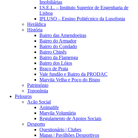
Imobiliárias
I.S.E.L. – Instituto Superior de Engenharia de
Lisboa
IPLUSO – Ensino Politécnico da Lusofonia
Heráldica
História
Bairro das Amendoeiras
Bairro do Armador
Bairro do Condado
Bairro Chinês
Bairro da Flamenga
Bairro dos Lóios
Braço de Prata
Vale fundão e Bairro da PRODAC
Marvila Velha e Poço do Bispo
Património
Toponímia
Pelouros
Ação Social
Animalife
Marvila Voluntária
Regulamento de Apoios Sociais
Desporto
Questionário | Clubes
Mapas | Pavilhões Desportivos