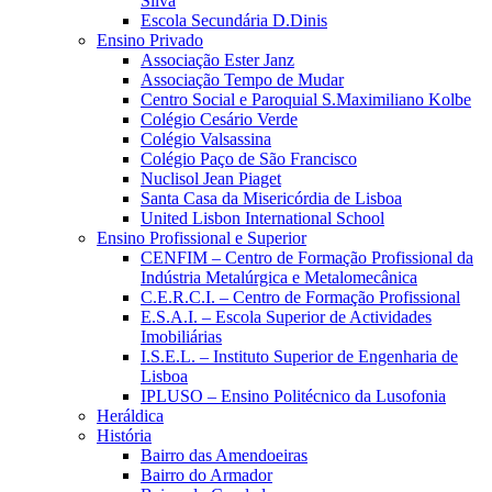
Silva
Escola Secundária D.Dinis
Ensino Privado
Associação Ester Janz
Associação Tempo de Mudar
Centro Social e Paroquial S.Maximiliano Kolbe
Colégio Cesário Verde
Colégio Valsassina
Colégio Paço de São Francisco
Nuclisol Jean Piaget
Santa Casa da Misericórdia de Lisboa
United Lisbon International School
Ensino Profissional e Superior
CENFIM – Centro de Formação Profissional da
Indústria Metalúrgica e Metalomecânica
C.E.R.C.I. – Centro de Formação Profissional
E.S.A.I. – Escola Superior de Actividades
Imobiliárias
I.S.E.L. – Instituto Superior de Engenharia de
Lisboa
IPLUSO – Ensino Politécnico da Lusofonia
Heráldica
História
Bairro das Amendoeiras
Bairro do Armador