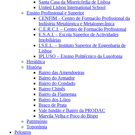
Santa Casa da Misericórdia de Lisboa
United Lisbon International School
Ensino Profissional e Superior
CENFIM – Centro de Formação Profissional da
Indústria Metalúrgica e Metalomecânica
C.E.R.C.I. – Centro de Formação Profissional
E.S.A.I. – Escola Superior de Actividades
Imobiliárias
I.S.E.L. – Instituto Superior de Engenharia de
Lisboa
IPLUSO – Ensino Politécnico da Lusofonia
Heráldica
História
Bairro das Amendoeiras
Bairro do Armador
Bairro do Condado
Bairro Chinês
Bairro da Flamenga
Bairro dos Lóios
Braço de Prata
Vale fundão e Bairro da PRODAC
Marvila Velha e Poço do Bispo
Património
Toponímia
Pelouros