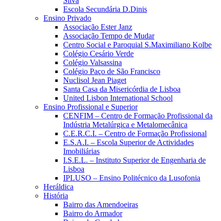
Silva
Escola Secundária D.Dinis
Ensino Privado
Associação Ester Janz
Associação Tempo de Mudar
Centro Social e Paroquial S.Maximiliano Kolbe
Colégio Cesário Verde
Colégio Valsassina
Colégio Paço de São Francisco
Nuclisol Jean Piaget
Santa Casa da Misericórdia de Lisboa
United Lisbon International School
Ensino Profissional e Superior
CENFIM – Centro de Formação Profissional da
Indústria Metalúrgica e Metalomecânica
C.E.R.C.I. – Centro de Formação Profissional
E.S.A.I. – Escola Superior de Actividades
Imobiliárias
I.S.E.L. – Instituto Superior de Engenharia de
Lisboa
IPLUSO – Ensino Politécnico da Lusofonia
Heráldica
História
Bairro das Amendoeiras
Bairro do Armador