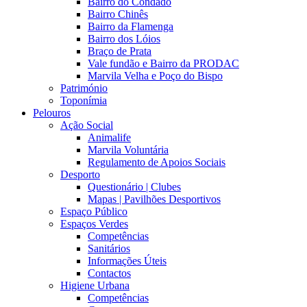
Bairro do Condado
Bairro Chinês
Bairro da Flamenga
Bairro dos Lóios
Braço de Prata
Vale fundão e Bairro da PRODAC
Marvila Velha e Poço do Bispo
Património
Toponímia
Pelouros
Ação Social
Animalife
Marvila Voluntária
Regulamento de Apoios Sociais
Desporto
Questionário | Clubes
Mapas | Pavilhões Desportivos
Espaço Público
Espaços Verdes
Competências
Sanitários
Informações Úteis
Contactos
Higiene Urbana
Competências