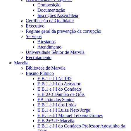
Composição
Documentação
Inscrições Assembleia
Certificação da Qualidade
Executivo
Regime geral da prevenção da corrupção
Serviços
Atestados
Atendimento
Universidade Sénior de Marvila
Recrutamento
Marvila
Biblioteca de Marvila
Ensino Público
E.B.1 e J.I Nº 195
E.B.1 e J.I do Armador
E.B.1 e J.I do Condado
E.B 2+3 Damião de Góis
EB João dos Santos
E.B.1 e J.I dos Lóios
E.B.1 e J.I Luiza Neto Jorge
E.B.1 e J.I Manuel Teixeira Gomes
E.B 2+3 de Marvila
E.B.1 e J.I do Condado Professor Agostinho da