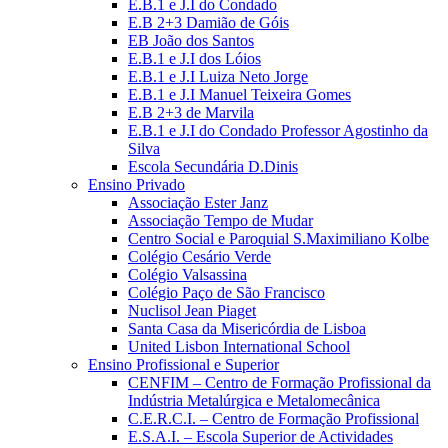
E.B.1 e J.I do Condado
E.B 2+3 Damião de Góis
EB João dos Santos
E.B.1 e J.I dos Lóios
E.B.1 e J.I Luiza Neto Jorge
E.B.1 e J.I Manuel Teixeira Gomes
E.B 2+3 de Marvila
E.B.1 e J.I do Condado Professor Agostinho da
Silva
Escola Secundária D.Dinis
Ensino Privado
Associação Ester Janz
Associação Tempo de Mudar
Centro Social e Paroquial S.Maximiliano Kolbe
Colégio Cesário Verde
Colégio Valsassina
Colégio Paço de São Francisco
Nuclisol Jean Piaget
Santa Casa da Misericórdia de Lisboa
United Lisbon International School
Ensino Profissional e Superior
CENFIM – Centro de Formação Profissional da
Indústria Metalúrgica e Metalomecânica
C.E.R.C.I. – Centro de Formação Profissional
E.S.A.I. – Escola Superior de Actividades