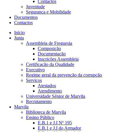
Contactos
Juventude
Segurança e Mobilidade
Documentos
Contactos
Início
Junta
Assembleia de Freguesia
Composição
Documentação
Inscrições Assembleia
Certificação da Qualidade
Executivo
Regime geral da prevenção da corrupção
Serviços
Atestados
Atendimento
Universidade Sénior de Marvila
Recrutamento
Marvila
Biblioteca de Marvila
Ensino Público
E.B.1 e J.I Nº 195
E.B.1 e J.I do Armador