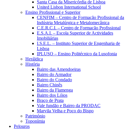
Santa Casa da Misericórdia de Lisboa
United Lisbon International School
Ensino Profissional e Superior
CENFIM – Centro de Formação Profissional da
Indústria Metalúrgica e Metalomecânica
C.E.R.C.I. – Centro de Formação Profissional
E.S.A.I. – Escola Superior de Actividades
Imobiliárias
I.S.E.L. – Instituto Superior de Engenharia de
Lisboa
IPLUSO – Ensino Politécnico da Lusofonia
Heráldica
História
Bairro das Amendoeiras
Bairro do Armador
Bairro do Condado
Bairro Chinês
Bairro da Flamenga
Bairro dos Lóios
Braço de Prata
Vale fundão e Bairro da PRODAC
Marvila Velha e Poço do Bispo
Património
Toponímia
Pelouros