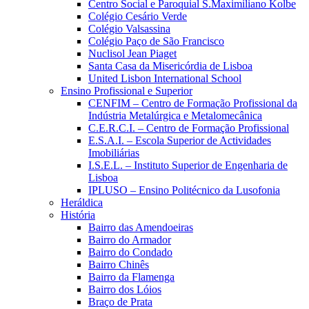
Centro Social e Paroquial S.Maximiliano Kolbe
Colégio Cesário Verde
Colégio Valsassina
Colégio Paço de São Francisco
Nuclisol Jean Piaget
Santa Casa da Misericórdia de Lisboa
United Lisbon International School
Ensino Profissional e Superior
CENFIM – Centro de Formação Profissional da
Indústria Metalúrgica e Metalomecânica
C.E.R.C.I. – Centro de Formação Profissional
E.S.A.I. – Escola Superior de Actividades
Imobiliárias
I.S.E.L. – Instituto Superior de Engenharia de
Lisboa
IPLUSO – Ensino Politécnico da Lusofonia
Heráldica
História
Bairro das Amendoeiras
Bairro do Armador
Bairro do Condado
Bairro Chinês
Bairro da Flamenga
Bairro dos Lóios
Braço de Prata