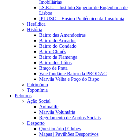
Imobiliárias
I.S.E.L. – Instituto Superior de Engenharia de
Lisboa
IPLUSO – Ensino Politécnico da Lusofonia
Heráldica
História
Bairro das Amendoeiras
Bairro do Armador
Bairro do Condado
Bairro Chinês
Bairro da Flamenga
Bairro dos Lóios
Braço de Prata
Vale fundão e Bairro da PRODAC
Marvila Velha e Poço do Bispo
Património
Toponímia
Pelouros
Ação Social
Animalife
Marvila Voluntária
Regulamento de Apoios Sociais
Desporto
Questionário | Clubes
Mapas | Pavilhões Desportivos