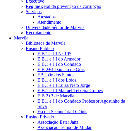
Executivo
Regime geral da prevenção da corrupção
Serviços
Atestados
Atendimento
Universidade Sénior de Marvila
Recrutamento
Marvila
Biblioteca de Marvila
Ensino Público
E.B.1 e J.I Nº 195
E.B.1 e J.I do Armador
E.B.1 e J.I do Condado
E.B 2+3 Damião de Góis
EB João dos Santos
E.B.1 e J.I dos Lóios
E.B.1 e J.I Luiza Neto Jorge
E.B.1 e J.I Manuel Teixeira Gomes
E.B 2+3 de Marvila
E.B.1 e J.I do Condado Professor Agostinho da
Silva
Escola Secundária D.Dinis
Ensino Privado
Associação Ester Janz
Associação Tempo de Mudar