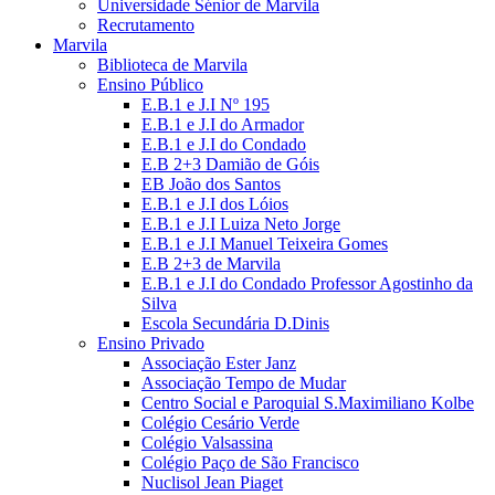
Universidade Sénior de Marvila
Recrutamento
Marvila
Biblioteca de Marvila
Ensino Público
E.B.1 e J.I Nº 195
E.B.1 e J.I do Armador
E.B.1 e J.I do Condado
E.B 2+3 Damião de Góis
EB João dos Santos
E.B.1 e J.I dos Lóios
E.B.1 e J.I Luiza Neto Jorge
E.B.1 e J.I Manuel Teixeira Gomes
E.B 2+3 de Marvila
E.B.1 e J.I do Condado Professor Agostinho da
Silva
Escola Secundária D.Dinis
Ensino Privado
Associação Ester Janz
Associação Tempo de Mudar
Centro Social e Paroquial S.Maximiliano Kolbe
Colégio Cesário Verde
Colégio Valsassina
Colégio Paço de São Francisco
Nuclisol Jean Piaget