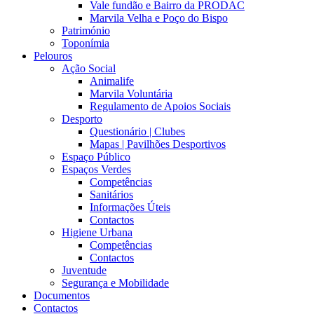
Vale fundão e Bairro da PRODAC
Marvila Velha e Poço do Bispo
Património
Toponímia
Pelouros
Ação Social
Animalife
Marvila Voluntária
Regulamento de Apoios Sociais
Desporto
Questionário | Clubes
Mapas | Pavilhões Desportivos
Espaço Público
Espaços Verdes
Competências
Sanitários
Informações Úteis
Contactos
Higiene Urbana
Competências
Contactos
Juventude
Segurança e Mobilidade
Documentos
Contactos