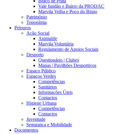
Braço de Prata
Vale fundão e Bairro da PRODAC
Marvila Velha e Poço do Bispo
Património
Toponímia
Pelouros
Ação Social
Animalife
Marvila Voluntária
Regulamento de Apoios Sociais
Desporto
Questionário | Clubes
Mapas | Pavilhões Desportivos
Espaço Público
Espaços Verdes
Competências
Sanitários
Informações Úteis
Contactos
Higiene Urbana
Competências
Contactos
Juventude
Segurança e Mobilidade
Documentos