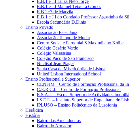
E.B.1 e J.I Luiza Neto Jorge
E.B.1 e J.I Manuel Teixeira Gomes
E.B 2+3 de Marvila
E.B.1 e J.I do Condado Professor Agostinho da Si
Escola Secundária D.Dinis
Ensino Privado
Associação Ester Janz
Associação Tempo de Mudar
Centro Social e Paroquial S.Maximiliano Kolbe
Colégio Cesário Verde
Colégio Valsassina
Colégio Paço de São Francisco
Nuclisol Jean Piaget
Santa Casa da Misericórdia de Lisboa
United Lisbon International School
Ensino Profissional e Superior
CENFIM – Centro de Formação Profissional da In
C.E.R.C.I. – Centro de Formação Profissional
E.S.A.I. – Escola Superior de Actividades Imobiliá
I.S.E.L. – Instituto Superior de Engenharia de Lis
IPLUSO – Ensino Politécnico da Lusofonia
Heráldica
História
Bairro das Amendoeiras
Bairro do Armador