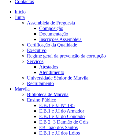
Contactos
Início
Junta
Assembleia de Freguesia
Composição
Documentação
Inscrições Assembleia
Certificação da Qualidade
Executivo
Regime geral da prevenção da corrupção
Serviços
Atestados
Atendimento
Universidade Sénior de Marvila
Recrutamento
Marvila
Biblioteca de Marvila
Ensino Público
E.B.1 e J.I Nº 195
E.B.1 e J.I do Armador
E.B.1 e J.I do Condado
E.B 2+3 Damião de Góis
EB João dos Santos
E.B.1 e J.I dos Lóios