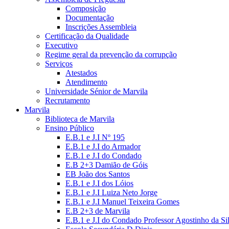
Composição
Documentação
Inscrições Assembleia
Certificação da Qualidade
Executivo
Regime geral da prevenção da corrupção
Serviços
Atestados
Atendimento
Universidade Sénior de Marvila
Recrutamento
Marvila
Biblioteca de Marvila
Ensino Público
E.B.1 e J.I Nº 195
E.B.1 e J.I do Armador
E.B.1 e J.I do Condado
E.B 2+3 Damião de Góis
EB João dos Santos
E.B.1 e J.I dos Lóios
E.B.1 e J.I Luiza Neto Jorge
E.B.1 e J.I Manuel Teixeira Gomes
E.B 2+3 de Marvila
E.B.1 e J.I do Condado Professor Agostinho da Si