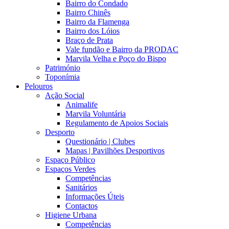
Bairro do Condado
Bairro Chinês
Bairro da Flamenga
Bairro dos Lóios
Braço de Prata
Vale fundão e Bairro da PRODAC
Marvila Velha e Poço do Bispo
Património
Toponímia
Pelouros
Ação Social
Animalife
Marvila Voluntária
Regulamento de Apoios Sociais
Desporto
Questionário | Clubes
Mapas | Pavilhões Desportivos
Espaço Público
Espaços Verdes
Competências
Sanitários
Informações Úteis
Contactos
Higiene Urbana
Competências