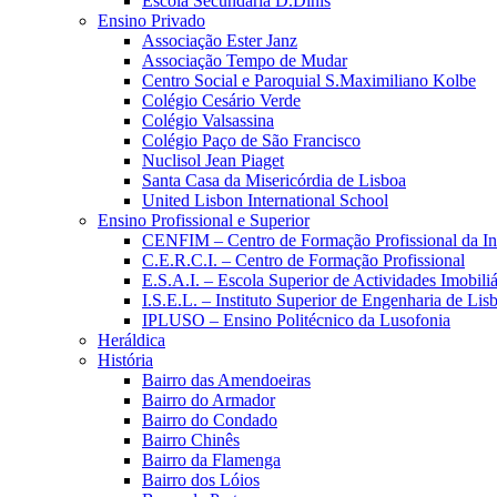
Escola Secundária D.Dinis
Ensino Privado
Associação Ester Janz
Associação Tempo de Mudar
Centro Social e Paroquial S.Maximiliano Kolbe
Colégio Cesário Verde
Colégio Valsassina
Colégio Paço de São Francisco
Nuclisol Jean Piaget
Santa Casa da Misericórdia de Lisboa
United Lisbon International School
Ensino Profissional e Superior
CENFIM – Centro de Formação Profissional da In
C.E.R.C.I. – Centro de Formação Profissional
E.S.A.I. – Escola Superior de Actividades Imobiliá
I.S.E.L. – Instituto Superior de Engenharia de Lis
IPLUSO – Ensino Politécnico da Lusofonia
Heráldica
História
Bairro das Amendoeiras
Bairro do Armador
Bairro do Condado
Bairro Chinês
Bairro da Flamenga
Bairro dos Lóios