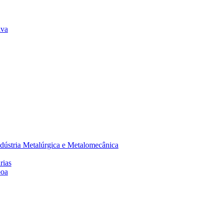
lva
dústria Metalúrgica e Metalomecânica
rias
boa