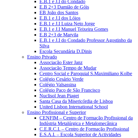
E.B.1 e J.I do Condado
E.B 2+3 Damião de Góis
EB João dos Santos
E.B.1 e J.I dos Lóios
E.B.1 e J.I Luiza Neto Jorge
E.B.1 e J.I Manuel Teixeira Gomes
E.B 2+3 de Marvila
E.B.1 e J.I do Condado Professor Agostinho da
Silva
Escola Secundária D.Dinis
Ensino Privado
Associação Ester Janz
Associação Tempo de Mudar
Centro Social e Paroquial S.Maximiliano Kolbe
Colégio Cesário Verde
Colégio Valsassina
Colégio Paço de São Francisco
Nuclisol Jean Piaget
Santa Casa da Misericórdia de Lisboa
United Lisbon International School
Ensino Profissional e Superior
CENFIM – Centro de Formação Profissional da
Indústria Metalúrgica e Metalomecânica
C.E.R.C.I. – Centro de Formação Profissional
E.S.A.I. – Escola Superior de Actividades