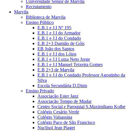
Universidade Sénior de Marvila
Recrutamento
Marvila
Biblioteca de Marvila
Ensino Público
E.B.1 e J.I Nº 195
E.B.1 e J.I do Armador
E.B.1 e J.I do Condado
E.B 2+3 Damião de Góis
EB João dos Santos
E.B.1 e J.I dos Lóios
E.B.1 e J.I Luiza Neto Jorge
E.B.1 e J.I Manuel Teixeira Gomes
E.B 2+3 de Marvila
E.B.1 e J.I do Condado Professor Agostinho da
Silva
Escola Secundária D.Dinis
Ensino Privado
Associação Ester Janz
Associação Tempo de Mudar
Centro Social e Paroquial S.Maximiliano Kolbe
Colégio Cesário Verde
Colégio Valsassina
Colégio Paço de São Francisco
Nuclisol Jean Piaget