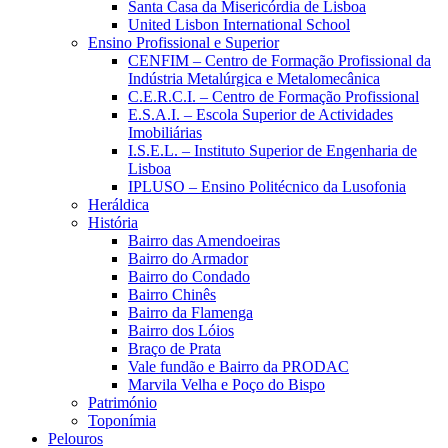
Santa Casa da Misericórdia de Lisboa
United Lisbon International School
Ensino Profissional e Superior
CENFIM – Centro de Formação Profissional da
Indústria Metalúrgica e Metalomecânica
C.E.R.C.I. – Centro de Formação Profissional
E.S.A.I. – Escola Superior de Actividades
Imobiliárias
I.S.E.L. – Instituto Superior de Engenharia de
Lisboa
IPLUSO – Ensino Politécnico da Lusofonia
Heráldica
História
Bairro das Amendoeiras
Bairro do Armador
Bairro do Condado
Bairro Chinês
Bairro da Flamenga
Bairro dos Lóios
Braço de Prata
Vale fundão e Bairro da PRODAC
Marvila Velha e Poço do Bispo
Património
Toponímia
Pelouros