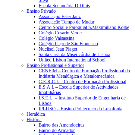
Silva
Escola Secundária D.Dinis
Ensino Privado
Associação Ester Janz
Associação Tempo de Mudar
Centro Social e Paroquial S.Maximiliano Kolbe
Colégio Cesário Verde
Colégio Valsassina
Colégio Paço de São Francisco
Nuclisol Jean Piaget
Santa Casa da Misericórdia de Lisboa
United Lisbon International School
Ensino Profissional e Superior
CENFIM – Centro de Formação Profissional da
Indústria Metalúrgica e Metalomecânica
C.E.R.C.I. – Centro de Formação Profissional
E.S.A.I. – Escola Superior de Actividades
Imobiliárias
I.S.E.L. – Instituto Superior de Engenharia de
Lisboa
IPLUSO – Ensino Politécnico da Lusofonia
Heráldica
História
Bairro das Amendoeiras
Bairro do Armador