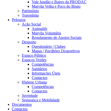
Vale fundão e Bairro da PRODAC
Marvila Velha e Poço do Bispo
Património
Toponímia
Pelouros
Ação Social
Animalife
Marvila Voluntária
Regulamento de Apoios Sociais
Desporto
Questionário | Clubes
Mapas | Pavilhões Desportivos
Espaço Público
Espaços Verdes
Competências
Sanitários
Informações Úteis
Contactos
Higiene Urbana
Competências
Contactos
Juventude
Segurança e Mobilidade
Documentos
Contactos