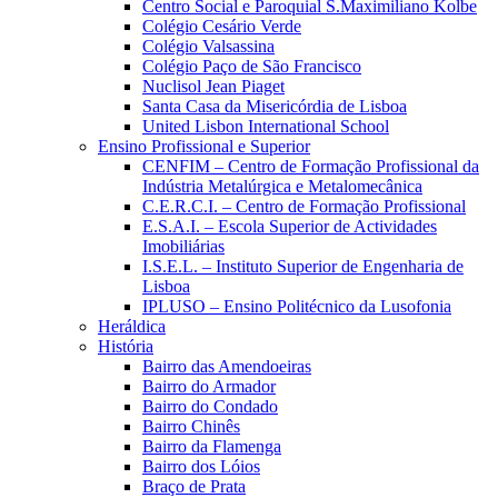
Centro Social e Paroquial S.Maximiliano Kolbe
Colégio Cesário Verde
Colégio Valsassina
Colégio Paço de São Francisco
Nuclisol Jean Piaget
Santa Casa da Misericórdia de Lisboa
United Lisbon International School
Ensino Profissional e Superior
CENFIM – Centro de Formação Profissional da
Indústria Metalúrgica e Metalomecânica
C.E.R.C.I. – Centro de Formação Profissional
E.S.A.I. – Escola Superior de Actividades
Imobiliárias
I.S.E.L. – Instituto Superior de Engenharia de
Lisboa
IPLUSO – Ensino Politécnico da Lusofonia
Heráldica
História
Bairro das Amendoeiras
Bairro do Armador
Bairro do Condado
Bairro Chinês
Bairro da Flamenga
Bairro dos Lóios
Braço de Prata