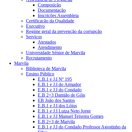
Composição
Documentação
Inscrições Assembleia
Certificação da Qualidade
Executivo
Regime geral da prevenção da corrupção
Serviços
Atestados
Atendimento
Universidade Sénior de Marvila
Recrutamento
Marvila
Biblioteca de Marvila
Ensino Público
E.B.1 e J.I Nº 195
E.B.1 e J.I do Armador
E.B.1 e J.I do Condado
E.B 2+3 Damião de Góis
EB João dos Santos
E.B.1 e J.I dos Lóios
E.B.1 e J.I Luiza Neto Jorge
E.B.1 e J.I Manuel Teixeira Gomes
E.B 2+3 de Marvila
E.B.1 e J.I do Condado Professor Agostinho da