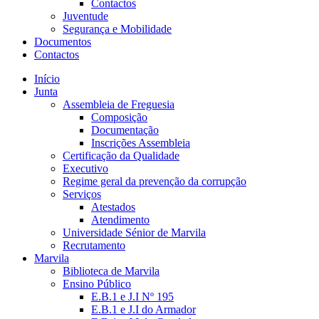
Contactos
Juventude
Segurança e Mobilidade
Documentos
Contactos
Início
Junta
Assembleia de Freguesia
Composição
Documentação
Inscrições Assembleia
Certificação da Qualidade
Executivo
Regime geral da prevenção da corrupção
Serviços
Atestados
Atendimento
Universidade Sénior de Marvila
Recrutamento
Marvila
Biblioteca de Marvila
Ensino Público
E.B.1 e J.I Nº 195
E.B.1 e J.I do Armador