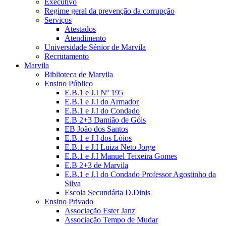
Executivo
Regime geral da prevenção da corrupção
Serviços
Atestados
Atendimento
Universidade Sénior de Marvila
Recrutamento
Marvila
Biblioteca de Marvila
Ensino Público
E.B.1 e J.I Nº 195
E.B.1 e J.I do Armador
E.B.1 e J.I do Condado
E.B 2+3 Damião de Góis
EB João dos Santos
E.B.1 e J.I dos Lóios
E.B.1 e J.I Luiza Neto Jorge
E.B.1 e J.I Manuel Teixeira Gomes
E.B 2+3 de Marvila
E.B.1 e J.I do Condado Professor Agostinho da
Silva
Escola Secundária D.Dinis
Ensino Privado
Associação Ester Janz
Associação Tempo de Mudar