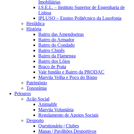
Imobiliárias
I.S.E.L. – Instituto Superior de Engenharia de
Lisboa
IPLUSO – Ensino Politécnico da Lusofonia
Heráldica
História
Bairro das Amendoeiras
Bairro do Armador
Bairro do Condado
Bairro Chinês
Bairro da Flamenga
Bairro dos Lóios
Braço de Prata
Vale fundão e Bairro da PRODAC
Marvila Velha e Poço do Bispo
Património
Toponímia
Pelouros
Ação Social
Animalife
Marvila Voluntária
Regulamento de Apoios Sociais
Desporto
Questionário | Clubes
Mapas | Pavilhões Desportivos