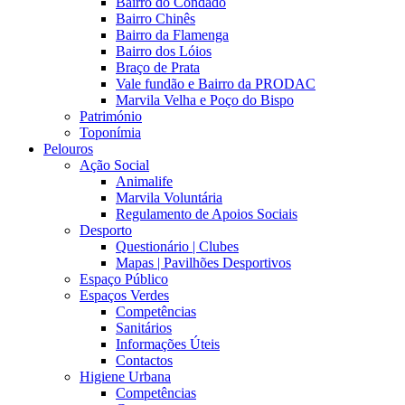
Bairro do Condado
Bairro Chinês
Bairro da Flamenga
Bairro dos Lóios
Braço de Prata
Vale fundão e Bairro da PRODAC
Marvila Velha e Poço do Bispo
Património
Toponímia
Pelouros
Ação Social
Animalife
Marvila Voluntária
Regulamento de Apoios Sociais
Desporto
Questionário | Clubes
Mapas | Pavilhões Desportivos
Espaço Público
Espaços Verdes
Competências
Sanitários
Informações Úteis
Contactos
Higiene Urbana
Competências