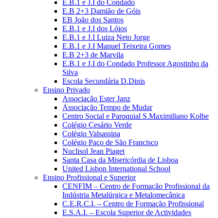
E.B.1 e J.I do Condado
E.B 2+3 Damião de Góis
EB João dos Santos
E.B.1 e J.I dos Lóios
E.B.1 e J.I Luiza Neto Jorge
E.B.1 e J.I Manuel Teixeira Gomes
E.B 2+3 de Marvila
E.B.1 e J.I do Condado Professor Agostinho da
Silva
Escola Secundária D.Dinis
Ensino Privado
Associação Ester Janz
Associação Tempo de Mudar
Centro Social e Paroquial S.Maximiliano Kolbe
Colégio Cesário Verde
Colégio Valsassina
Colégio Paço de São Francisco
Nuclisol Jean Piaget
Santa Casa da Misericórdia de Lisboa
United Lisbon International School
Ensino Profissional e Superior
CENFIM – Centro de Formação Profissional da
Indústria Metalúrgica e Metalomecânica
C.E.R.C.I. – Centro de Formação Profissional
E.S.A.I. – Escola Superior de Actividades