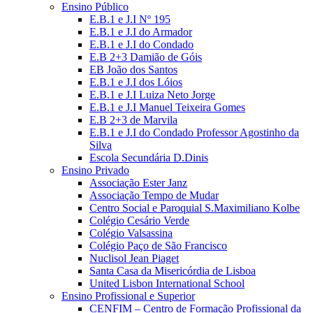
Ensino Público
E.B.1 e J.I Nº 195
E.B.1 e J.I do Armador
E.B.1 e J.I do Condado
E.B 2+3 Damião de Góis
EB João dos Santos
E.B.1 e J.I dos Lóios
E.B.1 e J.I Luiza Neto Jorge
E.B.1 e J.I Manuel Teixeira Gomes
E.B 2+3 de Marvila
E.B.1 e J.I do Condado Professor Agostinho da
Silva
Escola Secundária D.Dinis
Ensino Privado
Associação Ester Janz
Associação Tempo de Mudar
Centro Social e Paroquial S.Maximiliano Kolbe
Colégio Cesário Verde
Colégio Valsassina
Colégio Paço de São Francisco
Nuclisol Jean Piaget
Santa Casa da Misericórdia de Lisboa
United Lisbon International School
Ensino Profissional e Superior
CENFIM – Centro de Formação Profissional da