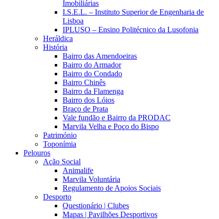
Imobiliárias
I.S.E.L. – Instituto Superior de Engenharia de
Lisboa
IPLUSO – Ensino Politécnico da Lusofonia
Heráldica
História
Bairro das Amendoeiras
Bairro do Armador
Bairro do Condado
Bairro Chinês
Bairro da Flamenga
Bairro dos Lóios
Braço de Prata
Vale fundão e Bairro da PRODAC
Marvila Velha e Poço do Bispo
Património
Toponímia
Pelouros
Ação Social
Animalife
Marvila Voluntária
Regulamento de Apoios Sociais
Desporto
Questionário | Clubes
Mapas | Pavilhões Desportivos