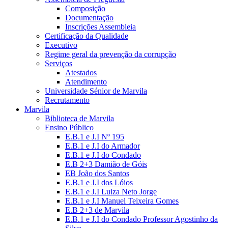
Composição
Documentação
Inscrições Assembleia
Certificação da Qualidade
Executivo
Regime geral da prevenção da corrupção
Serviços
Atestados
Atendimento
Universidade Sénior de Marvila
Recrutamento
Marvila
Biblioteca de Marvila
Ensino Público
E.B.1 e J.I Nº 195
E.B.1 e J.I do Armador
E.B.1 e J.I do Condado
E.B 2+3 Damião de Góis
EB João dos Santos
E.B.1 e J.I dos Lóios
E.B.1 e J.I Luiza Neto Jorge
E.B.1 e J.I Manuel Teixeira Gomes
E.B 2+3 de Marvila
E.B.1 e J.I do Condado Professor Agostinho da