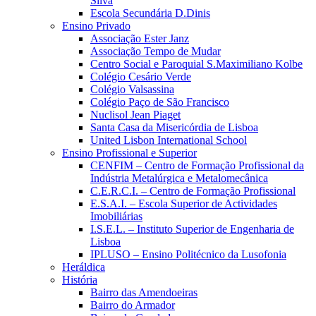
Silva
Escola Secundária D.Dinis
Ensino Privado
Associação Ester Janz
Associação Tempo de Mudar
Centro Social e Paroquial S.Maximiliano Kolbe
Colégio Cesário Verde
Colégio Valsassina
Colégio Paço de São Francisco
Nuclisol Jean Piaget
Santa Casa da Misericórdia de Lisboa
United Lisbon International School
Ensino Profissional e Superior
CENFIM – Centro de Formação Profissional da
Indústria Metalúrgica e Metalomecânica
C.E.R.C.I. – Centro de Formação Profissional
E.S.A.I. – Escola Superior de Actividades
Imobiliárias
I.S.E.L. – Instituto Superior de Engenharia de
Lisboa
IPLUSO – Ensino Politécnico da Lusofonia
Heráldica
História
Bairro das Amendoeiras
Bairro do Armador