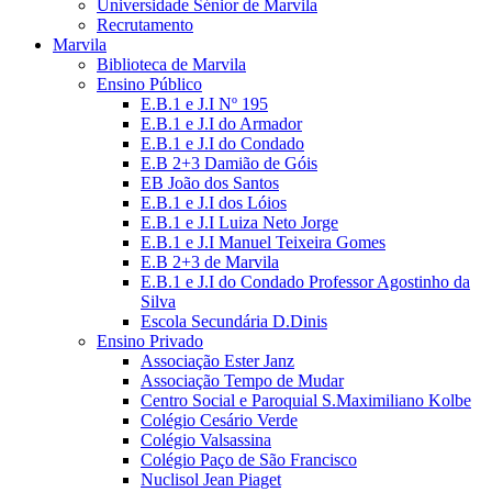
Universidade Sénior de Marvila
Recrutamento
Marvila
Biblioteca de Marvila
Ensino Público
E.B.1 e J.I Nº 195
E.B.1 e J.I do Armador
E.B.1 e J.I do Condado
E.B 2+3 Damião de Góis
EB João dos Santos
E.B.1 e J.I dos Lóios
E.B.1 e J.I Luiza Neto Jorge
E.B.1 e J.I Manuel Teixeira Gomes
E.B 2+3 de Marvila
E.B.1 e J.I do Condado Professor Agostinho da
Silva
Escola Secundária D.Dinis
Ensino Privado
Associação Ester Janz
Associação Tempo de Mudar
Centro Social e Paroquial S.Maximiliano Kolbe
Colégio Cesário Verde
Colégio Valsassina
Colégio Paço de São Francisco
Nuclisol Jean Piaget