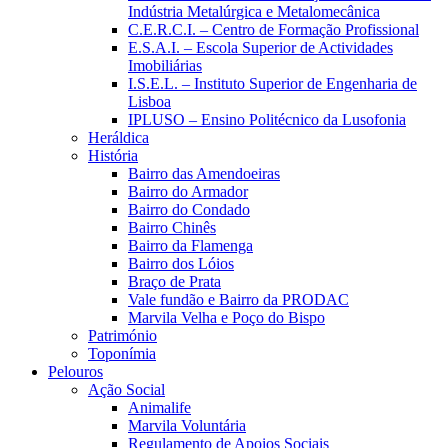
Indústria Metalúrgica e Metalomecânica
C.E.R.C.I. – Centro de Formação Profissional
E.S.A.I. – Escola Superior de Actividades
Imobiliárias
I.S.E.L. – Instituto Superior de Engenharia de
Lisboa
IPLUSO – Ensino Politécnico da Lusofonia
Heráldica
História
Bairro das Amendoeiras
Bairro do Armador
Bairro do Condado
Bairro Chinês
Bairro da Flamenga
Bairro dos Lóios
Braço de Prata
Vale fundão e Bairro da PRODAC
Marvila Velha e Poço do Bispo
Património
Toponímia
Pelouros
Ação Social
Animalife
Marvila Voluntária
Regulamento de Apoios Sociais