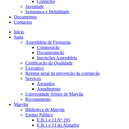
Contactos
Juventude
Segurança e Mobilidade
Documentos
Contactos
Início
Junta
Assembleia de Freguesia
Composição
Documentação
Inscrições Assembleia
Certificação da Qualidade
Executivo
Regime geral da prevenção da corrupção
Serviços
Atestados
Atendimento
Universidade Sénior de Marvila
Recrutamento
Marvila
Biblioteca de Marvila
Ensino Público
E.B.1 e J.I Nº 195
E.B.1 e J.I do Armador