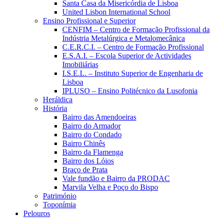
Santa Casa da Misericórdia de Lisboa
United Lisbon International School
Ensino Profissional e Superior
CENFIM – Centro de Formação Profissional da
Indústria Metalúrgica e Metalomecânica
C.E.R.C.I. – Centro de Formação Profissional
E.S.A.I. – Escola Superior de Actividades
Imobiliárias
I.S.E.L. – Instituto Superior de Engenharia de
Lisboa
IPLUSO – Ensino Politécnico da Lusofonia
Heráldica
História
Bairro das Amendoeiras
Bairro do Armador
Bairro do Condado
Bairro Chinês
Bairro da Flamenga
Bairro dos Lóios
Braço de Prata
Vale fundão e Bairro da PRODAC
Marvila Velha e Poço do Bispo
Património
Toponímia
Pelouros