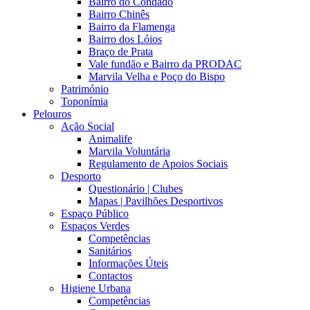
Bairro do Condado
Bairro Chinês
Bairro da Flamenga
Bairro dos Lóios
Braço de Prata
Vale fundão e Bairro da PRODAC
Marvila Velha e Poço do Bispo
Património
Toponímia
Pelouros
Ação Social
Animalife
Marvila Voluntária
Regulamento de Apoios Sociais
Desporto
Questionário | Clubes
Mapas | Pavilhões Desportivos
Espaço Público
Espaços Verdes
Competências
Sanitários
Informações Úteis
Contactos
Higiene Urbana
Competências