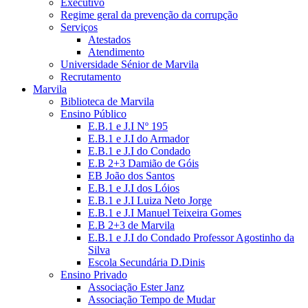
Executivo
Regime geral da prevenção da corrupção
Serviços
Atestados
Atendimento
Universidade Sénior de Marvila
Recrutamento
Marvila
Biblioteca de Marvila
Ensino Público
E.B.1 e J.I Nº 195
E.B.1 e J.I do Armador
E.B.1 e J.I do Condado
E.B 2+3 Damião de Góis
EB João dos Santos
E.B.1 e J.I dos Lóios
E.B.1 e J.I Luiza Neto Jorge
E.B.1 e J.I Manuel Teixeira Gomes
E.B 2+3 de Marvila
E.B.1 e J.I do Condado Professor Agostinho da
Silva
Escola Secundária D.Dinis
Ensino Privado
Associação Ester Janz
Associação Tempo de Mudar