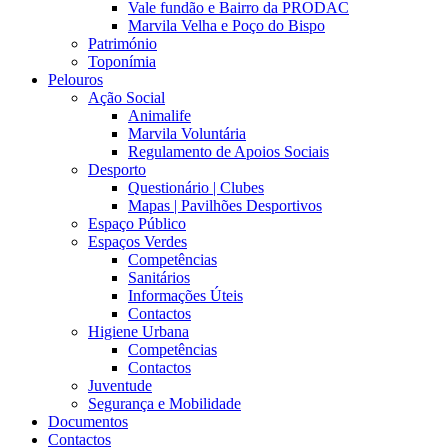
Vale fundão e Bairro da PRODAC
Marvila Velha e Poço do Bispo
Património
Toponímia
Pelouros
Ação Social
Animalife
Marvila Voluntária
Regulamento de Apoios Sociais
Desporto
Questionário | Clubes
Mapas | Pavilhões Desportivos
Espaço Público
Espaços Verdes
Competências
Sanitários
Informações Úteis
Contactos
Higiene Urbana
Competências
Contactos
Juventude
Segurança e Mobilidade
Documentos
Contactos