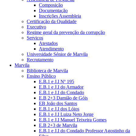
Composição
Documentação
Inscrições Assembleia
Certificação da Qualidade
Executivo
Regime geral da prevenção da corrupção
Serviços
Atestados
Atendimento
Universidade Sénior de Marvila
Recrutamento
Marvila
Biblioteca de Marvila
Ensino Público
E.B.1 e J.I Nº 195
E.B.1 e J.I do Armador
E.B.1 e J.I do Condado
E.B 2+3 Damião de Góis
EB João dos Santos
E.B.1 e J.I dos Lóios
E.B.1 e J.I Luiza Neto Jorge
E.B.1 e J.I Manuel Teixeira Gomes
E.B 2+3 de Marvila
E.B.1 e J.I do Condado Professor Agostinho da