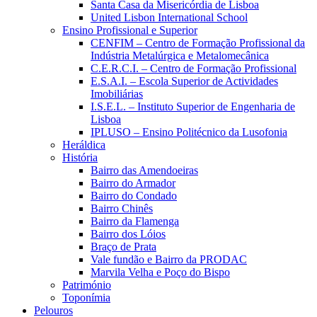
Santa Casa da Misericórdia de Lisboa
United Lisbon International School
Ensino Profissional e Superior
CENFIM – Centro de Formação Profissional da
Indústria Metalúrgica e Metalomecânica
C.E.R.C.I. – Centro de Formação Profissional
E.S.A.I. – Escola Superior de Actividades
Imobiliárias
I.S.E.L. – Instituto Superior de Engenharia de
Lisboa
IPLUSO – Ensino Politécnico da Lusofonia
Heráldica
História
Bairro das Amendoeiras
Bairro do Armador
Bairro do Condado
Bairro Chinês
Bairro da Flamenga
Bairro dos Lóios
Braço de Prata
Vale fundão e Bairro da PRODAC
Marvila Velha e Poço do Bispo
Património
Toponímia
Pelouros