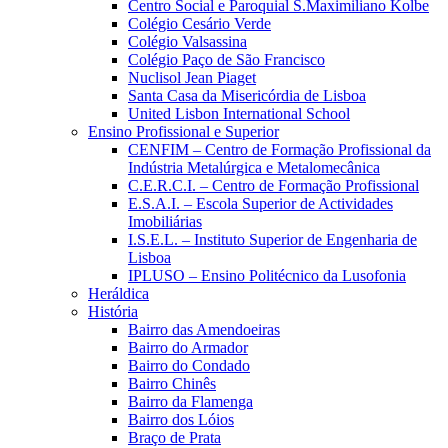
Centro Social e Paroquial S.Maximiliano Kolbe
Colégio Cesário Verde
Colégio Valsassina
Colégio Paço de São Francisco
Nuclisol Jean Piaget
Santa Casa da Misericórdia de Lisboa
United Lisbon International School
Ensino Profissional e Superior
CENFIM – Centro de Formação Profissional da
Indústria Metalúrgica e Metalomecânica
C.E.R.C.I. – Centro de Formação Profissional
E.S.A.I. – Escola Superior de Actividades
Imobiliárias
I.S.E.L. – Instituto Superior de Engenharia de
Lisboa
IPLUSO – Ensino Politécnico da Lusofonia
Heráldica
História
Bairro das Amendoeiras
Bairro do Armador
Bairro do Condado
Bairro Chinês
Bairro da Flamenga
Bairro dos Lóios
Braço de Prata