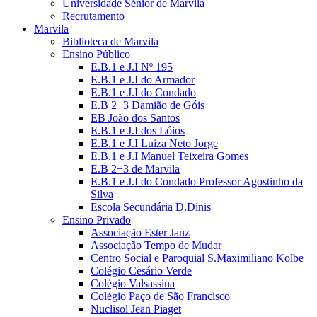
Universidade Sénior de Marvila
Recrutamento
Marvila
Biblioteca de Marvila
Ensino Público
E.B.1 e J.I Nº 195
E.B.1 e J.I do Armador
E.B.1 e J.I do Condado
E.B 2+3 Damião de Góis
EB João dos Santos
E.B.1 e J.I dos Lóios
E.B.1 e J.I Luiza Neto Jorge
E.B.1 e J.I Manuel Teixeira Gomes
E.B 2+3 de Marvila
E.B.1 e J.I do Condado Professor Agostinho da
Silva
Escola Secundária D.Dinis
Ensino Privado
Associação Ester Janz
Associação Tempo de Mudar
Centro Social e Paroquial S.Maximiliano Kolbe
Colégio Cesário Verde
Colégio Valsassina
Colégio Paço de São Francisco
Nuclisol Jean Piaget