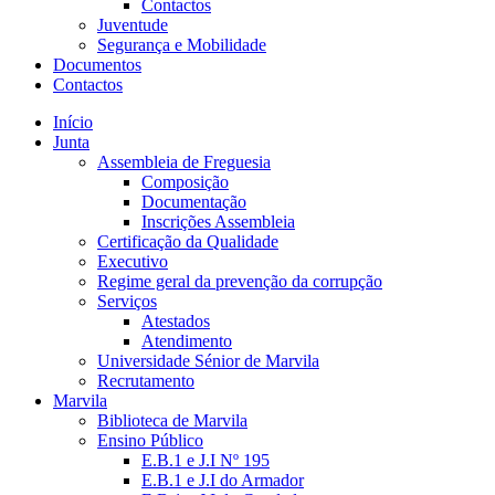
Contactos
Juventude
Segurança e Mobilidade
Documentos
Contactos
Início
Junta
Assembleia de Freguesia
Composição
Documentação
Inscrições Assembleia
Certificação da Qualidade
Executivo
Regime geral da prevenção da corrupção
Serviços
Atestados
Atendimento
Universidade Sénior de Marvila
Recrutamento
Marvila
Biblioteca de Marvila
Ensino Público
E.B.1 e J.I Nº 195
E.B.1 e J.I do Armador