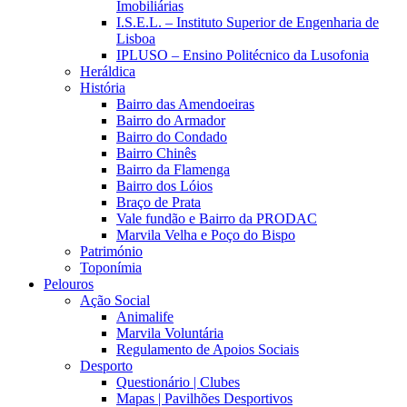
Imobiliárias
I.S.E.L. – Instituto Superior de Engenharia de
Lisboa
IPLUSO – Ensino Politécnico da Lusofonia
Heráldica
História
Bairro das Amendoeiras
Bairro do Armador
Bairro do Condado
Bairro Chinês
Bairro da Flamenga
Bairro dos Lóios
Braço de Prata
Vale fundão e Bairro da PRODAC
Marvila Velha e Poço do Bispo
Património
Toponímia
Pelouros
Ação Social
Animalife
Marvila Voluntária
Regulamento de Apoios Sociais
Desporto
Questionário | Clubes
Mapas | Pavilhões Desportivos