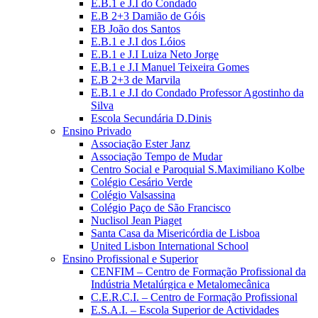
E.B.1 e J.I do Condado
E.B 2+3 Damião de Góis
EB João dos Santos
E.B.1 e J.I dos Lóios
E.B.1 e J.I Luiza Neto Jorge
E.B.1 e J.I Manuel Teixeira Gomes
E.B 2+3 de Marvila
E.B.1 e J.I do Condado Professor Agostinho da
Silva
Escola Secundária D.Dinis
Ensino Privado
Associação Ester Janz
Associação Tempo de Mudar
Centro Social e Paroquial S.Maximiliano Kolbe
Colégio Cesário Verde
Colégio Valsassina
Colégio Paço de São Francisco
Nuclisol Jean Piaget
Santa Casa da Misericórdia de Lisboa
United Lisbon International School
Ensino Profissional e Superior
CENFIM – Centro de Formação Profissional da
Indústria Metalúrgica e Metalomecânica
C.E.R.C.I. – Centro de Formação Profissional
E.S.A.I. – Escola Superior de Actividades