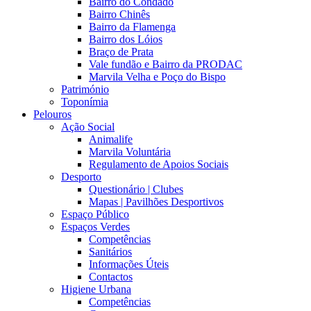
Bairro do Condado
Bairro Chinês
Bairro da Flamenga
Bairro dos Lóios
Braço de Prata
Vale fundão e Bairro da PRODAC
Marvila Velha e Poço do Bispo
Património
Toponímia
Pelouros
Ação Social
Animalife
Marvila Voluntária
Regulamento de Apoios Sociais
Desporto
Questionário | Clubes
Mapas | Pavilhões Desportivos
Espaço Público
Espaços Verdes
Competências
Sanitários
Informações Úteis
Contactos
Higiene Urbana
Competências