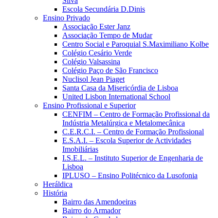
Silva
Escola Secundária D.Dinis
Ensino Privado
Associação Ester Janz
Associação Tempo de Mudar
Centro Social e Paroquial S.Maximiliano Kolbe
Colégio Cesário Verde
Colégio Valsassina
Colégio Paço de São Francisco
Nuclisol Jean Piaget
Santa Casa da Misericórdia de Lisboa
United Lisbon International School
Ensino Profissional e Superior
CENFIM – Centro de Formação Profissional da
Indústria Metalúrgica e Metalomecânica
C.E.R.C.I. – Centro de Formação Profissional
E.S.A.I. – Escola Superior de Actividades
Imobiliárias
I.S.E.L. – Instituto Superior de Engenharia de
Lisboa
IPLUSO – Ensino Politécnico da Lusofonia
Heráldica
História
Bairro das Amendoeiras
Bairro do Armador