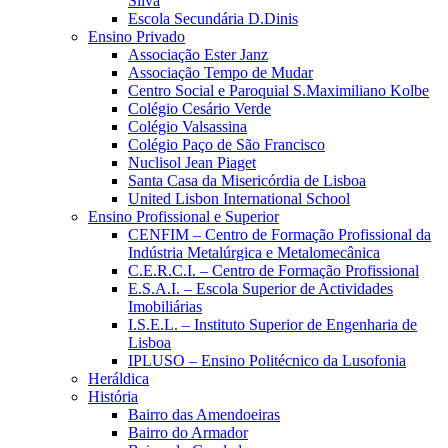
Silva
Escola Secundária D.Dinis
Ensino Privado
Associação Ester Janz
Associação Tempo de Mudar
Centro Social e Paroquial S.Maximiliano Kolbe
Colégio Cesário Verde
Colégio Valsassina
Colégio Paço de São Francisco
Nuclisol Jean Piaget
Santa Casa da Misericórdia de Lisboa
United Lisbon International School
Ensino Profissional e Superior
CENFIM – Centro de Formação Profissional da
Indústria Metalúrgica e Metalomecânica
C.E.R.C.I. – Centro de Formação Profissional
E.S.A.I. – Escola Superior de Actividades
Imobiliárias
I.S.E.L. – Instituto Superior de Engenharia de
Lisboa
IPLUSO – Ensino Politécnico da Lusofonia
Heráldica
História
Bairro das Amendoeiras
Bairro do Armador