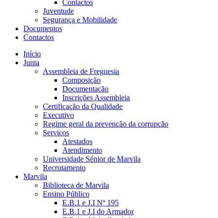
Contactos
Juventude
Segurança e Mobilidade
Documentos
Contactos
Início
Junta
Assembleia de Freguesia
Composição
Documentação
Inscrições Assembleia
Certificação da Qualidade
Executivo
Regime geral da prevenção da corrupção
Serviços
Atestados
Atendimento
Universidade Sénior de Marvila
Recrutamento
Marvila
Biblioteca de Marvila
Ensino Público
E.B.1 e J.I Nº 195
E.B.1 e J.I do Armador