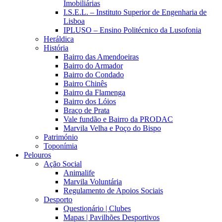
Imobiliárias
I.S.E.L. – Instituto Superior de Engenharia de
Lisboa
IPLUSO – Ensino Politécnico da Lusofonia
Heráldica
História
Bairro das Amendoeiras
Bairro do Armador
Bairro do Condado
Bairro Chinês
Bairro da Flamenga
Bairro dos Lóios
Braço de Prata
Vale fundão e Bairro da PRODAC
Marvila Velha e Poço do Bispo
Património
Toponímia
Pelouros
Ação Social
Animalife
Marvila Voluntária
Regulamento de Apoios Sociais
Desporto
Questionário | Clubes
Mapas | Pavilhões Desportivos