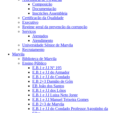
Composição
Documentação
Inscrições Assembleia
Certificação da Qualidade
Executivo
Regime geral da prevenção da corrupção
Serviços
Atestados
Atendimento
Universidade Sénior de Marvila
Recrutamento
Marvila
Biblioteca de Marvila
Ensino Público
E.B.1 e J.I Nº 195
E.B.1 e J.I do Armador
E.B.1 e J.I do Condado
E.B 2+3 Damião de Góis
EB João dos Santos
E.B.1 e J.I dos Lóios
E.B.1 e J.I Luiza Neto Jorge
E.B.1 e J.I Manuel Teixeira Gomes
E.B 2+3 de Marvila
E.B.1 e J.I do Condado Professor Agostinho da