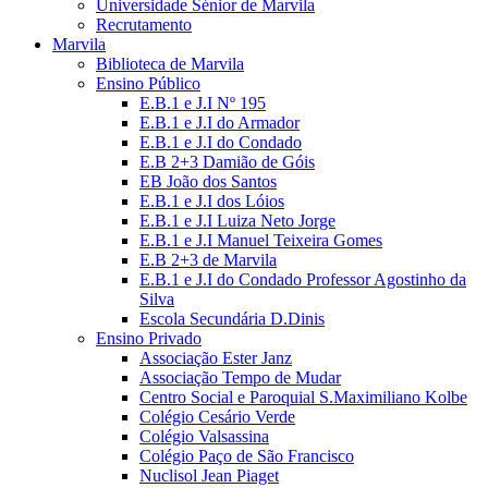
Universidade Sénior de Marvila
Recrutamento
Marvila
Biblioteca de Marvila
Ensino Público
E.B.1 e J.I Nº 195
E.B.1 e J.I do Armador
E.B.1 e J.I do Condado
E.B 2+3 Damião de Góis
EB João dos Santos
E.B.1 e J.I dos Lóios
E.B.1 e J.I Luiza Neto Jorge
E.B.1 e J.I Manuel Teixeira Gomes
E.B 2+3 de Marvila
E.B.1 e J.I do Condado Professor Agostinho da
Silva
Escola Secundária D.Dinis
Ensino Privado
Associação Ester Janz
Associação Tempo de Mudar
Centro Social e Paroquial S.Maximiliano Kolbe
Colégio Cesário Verde
Colégio Valsassina
Colégio Paço de São Francisco
Nuclisol Jean Piaget