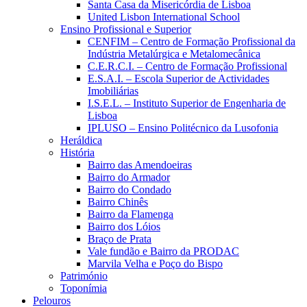
Santa Casa da Misericórdia de Lisboa
United Lisbon International School
Ensino Profissional e Superior
CENFIM – Centro de Formação Profissional da
Indústria Metalúrgica e Metalomecânica
C.E.R.C.I. – Centro de Formação Profissional
E.S.A.I. – Escola Superior de Actividades
Imobiliárias
I.S.E.L. – Instituto Superior de Engenharia de
Lisboa
IPLUSO – Ensino Politécnico da Lusofonia
Heráldica
História
Bairro das Amendoeiras
Bairro do Armador
Bairro do Condado
Bairro Chinês
Bairro da Flamenga
Bairro dos Lóios
Braço de Prata
Vale fundão e Bairro da PRODAC
Marvila Velha e Poço do Bispo
Património
Toponímia
Pelouros