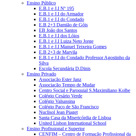
Ensino Público
E.B.1 e J.I Nº 195
E.B.1 e J.I do Armador
E.B.1 e J.I do Condado
E.B 2+3 Damião de Góis
EB João dos Santos
E.B.1 e J.I dos Lóios
E.B.1 e J.I Luiza Neto Jorge
E.B.1 e J.I Manuel Teixeira Gomes
E.B 2+3 de Marvila
E.B.1 e J.I do Condado Professor Agostinho da
Silva
Escola Secundária D.Dinis
Ensino Privado
Associação Ester Janz
Associação Tempo de Mudar
Centro Social e Paroquial S.Maximiliano Kolbe
Colégio Cesário Verde
Colégio Valsassina
Colégio Paço de São Francisco
Nuclisol Jean Piaget
Santa Casa da Misericórdia de Lisboa
United Lisbon International School
Ensino Profissional e Superior
CENFIM – Centro de Formação Profissional da