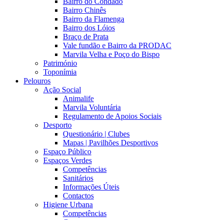
Bairro do Condado
Bairro Chinês
Bairro da Flamenga
Bairro dos Lóios
Braço de Prata
Vale fundão e Bairro da PRODAC
Marvila Velha e Poço do Bispo
Património
Toponímia
Pelouros
Ação Social
Animalife
Marvila Voluntária
Regulamento de Apoios Sociais
Desporto
Questionário | Clubes
Mapas | Pavilhões Desportivos
Espaço Público
Espaços Verdes
Competências
Sanitários
Informações Úteis
Contactos
Higiene Urbana
Competências