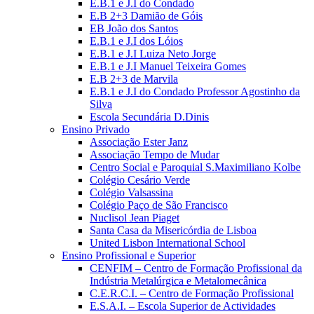
E.B.1 e J.I do Condado
E.B 2+3 Damião de Góis
EB João dos Santos
E.B.1 e J.I dos Lóios
E.B.1 e J.I Luiza Neto Jorge
E.B.1 e J.I Manuel Teixeira Gomes
E.B 2+3 de Marvila
E.B.1 e J.I do Condado Professor Agostinho da
Silva
Escola Secundária D.Dinis
Ensino Privado
Associação Ester Janz
Associação Tempo de Mudar
Centro Social e Paroquial S.Maximiliano Kolbe
Colégio Cesário Verde
Colégio Valsassina
Colégio Paço de São Francisco
Nuclisol Jean Piaget
Santa Casa da Misericórdia de Lisboa
United Lisbon International School
Ensino Profissional e Superior
CENFIM – Centro de Formação Profissional da
Indústria Metalúrgica e Metalomecânica
C.E.R.C.I. – Centro de Formação Profissional
E.S.A.I. – Escola Superior de Actividades