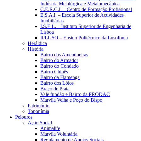
Indústria Metalúrgica e Metalomecânica
C.E.R.C.I. – Centro de Formação Profissional
E.S.A.I. – Escola Superior de Actividades
Imobiliárias
I.S.E.L. – Instituto Superior de Engenharia de
Lisboa
IPLUSO – Ensino Politécnico da Lusofonia
Heráldica
História
Bairro das Amendoeiras
Bairro do Armador
Bairro do Condado
Bairro Chinês
Bairro da Flamenga
Bairro dos Lóios
Braço de Prata
Vale fundão e Bairro da PRODAC
Marvila Velha e Poço do Bispo
Património
Toponímia
Pelouros
Ação Social
Animalife
Marvila Voluntária
Regulamento de Apoios Sociais