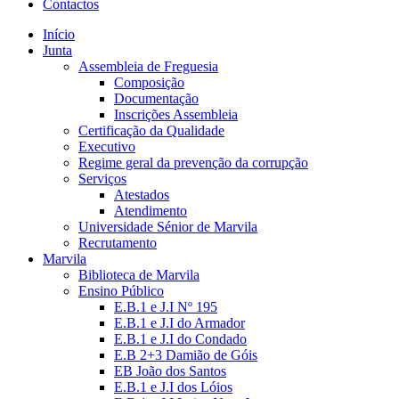
Contactos
Início
Junta
Assembleia de Freguesia
Composição
Documentação
Inscrições Assembleia
Certificação da Qualidade
Executivo
Regime geral da prevenção da corrupção
Serviços
Atestados
Atendimento
Universidade Sénior de Marvila
Recrutamento
Marvila
Biblioteca de Marvila
Ensino Público
E.B.1 e J.I Nº 195
E.B.1 e J.I do Armador
E.B.1 e J.I do Condado
E.B 2+3 Damião de Góis
EB João dos Santos
E.B.1 e J.I dos Lóios