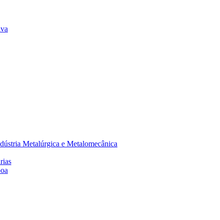
lva
dústria Metalúrgica e Metalomecânica
rias
boa