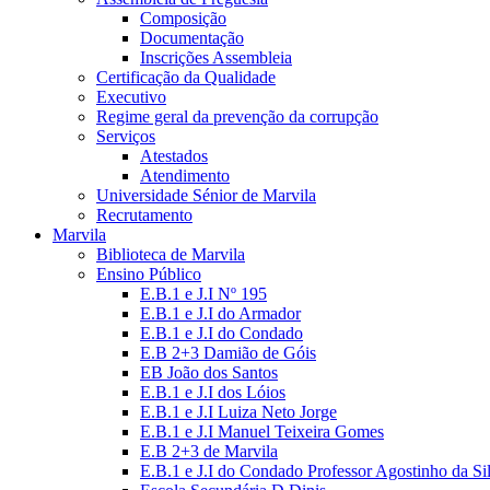
Composição
Documentação
Inscrições Assembleia
Certificação da Qualidade
Executivo
Regime geral da prevenção da corrupção
Serviços
Atestados
Atendimento
Universidade Sénior de Marvila
Recrutamento
Marvila
Biblioteca de Marvila
Ensino Público
E.B.1 e J.I Nº 195
E.B.1 e J.I do Armador
E.B.1 e J.I do Condado
E.B 2+3 Damião de Góis
EB João dos Santos
E.B.1 e J.I dos Lóios
E.B.1 e J.I Luiza Neto Jorge
E.B.1 e J.I Manuel Teixeira Gomes
E.B 2+3 de Marvila
E.B.1 e J.I do Condado Professor Agostinho da Si