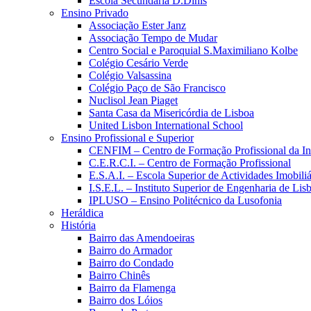
Escola Secundária D.Dinis
Ensino Privado
Associação Ester Janz
Associação Tempo de Mudar
Centro Social e Paroquial S.Maximiliano Kolbe
Colégio Cesário Verde
Colégio Valsassina
Colégio Paço de São Francisco
Nuclisol Jean Piaget
Santa Casa da Misericórdia de Lisboa
United Lisbon International School
Ensino Profissional e Superior
CENFIM – Centro de Formação Profissional da In
C.E.R.C.I. – Centro de Formação Profissional
E.S.A.I. – Escola Superior de Actividades Imobiliá
I.S.E.L. – Instituto Superior de Engenharia de Lis
IPLUSO – Ensino Politécnico da Lusofonia
Heráldica
História
Bairro das Amendoeiras
Bairro do Armador
Bairro do Condado
Bairro Chinês
Bairro da Flamenga
Bairro dos Lóios