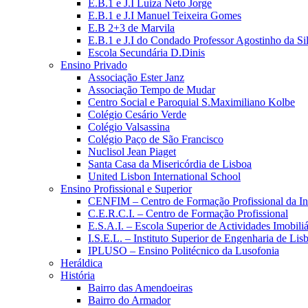
E.B.1 e J.I Luiza Neto Jorge
E.B.1 e J.I Manuel Teixeira Gomes
E.B 2+3 de Marvila
E.B.1 e J.I do Condado Professor Agostinho da Si
Escola Secundária D.Dinis
Ensino Privado
Associação Ester Janz
Associação Tempo de Mudar
Centro Social e Paroquial S.Maximiliano Kolbe
Colégio Cesário Verde
Colégio Valsassina
Colégio Paço de São Francisco
Nuclisol Jean Piaget
Santa Casa da Misericórdia de Lisboa
United Lisbon International School
Ensino Profissional e Superior
CENFIM – Centro de Formação Profissional da In
C.E.R.C.I. – Centro de Formação Profissional
E.S.A.I. – Escola Superior de Actividades Imobiliá
I.S.E.L. – Instituto Superior de Engenharia de Lis
IPLUSO – Ensino Politécnico da Lusofonia
Heráldica
História
Bairro das Amendoeiras
Bairro do Armador