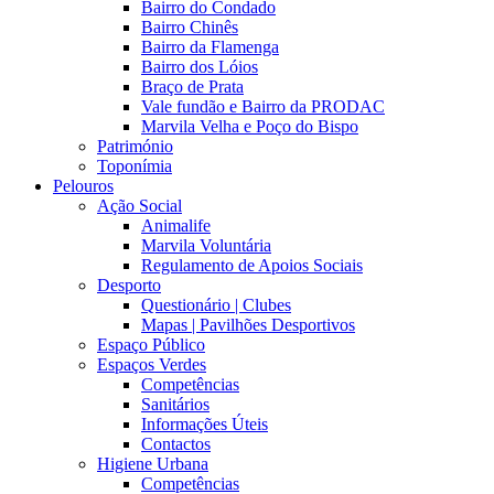
Bairro do Condado
Bairro Chinês
Bairro da Flamenga
Bairro dos Lóios
Braço de Prata
Vale fundão e Bairro da PRODAC
Marvila Velha e Poço do Bispo
Património
Toponímia
Pelouros
Ação Social
Animalife
Marvila Voluntária
Regulamento de Apoios Sociais
Desporto
Questionário | Clubes
Mapas | Pavilhões Desportivos
Espaço Público
Espaços Verdes
Competências
Sanitários
Informações Úteis
Contactos
Higiene Urbana
Competências