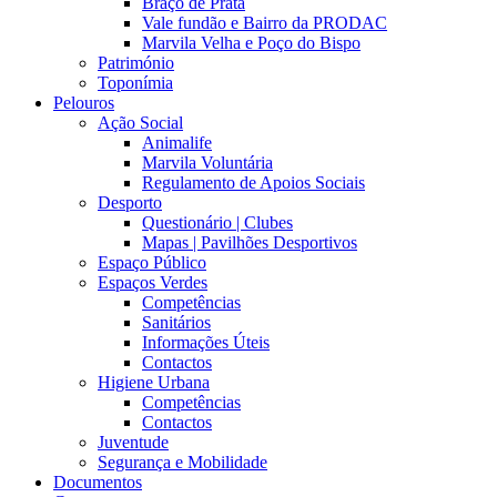
Braço de Prata
Vale fundão e Bairro da PRODAC
Marvila Velha e Poço do Bispo
Património
Toponímia
Pelouros
Ação Social
Animalife
Marvila Voluntária
Regulamento de Apoios Sociais
Desporto
Questionário | Clubes
Mapas | Pavilhões Desportivos
Espaço Público
Espaços Verdes
Competências
Sanitários
Informações Úteis
Contactos
Higiene Urbana
Competências
Contactos
Juventude
Segurança e Mobilidade
Documentos