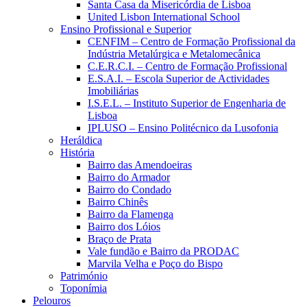
Santa Casa da Misericórdia de Lisboa
United Lisbon International School
Ensino Profissional e Superior
CENFIM – Centro de Formação Profissional da
Indústria Metalúrgica e Metalomecânica
C.E.R.C.I. – Centro de Formação Profissional
E.S.A.I. – Escola Superior de Actividades
Imobiliárias
I.S.E.L. – Instituto Superior de Engenharia de
Lisboa
IPLUSO – Ensino Politécnico da Lusofonia
Heráldica
História
Bairro das Amendoeiras
Bairro do Armador
Bairro do Condado
Bairro Chinês
Bairro da Flamenga
Bairro dos Lóios
Braço de Prata
Vale fundão e Bairro da PRODAC
Marvila Velha e Poço do Bispo
Património
Toponímia
Pelouros