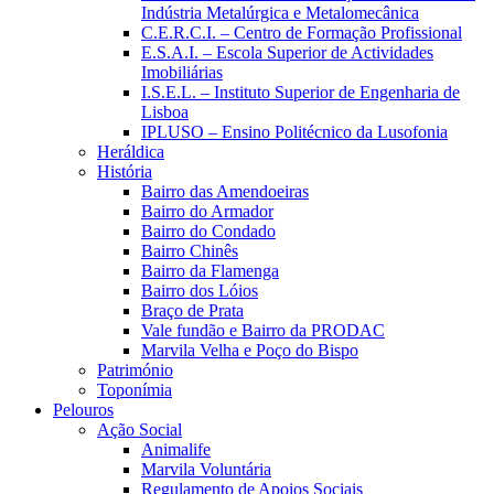
Indústria Metalúrgica e Metalomecânica
C.E.R.C.I. – Centro de Formação Profissional
E.S.A.I. – Escola Superior de Actividades
Imobiliárias
I.S.E.L. – Instituto Superior de Engenharia de
Lisboa
IPLUSO – Ensino Politécnico da Lusofonia
Heráldica
História
Bairro das Amendoeiras
Bairro do Armador
Bairro do Condado
Bairro Chinês
Bairro da Flamenga
Bairro dos Lóios
Braço de Prata
Vale fundão e Bairro da PRODAC
Marvila Velha e Poço do Bispo
Património
Toponímia
Pelouros
Ação Social
Animalife
Marvila Voluntária
Regulamento de Apoios Sociais