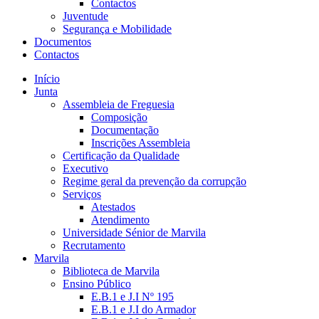
Contactos
Juventude
Segurança e Mobilidade
Documentos
Contactos
Início
Junta
Assembleia de Freguesia
Composição
Documentação
Inscrições Assembleia
Certificação da Qualidade
Executivo
Regime geral da prevenção da corrupção
Serviços
Atestados
Atendimento
Universidade Sénior de Marvila
Recrutamento
Marvila
Biblioteca de Marvila
Ensino Público
E.B.1 e J.I Nº 195
E.B.1 e J.I do Armador