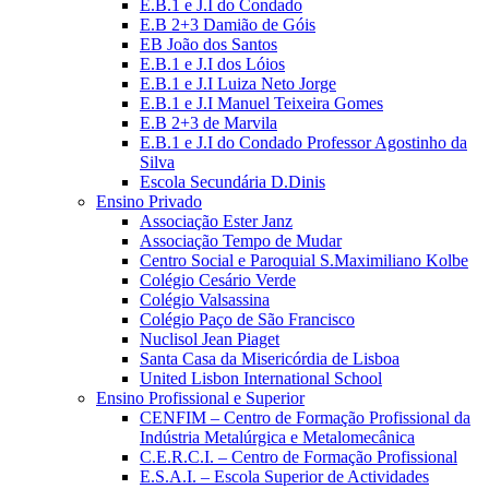
E.B.1 e J.I do Condado
E.B 2+3 Damião de Góis
EB João dos Santos
E.B.1 e J.I dos Lóios
E.B.1 e J.I Luiza Neto Jorge
E.B.1 e J.I Manuel Teixeira Gomes
E.B 2+3 de Marvila
E.B.1 e J.I do Condado Professor Agostinho da
Silva
Escola Secundária D.Dinis
Ensino Privado
Associação Ester Janz
Associação Tempo de Mudar
Centro Social e Paroquial S.Maximiliano Kolbe
Colégio Cesário Verde
Colégio Valsassina
Colégio Paço de São Francisco
Nuclisol Jean Piaget
Santa Casa da Misericórdia de Lisboa
United Lisbon International School
Ensino Profissional e Superior
CENFIM – Centro de Formação Profissional da
Indústria Metalúrgica e Metalomecânica
C.E.R.C.I. – Centro de Formação Profissional
E.S.A.I. – Escola Superior de Actividades