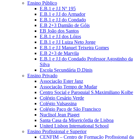
Ensino Público
E.B.1 e J.I Nº 195
E.B.1 e J.I do Armador
E.B.1 e J.I do Condado
E.B 2+3 Damião de Góis
EB João dos Santos
E.B.1 e J.I dos Lóios
E.B.1 e J.I Luiza Neto Jorge
E.B.1 e J.I Manuel Teixeira Gomes
E.B 2+3 de Marvila
E.B.1 e J.I do Condado Professor Agostinho da
Silva
Escola Secundária D.Dinis
Ensino Privado
Associação Ester Janz
Associação Tempo de Mudar
Centro Social e Paroquial S.Maximiliano Kolbe
Colégio Cesário Verde
Colégio Valsassina
Colégio Paço de São Francisco
Nuclisol Jean Piaget
Santa Casa da Misericórdia de Lisboa
United Lisbon International School
Ensino Profissional e Superior
CENFIM – Centro de Formação Profissional da