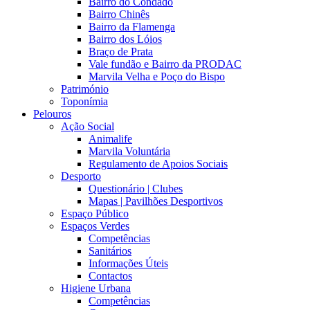
Bairro do Condado
Bairro Chinês
Bairro da Flamenga
Bairro dos Lóios
Braço de Prata
Vale fundão e Bairro da PRODAC
Marvila Velha e Poço do Bispo
Património
Toponímia
Pelouros
Ação Social
Animalife
Marvila Voluntária
Regulamento de Apoios Sociais
Desporto
Questionário | Clubes
Mapas | Pavilhões Desportivos
Espaço Público
Espaços Verdes
Competências
Sanitários
Informações Úteis
Contactos
Higiene Urbana
Competências