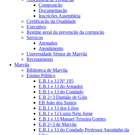
Composição
Documentação
Inscrições Assembleia
Certificação da Qualidade
Executivo
Regime geral da prevenção da corrupção
Serviços
Atestados
Atendimento
Universidade Sénior de Marvila
Recrutamento
Marvila
Biblioteca de Marvila
Ensino Público
E.B.1 e J.I Nº 195
E.B.1 e J.I do Armador
E.B.1 e J.I do Condado
E.B 2+3 Damião de Góis
EB João dos Santos
E.B.1 e J.I dos Lóios
E.B.1 e J.I Luiza Neto Jorge
E.B.1 e J.I Manuel Teixeira Gomes
E.B 2+3 de Marvila
E.B.1 e J.I do Condado Professor Agostinho da