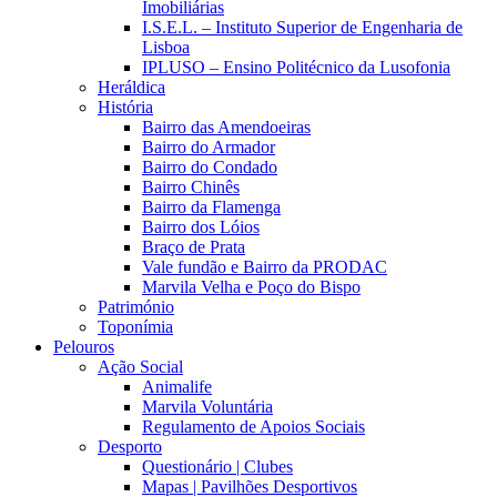
Imobiliárias
I.S.E.L. – Instituto Superior de Engenharia de
Lisboa
IPLUSO – Ensino Politécnico da Lusofonia
Heráldica
História
Bairro das Amendoeiras
Bairro do Armador
Bairro do Condado
Bairro Chinês
Bairro da Flamenga
Bairro dos Lóios
Braço de Prata
Vale fundão e Bairro da PRODAC
Marvila Velha e Poço do Bispo
Património
Toponímia
Pelouros
Ação Social
Animalife
Marvila Voluntária
Regulamento de Apoios Sociais
Desporto
Questionário | Clubes
Mapas | Pavilhões Desportivos