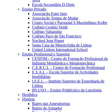
Silva
Escola Secundária D.Dinis
Ensino Privado
Associação Ester Janz
Associação Tempo de Mudar
Centro Social e Paroquial S.Maximiliano Kolbe
Colégio Cesário Verde
Colégio Valsassina
Colégio Paço de São Francisco
Nuclisol Jean Piaget
Santa Casa da Misericórdia de Lisboa
United Lisbon International School
Ensino Profissional e Superior
CENFIM – Centro de Formação Profissional da
Indústria Metalúrgica e Metalomecânica
C.E.R.C.I. – Centro de Formação Profissional
E.S.A.I. – Escola Superior de Actividades
Imobiliárias
I.S.E.L. – Instituto Superior de Engenharia de
Lisboa
IPLUSO – Ensino Politécnico da Lusofonia
Heráldica
História
Bairro das Amendoeiras
Bairro do Armador