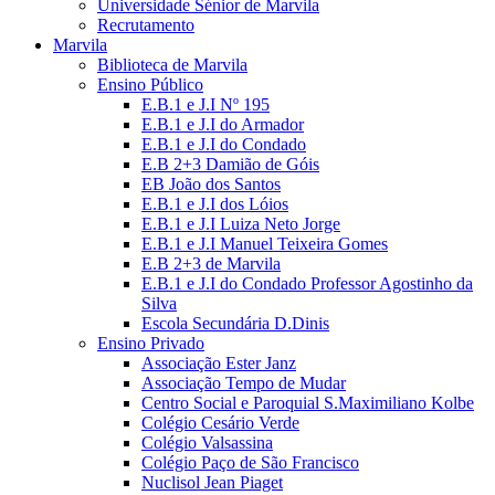
Universidade Sénior de Marvila
Recrutamento
Marvila
Biblioteca de Marvila
Ensino Público
E.B.1 e J.I Nº 195
E.B.1 e J.I do Armador
E.B.1 e J.I do Condado
E.B 2+3 Damião de Góis
EB João dos Santos
E.B.1 e J.I dos Lóios
E.B.1 e J.I Luiza Neto Jorge
E.B.1 e J.I Manuel Teixeira Gomes
E.B 2+3 de Marvila
E.B.1 e J.I do Condado Professor Agostinho da
Silva
Escola Secundária D.Dinis
Ensino Privado
Associação Ester Janz
Associação Tempo de Mudar
Centro Social e Paroquial S.Maximiliano Kolbe
Colégio Cesário Verde
Colégio Valsassina
Colégio Paço de São Francisco
Nuclisol Jean Piaget