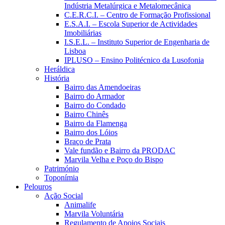
Indústria Metalúrgica e Metalomecânica
C.E.R.C.I. – Centro de Formação Profissional
E.S.A.I. – Escola Superior de Actividades
Imobiliárias
I.S.E.L. – Instituto Superior de Engenharia de
Lisboa
IPLUSO – Ensino Politécnico da Lusofonia
Heráldica
História
Bairro das Amendoeiras
Bairro do Armador
Bairro do Condado
Bairro Chinês
Bairro da Flamenga
Bairro dos Lóios
Braço de Prata
Vale fundão e Bairro da PRODAC
Marvila Velha e Poço do Bispo
Património
Toponímia
Pelouros
Ação Social
Animalife
Marvila Voluntária
Regulamento de Apoios Sociais