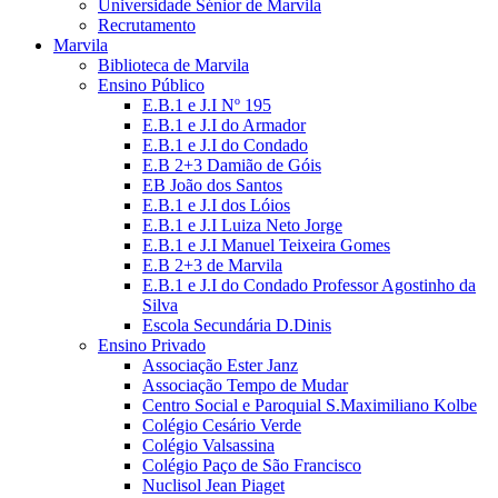
Universidade Sénior de Marvila
Recrutamento
Marvila
Biblioteca de Marvila
Ensino Público
E.B.1 e J.I Nº 195
E.B.1 e J.I do Armador
E.B.1 e J.I do Condado
E.B 2+3 Damião de Góis
EB João dos Santos
E.B.1 e J.I dos Lóios
E.B.1 e J.I Luiza Neto Jorge
E.B.1 e J.I Manuel Teixeira Gomes
E.B 2+3 de Marvila
E.B.1 e J.I do Condado Professor Agostinho da
Silva
Escola Secundária D.Dinis
Ensino Privado
Associação Ester Janz
Associação Tempo de Mudar
Centro Social e Paroquial S.Maximiliano Kolbe
Colégio Cesário Verde
Colégio Valsassina
Colégio Paço de São Francisco
Nuclisol Jean Piaget