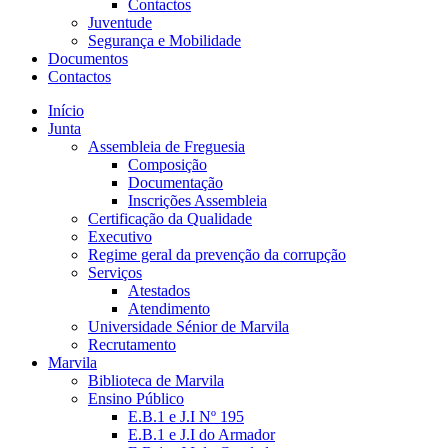
Contactos
Juventude
Segurança e Mobilidade
Documentos
Contactos
Início
Junta
Assembleia de Freguesia
Composição
Documentação
Inscrições Assembleia
Certificação da Qualidade
Executivo
Regime geral da prevenção da corrupção
Serviços
Atestados
Atendimento
Universidade Sénior de Marvila
Recrutamento
Marvila
Biblioteca de Marvila
Ensino Público
E.B.1 e J.I Nº 195
E.B.1 e J.I do Armador