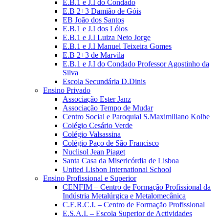
E.B.1 e J.I do Condado
E.B 2+3 Damião de Góis
EB João dos Santos
E.B.1 e J.I dos Lóios
E.B.1 e J.I Luiza Neto Jorge
E.B.1 e J.I Manuel Teixeira Gomes
E.B 2+3 de Marvila
E.B.1 e J.I do Condado Professor Agostinho da
Silva
Escola Secundária D.Dinis
Ensino Privado
Associação Ester Janz
Associação Tempo de Mudar
Centro Social e Paroquial S.Maximiliano Kolbe
Colégio Cesário Verde
Colégio Valsassina
Colégio Paço de São Francisco
Nuclisol Jean Piaget
Santa Casa da Misericórdia de Lisboa
United Lisbon International School
Ensino Profissional e Superior
CENFIM – Centro de Formação Profissional da
Indústria Metalúrgica e Metalomecânica
C.E.R.C.I. – Centro de Formação Profissional
E.S.A.I. – Escola Superior de Actividades