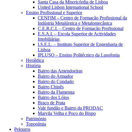
Santa Casa da Misericórdia de Lisboa
United Lisbon International School
Ensino Profissional e Superior
CENFIM – Centro de Formação Profissional da
Indústria Metalúrgica e Metalomecânica
C.E.R.C.I. – Centro de Formação Profissional
E.S.A.I. – Escola Superior de Actividades
Imobiliárias
I.S.E.L. – Instituto Superior de Engenharia de
Lisboa
IPLUSO – Ensino Politécnico da Lusofonia
Heráldica
História
Bairro das Amendoeiras
Bairro do Armador
Bairro do Condado
Bairro Chinês
Bairro da Flamenga
Bairro dos Lóios
Braço de Prata
Vale fundão e Bairro da PRODAC
Marvila Velha e Poço do Bispo
Património
Toponímia
Pelouros