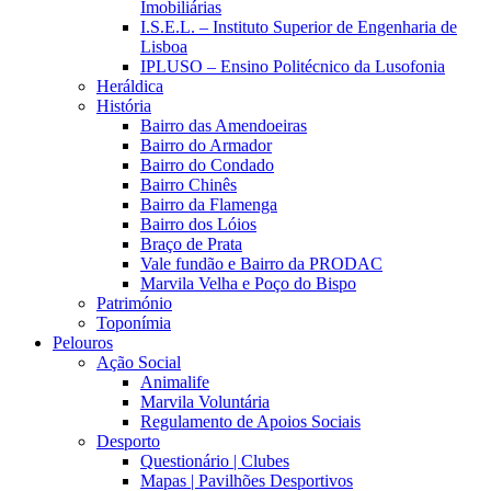
Imobiliárias
I.S.E.L. – Instituto Superior de Engenharia de
Lisboa
IPLUSO – Ensino Politécnico da Lusofonia
Heráldica
História
Bairro das Amendoeiras
Bairro do Armador
Bairro do Condado
Bairro Chinês
Bairro da Flamenga
Bairro dos Lóios
Braço de Prata
Vale fundão e Bairro da PRODAC
Marvila Velha e Poço do Bispo
Património
Toponímia
Pelouros
Ação Social
Animalife
Marvila Voluntária
Regulamento de Apoios Sociais
Desporto
Questionário | Clubes
Mapas | Pavilhões Desportivos