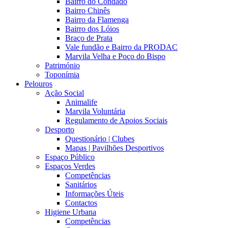
Bairro do Condado
Bairro Chinês
Bairro da Flamenga
Bairro dos Lóios
Braço de Prata
Vale fundão e Bairro da PRODAC
Marvila Velha e Poço do Bispo
Património
Toponímia
Pelouros
Ação Social
Animalife
Marvila Voluntária
Regulamento de Apoios Sociais
Desporto
Questionário | Clubes
Mapas | Pavilhões Desportivos
Espaço Público
Espaços Verdes
Competências
Sanitários
Informações Úteis
Contactos
Higiene Urbana
Competências