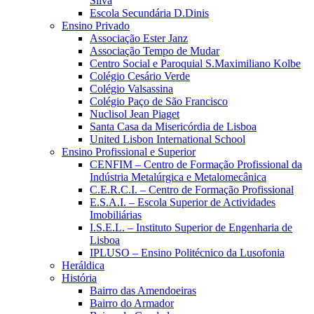
Silva
Escola Secundária D.Dinis
Ensino Privado
Associação Ester Janz
Associação Tempo de Mudar
Centro Social e Paroquial S.Maximiliano Kolbe
Colégio Cesário Verde
Colégio Valsassina
Colégio Paço de São Francisco
Nuclisol Jean Piaget
Santa Casa da Misericórdia de Lisboa
United Lisbon International School
Ensino Profissional e Superior
CENFIM – Centro de Formação Profissional da
Indústria Metalúrgica e Metalomecânica
C.E.R.C.I. – Centro de Formação Profissional
E.S.A.I. – Escola Superior de Actividades
Imobiliárias
I.S.E.L. – Instituto Superior de Engenharia de
Lisboa
IPLUSO – Ensino Politécnico da Lusofonia
Heráldica
História
Bairro das Amendoeiras
Bairro do Armador