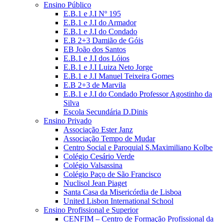
Ensino Público
E.B.1 e J.I Nº 195
E.B.1 e J.I do Armador
E.B.1 e J.I do Condado
E.B 2+3 Damião de Góis
EB João dos Santos
E.B.1 e J.I dos Lóios
E.B.1 e J.I Luiza Neto Jorge
E.B.1 e J.I Manuel Teixeira Gomes
E.B 2+3 de Marvila
E.B.1 e J.I do Condado Professor Agostinho da
Silva
Escola Secundária D.Dinis
Ensino Privado
Associação Ester Janz
Associação Tempo de Mudar
Centro Social e Paroquial S.Maximiliano Kolbe
Colégio Cesário Verde
Colégio Valsassina
Colégio Paço de São Francisco
Nuclisol Jean Piaget
Santa Casa da Misericórdia de Lisboa
United Lisbon International School
Ensino Profissional e Superior
CENFIM – Centro de Formação Profissional da