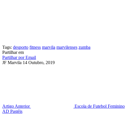
Tags:
desporto
fitness
marvila
marvilenses
zumba
Partilhar em
Partilhar por Email
JF Marvila
14 Outubro, 2019
Artigo Anterior
Escola de Futebol Feminino
AD Pastéis