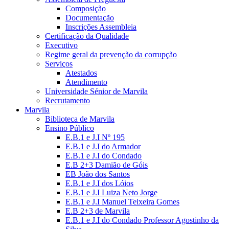
Composição
Documentação
Inscrições Assembleia
Certificação da Qualidade
Executivo
Regime geral da prevenção da corrupção
Serviços
Atestados
Atendimento
Universidade Sénior de Marvila
Recrutamento
Marvila
Biblioteca de Marvila
Ensino Público
E.B.1 e J.I Nº 195
E.B.1 e J.I do Armador
E.B.1 e J.I do Condado
E.B 2+3 Damião de Góis
EB João dos Santos
E.B.1 e J.I dos Lóios
E.B.1 e J.I Luiza Neto Jorge
E.B.1 e J.I Manuel Teixeira Gomes
E.B 2+3 de Marvila
E.B.1 e J.I do Condado Professor Agostinho da