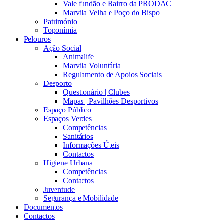
Vale fundão e Bairro da PRODAC
Marvila Velha e Poço do Bispo
Património
Toponímia
Pelouros
Ação Social
Animalife
Marvila Voluntária
Regulamento de Apoios Sociais
Desporto
Questionário | Clubes
Mapas | Pavilhões Desportivos
Espaço Público
Espaços Verdes
Competências
Sanitários
Informações Úteis
Contactos
Higiene Urbana
Competências
Contactos
Juventude
Segurança e Mobilidade
Documentos
Contactos