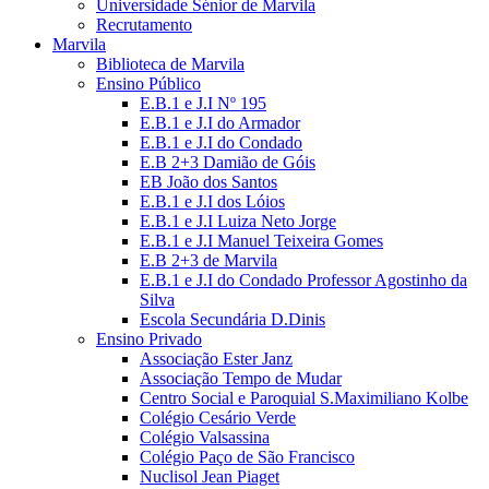
Universidade Sénior de Marvila
Recrutamento
Marvila
Biblioteca de Marvila
Ensino Público
E.B.1 e J.I Nº 195
E.B.1 e J.I do Armador
E.B.1 e J.I do Condado
E.B 2+3 Damião de Góis
EB João dos Santos
E.B.1 e J.I dos Lóios
E.B.1 e J.I Luiza Neto Jorge
E.B.1 e J.I Manuel Teixeira Gomes
E.B 2+3 de Marvila
E.B.1 e J.I do Condado Professor Agostinho da
Silva
Escola Secundária D.Dinis
Ensino Privado
Associação Ester Janz
Associação Tempo de Mudar
Centro Social e Paroquial S.Maximiliano Kolbe
Colégio Cesário Verde
Colégio Valsassina
Colégio Paço de São Francisco
Nuclisol Jean Piaget