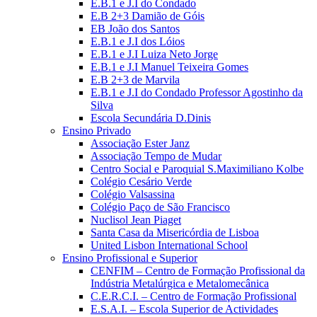
E.B.1 e J.I do Condado
E.B 2+3 Damião de Góis
EB João dos Santos
E.B.1 e J.I dos Lóios
E.B.1 e J.I Luiza Neto Jorge
E.B.1 e J.I Manuel Teixeira Gomes
E.B 2+3 de Marvila
E.B.1 e J.I do Condado Professor Agostinho da
Silva
Escola Secundária D.Dinis
Ensino Privado
Associação Ester Janz
Associação Tempo de Mudar
Centro Social e Paroquial S.Maximiliano Kolbe
Colégio Cesário Verde
Colégio Valsassina
Colégio Paço de São Francisco
Nuclisol Jean Piaget
Santa Casa da Misericórdia de Lisboa
United Lisbon International School
Ensino Profissional e Superior
CENFIM – Centro de Formação Profissional da
Indústria Metalúrgica e Metalomecânica
C.E.R.C.I. – Centro de Formação Profissional
E.S.A.I. – Escola Superior de Actividades