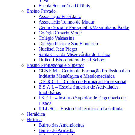
Silva
Escola Secundária D.Dinis
Ensino Privado
Associação Ester Janz
Associação Tempo de Mudar
Centro Social e Paroquial S.Maximiliano Kolbe
Colégio Cesário Verde
Colégio Valsassina
Colégio Paço de São Francisco
Nuclisol Jean Piaget
Santa Casa da Misericórdia de Lisboa
United Lisbon International School
Ensino Profissional e Superior
CENFIM – Centro de Formação Profissional da
Indústria Metalúrgica e Metalomecânica
C.E.R.C.I. – Centro de Formação Profissional
E.S.A.I. – Escola Superior de Actividades
Imobiliárias
I.S.E.L. – Instituto Superior de Engenharia de
Lisboa
IPLUSO – Ensino Politécnico da Lusofonia
Heráldica
História
Bairro das Amendoeiras
Bairro do Armador