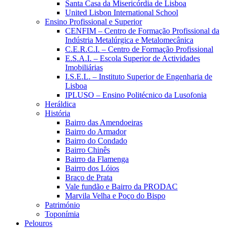
Santa Casa da Misericórdia de Lisboa
United Lisbon International School
Ensino Profissional e Superior
CENFIM – Centro de Formação Profissional da
Indústria Metalúrgica e Metalomecânica
C.E.R.C.I. – Centro de Formação Profissional
E.S.A.I. – Escola Superior de Actividades
Imobiliárias
I.S.E.L. – Instituto Superior de Engenharia de
Lisboa
IPLUSO – Ensino Politécnico da Lusofonia
Heráldica
História
Bairro das Amendoeiras
Bairro do Armador
Bairro do Condado
Bairro Chinês
Bairro da Flamenga
Bairro dos Lóios
Braço de Prata
Vale fundão e Bairro da PRODAC
Marvila Velha e Poço do Bispo
Património
Toponímia
Pelouros