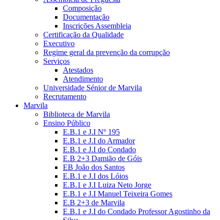
Composição
Documentação
Inscrições Assembleia
Certificação da Qualidade
Executivo
Regime geral da prevenção da corrupção
Serviços
Atestados
Atendimento
Universidade Sénior de Marvila
Recrutamento
Marvila
Biblioteca de Marvila
Ensino Público
E.B.1 e J.I Nº 195
E.B.1 e J.I do Armador
E.B.1 e J.I do Condado
E.B 2+3 Damião de Góis
EB João dos Santos
E.B.1 e J.I dos Lóios
E.B.1 e J.I Luiza Neto Jorge
E.B.1 e J.I Manuel Teixeira Gomes
E.B 2+3 de Marvila
E.B.1 e J.I do Condado Professor Agostinho da