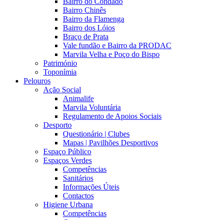
Bairro do Condado
Bairro Chinês
Bairro da Flamenga
Bairro dos Lóios
Braço de Prata
Vale fundão e Bairro da PRODAC
Marvila Velha e Poço do Bispo
Património
Toponímia
Pelouros
Ação Social
Animalife
Marvila Voluntária
Regulamento de Apoios Sociais
Desporto
Questionário | Clubes
Mapas | Pavilhões Desportivos
Espaço Público
Espaços Verdes
Competências
Sanitários
Informações Úteis
Contactos
Higiene Urbana
Competências