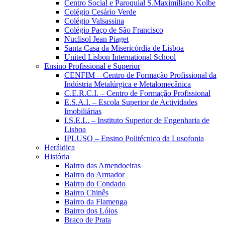
Centro Social e Paroquial S.Maximiliano Kolbe
Colégio Cesário Verde
Colégio Valsassina
Colégio Paço de São Francisco
Nuclisol Jean Piaget
Santa Casa da Misericórdia de Lisboa
United Lisbon International School
Ensino Profissional e Superior
CENFIM – Centro de Formação Profissional da
Indústria Metalúrgica e Metalomecânica
C.E.R.C.I. – Centro de Formação Profissional
E.S.A.I. – Escola Superior de Actividades
Imobiliárias
I.S.E.L. – Instituto Superior de Engenharia de
Lisboa
IPLUSO – Ensino Politécnico da Lusofonia
Heráldica
História
Bairro das Amendoeiras
Bairro do Armador
Bairro do Condado
Bairro Chinês
Bairro da Flamenga
Bairro dos Lóios
Braço de Prata