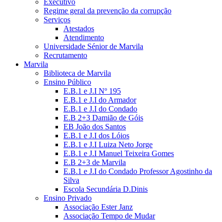
Executivo
Regime geral da prevenção da corrupção
Serviços
Atestados
Atendimento
Universidade Sénior de Marvila
Recrutamento
Marvila
Biblioteca de Marvila
Ensino Público
E.B.1 e J.I Nº 195
E.B.1 e J.I do Armador
E.B.1 e J.I do Condado
E.B 2+3 Damião de Góis
EB João dos Santos
E.B.1 e J.I dos Lóios
E.B.1 e J.I Luiza Neto Jorge
E.B.1 e J.I Manuel Teixeira Gomes
E.B 2+3 de Marvila
E.B.1 e J.I do Condado Professor Agostinho da
Silva
Escola Secundária D.Dinis
Ensino Privado
Associação Ester Janz
Associação Tempo de Mudar