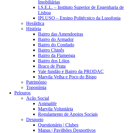
Imobiliárias
I.S.E.L. – Instituto Superior de Engenharia de
Lisboa
IPLUSO – Ensino Politécnico da Lusofonia
Heráldica
História
Bairro das Amendoeiras
Bairro do Armador
Bairro do Condado
Bairro Chinês
Bairro da Flamenga
Bairro dos Lóios
Braço de Prata
Vale fundão e Bairro da PRODAC
Marvila Velha e Poço do Bispo
Património
Toponímia
Pelouros
Ação Social
Animalife
Marvila Voluntária
Regulamento de Apoios Sociais
Desporto
Questionário | Clubes
Mapas | Pavilhões Desportivos