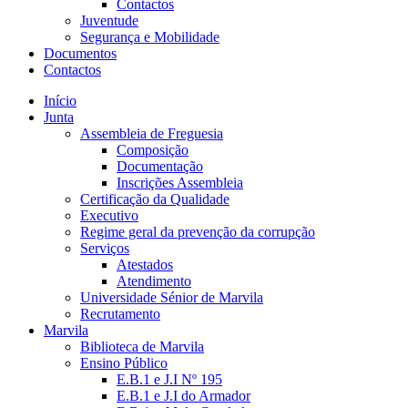
Contactos
Juventude
Segurança e Mobilidade
Documentos
Contactos
Início
Junta
Assembleia de Freguesia
Composição
Documentação
Inscrições Assembleia
Certificação da Qualidade
Executivo
Regime geral da prevenção da corrupção
Serviços
Atestados
Atendimento
Universidade Sénior de Marvila
Recrutamento
Marvila
Biblioteca de Marvila
Ensino Público
E.B.1 e J.I Nº 195
E.B.1 e J.I do Armador